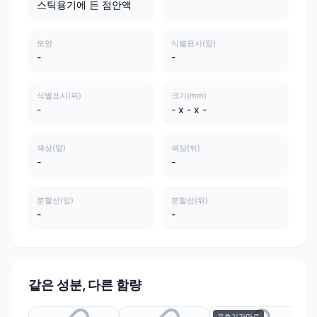
스틱용기에 든 점안액
모양
식별표시(앞)
-
-
식별표시(뒤)
크기(mm)
-
- x - x -
색상(앞)
색상(뒤)
-
-
분할선(앞)
분할선(뒤)
-
-
같은 성분, 다른 함량
유효기간만료