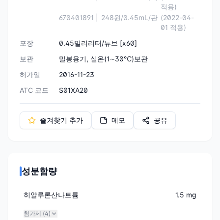
적용)
670401891 |
248원/0.45mL/관
(2022-04-
01 적용)
포장
0.45밀리리터/튜브 [ⅹ60]
보관
밀봉용기, 실온(1∼30℃)보관
허가일
2016-11-23
ATC 코드
S01XA20
즐겨찾기 추가
메모
공유
성분함량
히알루론산나트륨
1.5 mg
첨가제 (
4
)