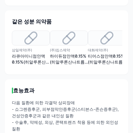
같은 성분 의약품
삼일제약(주)
(주)킴스제약
대화제약(주)
한국
라큐아미니점안액
하이듀점안액0.15%
티어스점안액0.15%
히
0.15%(히알루론산나
(히알루론산나트륨)
(히알루론산나트륨)
0.
트륨)(1회용)
(1회용)(수출용)
(1회용)
트륨
효능효과
다음 질환에 의한 각결막 상피장애
- 쇼그렌증후군, 피부점막안증후군(스티븐스-존슨증후군),
건성안증후군과 같은 내인성 질환
- 수술후, 약제성, 외상, 콘택트렌즈 착용 등에 의한 외인성
질환