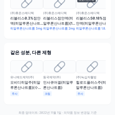
(주)휴온스메디텍
(주)휴온스메디텍
(주)휴온스메디텍
대우
리블리스0.3%점안
리블리스점안액(히
리블리스S0.18%점
히
액(히알루론산나트
알루론산나트륨)(1회
안액(히알루론산나
루
륨)(1회용)
용), 리블리스점안액
트륨)(1회용)
용)
히알루론산나트륨 3mg
히알루론산나트륨 2mg
히알루론산나트륨 1.8mg
히알
(히알루론산나트륨)
(
(1
같은 성분, 다른 제형
유니메드제약(주)
동국제약(주)
(주)녹십자웰빙
(주
오비디히알주(히알
인사큐어겔(히알루
힐로드플러스주(히
코
루론산나트륨)(수출
론산나트륨)
알루론산나트륨)
알
용)
주사
크림
주사
크
최종 업데이트:
2022년 11월 1일
· 의약품 정보 변경일 기준