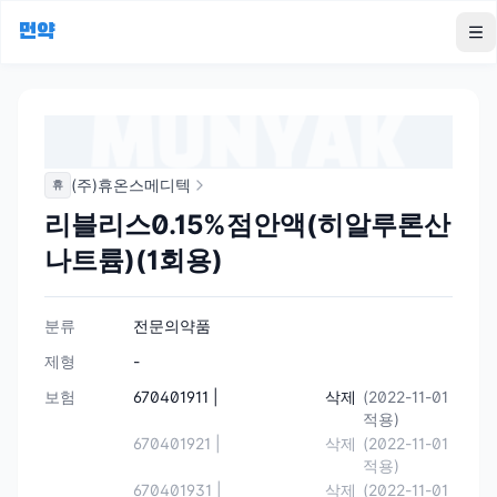
먼약
To
(주)휴온스메디텍
휴
리블리스0.15%점안액(히알루론산
나트륨)(1회용)
분류
전문의약품
제형
-
보험
670401911 |
삭제
(2022-11-01
적용)
670401921 |
삭제
(2022-11-01
적용)
670401931 |
삭제
(2022-11-01