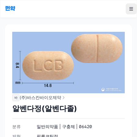
먼약
To
(주)바스칸바이오제약
바
알벤다정(알벤다졸)
분류
일반의약품 | 구충제 | 06420
제형
필름코팅정