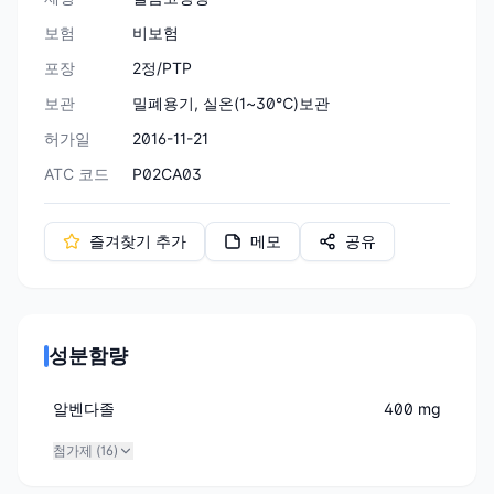
보험
비보험
포장
2정/PTP
보관
밀폐용기, 실온(1~30℃)보관
허가일
2016-11-21
ATC 코드
P02CA03
즐겨찾기 추가
메모
공유
성분함량
알벤다졸
400 mg
첨가제 (
16
)