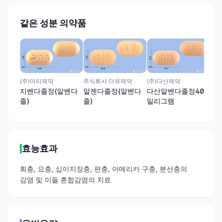
같은 성분 의약품
제일
제
(주)아리제약
주식회사 더유제약
(주)다산제약
지벤다졸정(알벤다
알젠다졸정(알벤다
다산알벤다졸정400
졸)
졸)
밀리그램
효능효과
회충, 요충, 십이지장충, 편충, 아메리카 구충, 분선충의
감염 및 이들 혼합감염의 치료