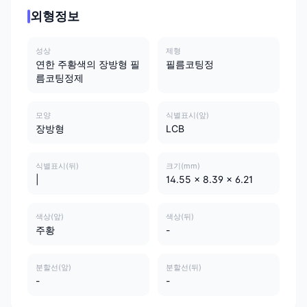
외형정보
성상
제형
연한 주황색의 장방형 필
필름코팅정
름코팅정제
모양
식별표시(앞)
장방형
LCB
식별표시(뒤)
크기(mm)
|
14.55 x 8.39 x 6.21
색상(앞)
색상(뒤)
주황
-
분할선(앞)
분할선(뒤)
-
-