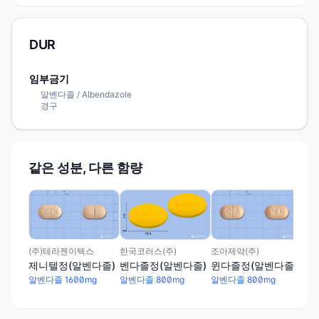
DUR
임부금기
알벤다졸 / Albendazole
경구
같은 성분, 다른 함량
후
알벤
(주)테라젠이텍스
조아제약(주)
한국코러스(주)
제니텔정(알벤다졸)
윈다졸정(알벤다졸)
벤다졸정(알벤다졸)
알벤다졸 1600mg
알벤다졸 800mg
알벤다졸 800mg