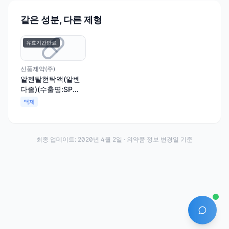
같은 성분, 다른 제형
유효기간만료
신풍제약(주)
알젠탈현탁액(알벤
다졸)(수출명:SP
Albendazole
액제
Suspension)
최종 업데이트:
2020년 4월 2일
· 의약품 정보 변경일 기준
AI 에