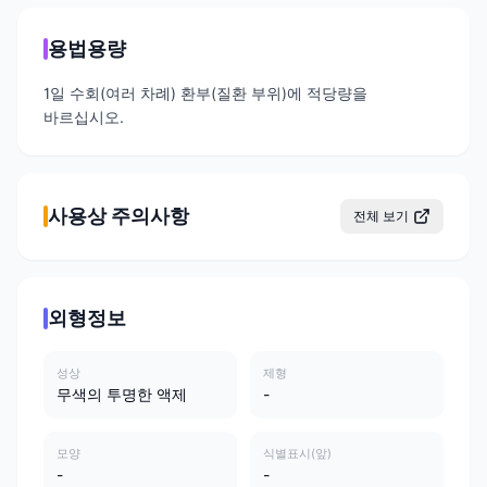
용법용량
1일 수회(여러 차례) 환부(질환 부위)에 적당량을
바르십시오.
사용상 주의사항
전체 보기
외형정보
성상
제형
무색의 투명한 액제
-
모양
식별표시(앞)
-
-