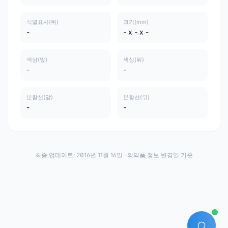
식별표시(뒤)
크기(mm)
-
- x - x -
색상(앞)
색상(뒤)
-
-
분할선(앞)
분할선(뒤)
-
-
최종 업데이트:
2016년 11월 16일
· 의약품 정보 변경일 기준