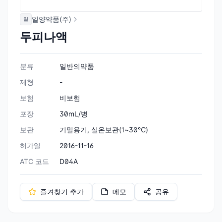
일양약품(주)
일
두피나액
분류
일반의약품
제형
-
보험
비보험
포장
30mL/병
보관
기밀용기, 실온보관(1~30℃)
허가일
2016-11-16
ATC 코드
D04A
즐겨찾기 추가
메모
공유