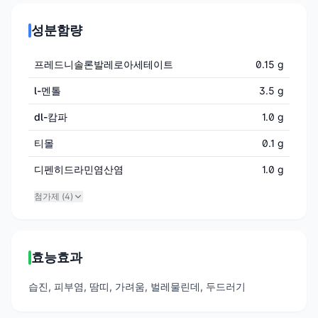
성분함량
프레드니솔론발레로아세테이트
0.15 g
l-멘톨
3.5 g
dl-캄파
1.0 g
티몰
0.1 g
디펜히드라민염산염
1.0 g
첨가제 (
4
)
효능효과
습진, 피부염, 땀띠, 가려움, 벌레물린데, 두드러기