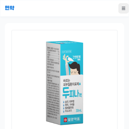
먼약
To