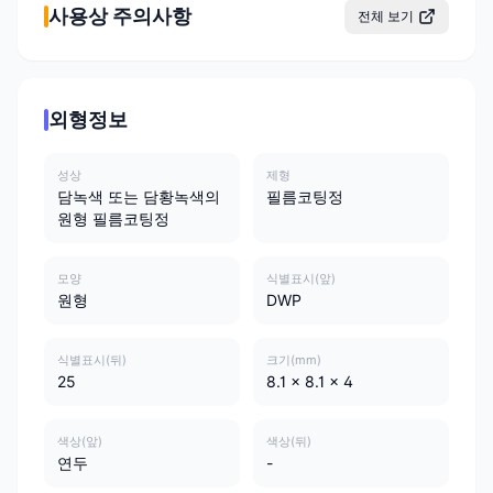
사용상 주의사항
전체 보기
외형정보
성상
제형
담녹색 또는 담황녹색의
필름코팅정
원형 필름코팅정
모양
식별표시(앞)
원형
DWP
식별표시(뒤)
크기(mm)
25
8.1 x 8.1 x 4
색상(앞)
색상(뒤)
연두
-