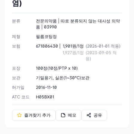
염)
분류
전문의약품 | 따로 분류되지 않는 대사성 의약
품 | 03990
제형
필름코팅정
보험
671806430 |
1,901원/1정
(2026-01-01 적용)
1,927원/1정
(2023-09-05 적
용)
포장
100정(10정/PTP x 10)
보관
기밀용기, 실온(1~30℃)보관
허가일
2016-11-10
ATC 코드
H05BX01
즐겨찾기 추가
메모
공유