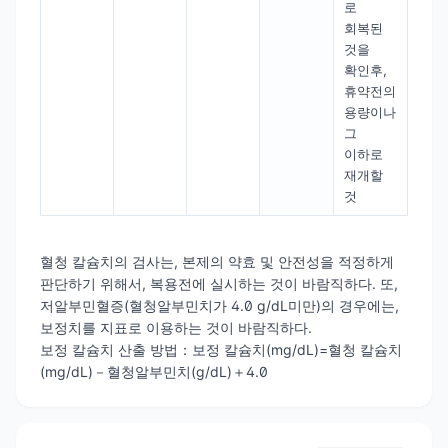
로
회복된
것을
확인후,
휴약전의
용량이나
그
이하로
재개할
것
혈청 칼슘치의 검사는, 본제의 약효 및 안전성을 적정하게
판단하기 위해서, 복용전에 실시하는 것이 바람직하다. 또,
저알부민혈증(혈청알부민치가 4.0 g/dL미만)의 경우에는,
보정치를 지표로 이용하는 것이 바람직하다.
보정 칼슘치 산출 방법：보정 칼슘치(mg/dL)=혈청 칼슘치
(mg/dL)－혈청알부민치(g/dL)＋4.0