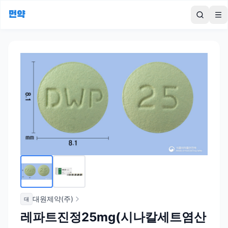
먼약
To
대원제약(주)
대
레파트진정25mg(시나칼세트염산