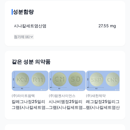
성분함량
시나칼세트염산염
27.55 mg
첨가제 (
6
)
같은 성분 의약품
(주
퍼
밀
트
(주)새한제약
(주)라이트팜텍
(주)팜젠사이언스
레그칼정25밀리그
칼레그나정25밀리
시나비엠정25밀리
램(시나칼세트염산
그램(시나칼세트염
그램(시나칼세트염
염)
산염)
산염)