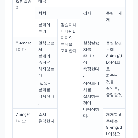
혈청칼슘
대응
치
처치
검사
증량ㆍ재
개
본제의
칼슘제나
투여
비타민D
제제의
8.4mg/d
원칙으로
혈청칼슘
증량할경
투약을
L미만
서
치를
우에는
고려한다
본제의
주1회이
8.4mg/d
증량은
상
L이상으
하지않는
측정한다
로
다
.
회복된
것을
(필요시
심전도검
확인후,
본제를
사를
증량할것
감량한다
실시하는
)
것이
바람직하
7.5mg/d
즉시
재개할경
다.
L미만
휴약한다
우에는
8.4mg/d
L이상으