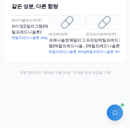
같은 성분, 다른 함량
제이더블유신약(주)
피디정2밀리그램(메
틸프레드니솔론)
태극제약(주)
한국프라임제약(주)
메틸프레드니솔론 2mg
프레나솔정16밀리그
프라임메틸프레드정
메
램(메틸프레드니솔
(메틸프레드니솔론)
램
론)(수출용)
(수출용)
론)
메틸프레드니솔론 16mg
메틸프레드니솔론 16mg
최종 업데이트:
2026년 4월 24일
· 의약품 정보 변경일 기준
AI 에