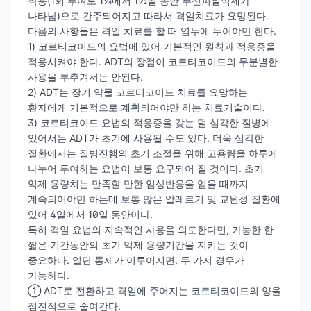
작용(1회 투여로 1¼에서 1½일 동안 부신피질억제가
나타남)으로 간주되어지고 따라서 격일치료가 요망된다.
다음의 사항들은 격일 치료를 할 때 염두에 두어야만 한다.
1) 코르티코이드의 요법에 있어 기본적인 원칙과 적응증을
적용시켜야 한다. ADT의 장점이 코르티코이드의 무분별한
사용을 부추겨서는 안된다.
2) ADT는 장기 약물 코르티코이드 치료를 요망하는
환자에게 기본적으로 계획되어야만 하는 치료기술이다.
3) 코르티코이드 요법의 적응증을 갖는 덜 심각한 질병에
있어서는 ADT가 초기에 사용될 수도 있다. 더욱 심각한
질환에서는 질병진행의 초기 조절을 위해 고용량을 하루에
나누어 투여하는 요법이 보통 요구되어 질 것이다. 초기
억제 용량치는 만족할 만한 임상반응을 얻을 때까지
계속되어야만 하는데 보통 많은 알레르기 및 교원성 질환에
있어 4일에서 10일 동안이다.
특히 격일 요법의 지속적인 사용을 의도한다면, 가능한 한
짧은 기간동안의 초기 억제 용량기간을 지키는 것이
중요하다. 일단 통제가 이루어지면, 두 가지 경우가
가능하다.
① ADT로 전환하고 격일에 주어지는 코르티코이드의 양을
점진적으로 줄여간다.