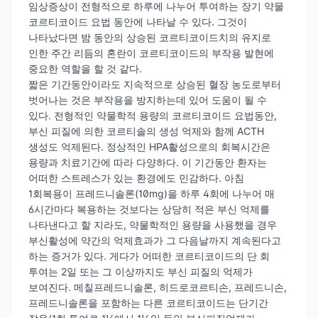
임상증상이 전형적으로 하루에 나누어 투여하는 장기 약물
코르티코이드 요법 동안에 나타날 수 있다. 그것이
나타났다면 밤 동안의 상승된 코르티코이드치의 유지로
인한 주간 리듬의 혼란이 코르티코이드의 부작용 발현에
중요한 역할을 할 것 같다.
짧은 기간동안이라도 지속적으로 상승된 혈장 농도로부터
벗어나는 것은 부작용을 방지하는데 있어 도움이 될 수
있다. 전형적인 약물학적 용량의 코르티코이드 요법동안,
부신 피질에 의한 코르티솔의 생성 억제와 함께 ACTH
생성도 억제된다. 정상적인 HPA활성으로의 회복시간은
용량과 치료기간에 따라 다양하다. 이 기간동안 환자는
어떠한 스트레스가 있는 환경에도 민감하다. 아침
1회복용이 프레드니솔론(10mg)을 하루 4회에 나누어 매
6시간마다 복용하는 것보다는 상당히 적은 부신 억제를
나타낸다고 할 지라도, 약물학적인 용량을 사용했을 경우
부신활성에 약간의 억제효과가 그 다음날까지 계속된다고
하는 증거가 있다. 게다가 어떠한 코르티코이드의 단 회
투여는 2일 또는 그 이상까지도 부신 피질의 억제가
보여진다. 메칠프레드니솔론, 히드로코르티손, 프레드니손,
프레드니솔론을 포함하는 다른 코르티코이드는 단기간