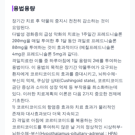
용법용량
장기간 치료 후 약물의 중지시 천천히 감소하는 것이
요망된다.
다발성 경화증의 급성 악화의 치료는 1주일간 프레드니솔론
200mg을 매일 투여한 후 1달 동안 격일로 프레드니솔론
80mg을 투여하는 것이 효과적이다 (메칠프레드니솔론
4mg은 프레드니솔론 5mg과 같다).
격일치료란 이틀 중 하루아침에 1일 용량의 2배를 투여하는
용법이다. 이 용법의 목적은 장기간 약물투여가 요구되는
환자에게 코르티코이드의 효과를 증대시키고, 뇌하수체-
부신의 억제, 쿠싱양 상태(Cushingoid state), 코르티코이드
금단 증상과 소아의 성장 억제 등 부작용을 최소화하는데
있다. 이러한 치료계획의 이론은 다음 2가지 중요한 전제에
기초한다.
1) 코르티코이드의 항염증 효과와 치료 효과가 물리적인
존재와 대사효과보다 더욱 지속되고
2) 격일로 아침에 코르티코이드를 복용하는 것이
코르티코이드를 투여하지 않은 날 거의 정상적인 시상하부-
뇌하수체-부신(Hypothalamus-pituitary-adrenal : HPA)