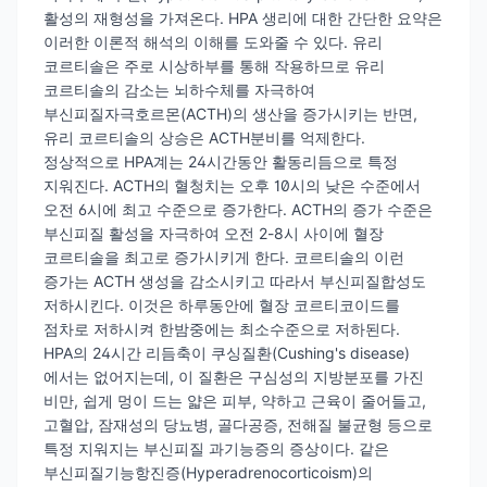
활성의 재형성을 가져온다. HPA 생리에 대한 간단한 요약은
이러한 이론적 해석의 이해를 도와줄 수 있다. 유리
코르티솔은 주로 시상하부를 통해 작용하므로 유리
코르티솔의 감소는 뇌하수체를 자극하여
부신피질자극호르몬(ACTH)의 생산을 증가시키는 반면,
유리 코르티솔의 상승은 ACTH분비를 억제한다.
정상적으로 HPA계는 24시간동안 활동리듬으로 특정
지워진다. ACTH의 혈청치는 오후 10시의 낮은 수준에서
오전 6시에 최고 수준으로 증가한다. ACTH의 증가 수준은
부신피질 활성을 자극하여 오전 2-8시 사이에 혈장
코르티솔을 최고로 증가시키게 한다. 코르티솔의 이런
증가는 ACTH 생성을 감소시키고 따라서 부신피질합성도
저하시킨다. 이것은 하루동안에 혈장 코르티코이드를
점차로 저하시켜 한밤중에는 최소수준으로 저하된다.
HPA의 24시간 리듬축이 쿠싱질환(Cushing's disease)
에서는 없어지는데, 이 질환은 구심성의 지방분포를 가진
비만, 쉽게 멍이 드는 얇은 피부, 약하고 근육이 줄어들고,
고혈압, 잠재성의 당뇨병, 골다공증, 전해질 불균형 등으로
특정 지워지는 부신피질 과기능증의 증상이다. 같은
부신피질기능항진증(Hyperadrenocorticoism)의