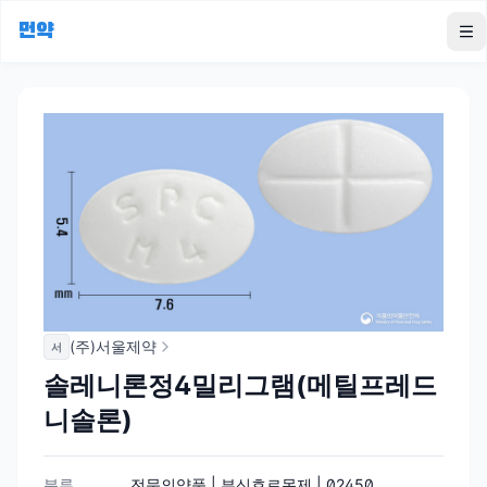
먼약
To
(주)서울제약
서
솔레니론정4밀리그램(메틸프레드
니솔론)
분류
전문의약품 | 부신호르몬제 | 02450