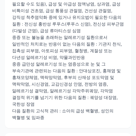
필요할 수도 있음), 급성 및 아급성 점액낭염, 상과염, 급성
비특이성 건초염, 급성 통풍성 관절염, 건선성 관절염,
강직성 척추염악화 중에 있거나 유지요법이 필요한 다음의
질환 : 전신성 홍반성 루푸스(루푸스 신염), 전신성 피부근염
(다발성 근염), 급성 류마티스성 심염
중증 또는 불능을 초래하는 알레르기성 질환으로서
일반적인 처치로는 반응이 없는 다음의 질환 : 기관지 천식,
접촉성 피부염, 아토피성 피부염, 혈청병, 계절성 또는
다년성 알레르기성 비염, 약물과민반응
중증 급만성 알레르기성 또는 염증성으로 눈 및 그
부속기관에 관련되는 다음의 질환 : 안대상포진, 홍채염 및
홍채모양체염, 맥락망막염, 후부의 산재성 포도막염 및
맥락막염, 시신경염, 교감신경성 안염, 전방의 염증,
알레르기성 결막염, 알레르기성 각막주위궤양, 각막염
결정적 위기를 넘기기 위한 다음의 질환 : 궤양성 대장염,
국한성 장염
다음 질환의 고식적 관리 : 소아의 급성 백혈병, 성인의
백혈병 및 임파종