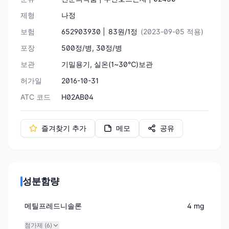
제형
나정
보험
652903930 |
83원/1정
(2023-09-05 적용)
포장
500정/병, 30정/병
보관
기밀용기, 실온(1~30℃)보관
허가일
2016-10-31
ATC 코드
H02AB04
즐겨찾기 추가
메모
공유
성분함량
메틸프레드니솔론
4 mg
첨가제 (
6
)