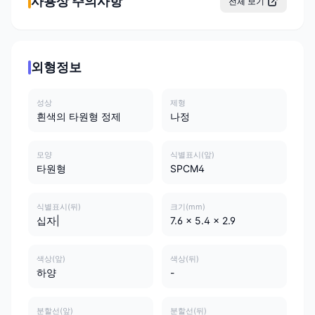
사용상 주의사항
전체 보기
외형정보
성상
제형
흰색의 타원형 정제
나정
모양
식별표시(앞)
타원형
SPCM4
식별표시(뒤)
크기(mm)
십자|
7.6 x 5.4 x 2.9
색상(앞)
색상(뒤)
하양
-
분할선(앞)
분할선(뒤)