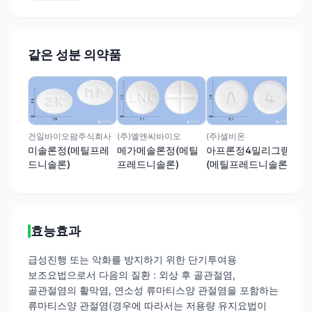
같은 성분 의약품
(주
메
드
건일바이오팜주식회사
(주)엘앤씨바이오
(주)셀비온
미솔론정(메틸프레
메가메솔론정(메틸
아프론정4밀리그램
드니솔론)
프레드니솔론)
(메틸프레드니솔론)
효능효과
급성진행 또는 악화를 방지하기 위한 단기투여용
보조요법으로서 다음의 질환 : 외상 후 골관절염,
골관절염의 활막염, 연소성 류마티스양 관절염을 포함하는
류마티스양 관절염(경우에 따라서는 저용량 유지요법이