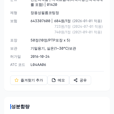
를 포함) | 01420
제형
장용성필름코팅정
보험
643307600 |
684원/1정
(2026-01-01 적용)
723원/1정
(2024-07-01 적용)
740원/1정
(2021-09-01 적용)
포장
50정(10정/PTP포장 x 5)
보관
기밀용기, 실온(1~30℃)보관
허가일
2016-10-24
ATC 코드
L04AA06
즐겨찾기 추가
메모
공유
성분함량