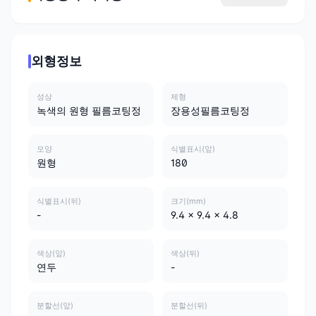
외형정보
성상
제형
녹색의 원형 필름코팅정
장용성필름코팅정
모양
식별표시(앞)
원형
180
식별표시(뒤)
크기(mm)
-
9.4 x 9.4 x 4.8
색상(앞)
색상(뒤)
연두
-
분할선(앞)
분할선(뒤)