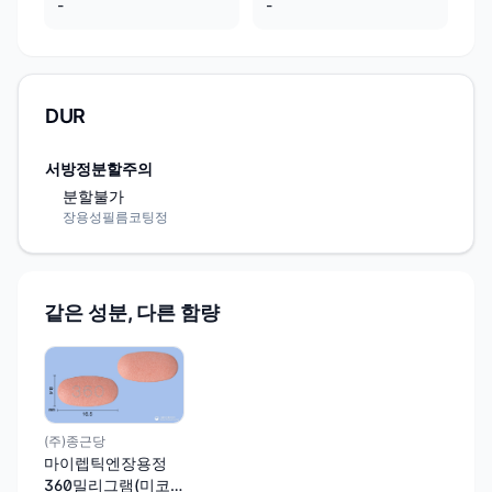
-
-
DUR
서방정분할주의
분할불가
장용성필름코팅정
같은 성분, 다른 함량
(주)종근당
마이렙틱엔장용정
360밀리그램(미코