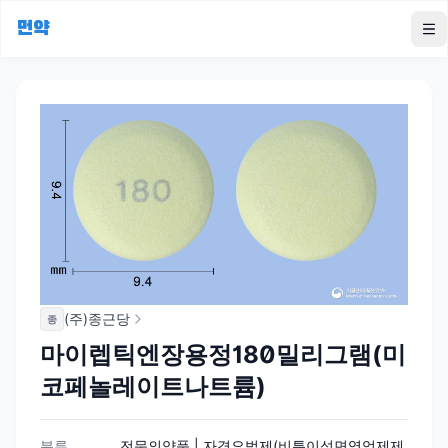
먼약
To
(주)종근당
종
마이렙틱엔장용정180밀리그램(미
코페놀레이트나트륨)
분류
전문의약품 | 자격요법제(비특이성면역억제제