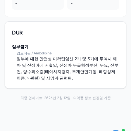
-
-
DUR
임부금기
암로디핀 / Amlodipine
임부에 대한 안전성 미확립임신 2기 및 3기에 투여시 태
아 및 신생아에 저혈압, 신생아 두골형성부전, 무뇨, 신부
전, 양수과소증(태아사지경축, 두개안면기형, 폐형성저
하증과 관련) 및 사망과 관련됨.
최종 업데이트:
2026년 2월 12일
· 의약품 정보 변경일 기준