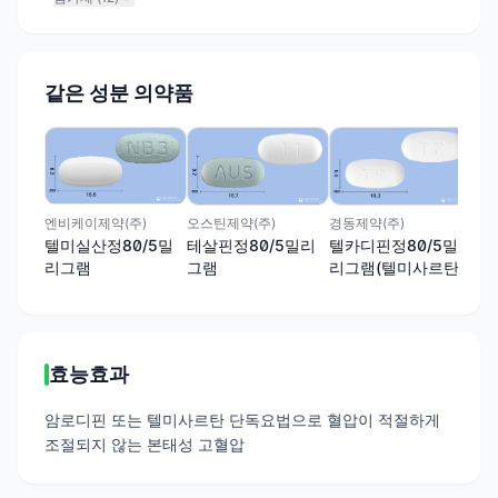
같은 성분 의약품
제일
텔미
밀
경동제약(주)
엔비케이제약(주)
오스틴제약(주)
텔카디핀정80/5밀
텔미실산정80/5밀
테살핀정80/5밀리
리그램(텔미사르탄,
리그램
그램
암로디핀)
효능효과
암로디핀 또는 텔미사르탄 단독요법으로 혈압이 적절하게
조절되지 않는 본태성 고혈압