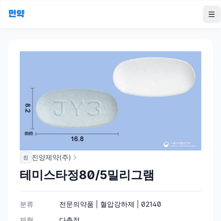
먼약
To
진양제약(주)
진
테미스타정80/5밀리그램
분류
전문의약품 | 혈압강하제 | 02140
제형
다층정