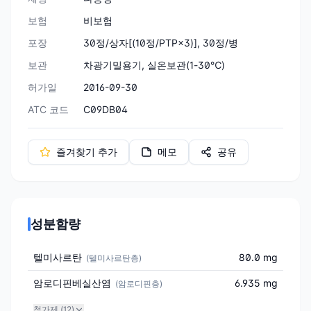
보험
비보험
포장
30정/상자[(10정/PTP×3)], 30정/병
보관
차광기밀용기, 실온보관(1-30℃)
허가일
2016-09-30
ATC 코드
C09DB04
즐겨찾기 추가
메모
공유
성분함량
텔미사르탄
80.0 mg
(
텔미사르탄층
)
암로디핀베실산염
6.935 mg
(
암로디핀층
)
첨가제 (
12
)