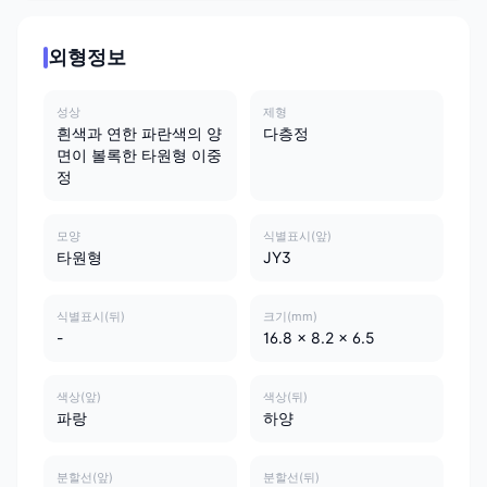
외형정보
성상
제형
흰색과 연한 파란색의 양
다층정
면이 볼록한 타원형 이중
정
모양
식별표시(앞)
타원형
JY3
식별표시(뒤)
크기(mm)
-
16.8 x 8.2 x 6.5
색상(앞)
색상(뒤)
파랑
하양
분할선(앞)
분할선(뒤)