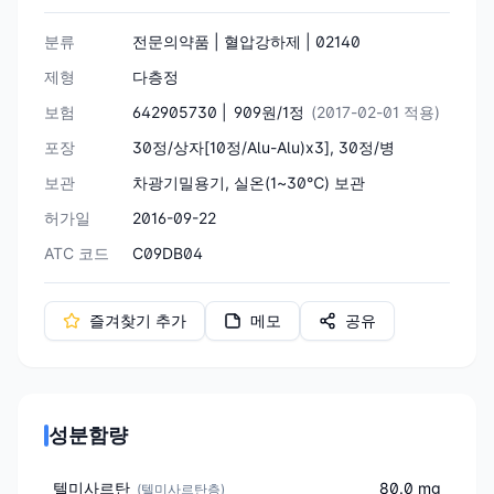
분류
전문의약품 | 혈압강하제 | 02140
제형
다층정
보험
642905730 |
909원/1정
(2017-02-01 적용)
포장
30정/상자[10정/Alu-Alu)x3], 30정/병
보관
차광기밀용기, 실온(1~30℃) 보관
허가일
2016-09-22
ATC 코드
C09DB04
즐겨찾기 추가
메모
공유
성분함량
텔미사르탄
80.0 mg
(
텔미사르탄층
)