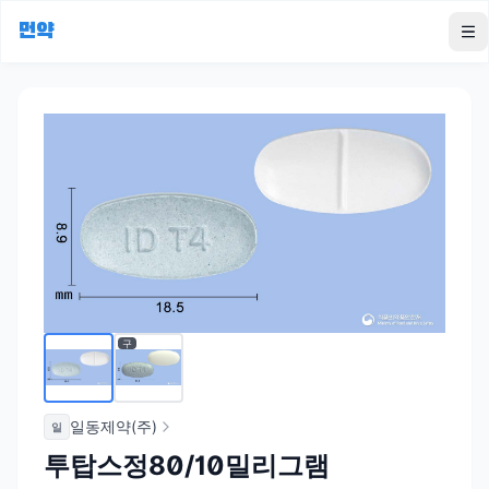
먼약
To
구
일동제약(주)
일
투탑스정80/10밀리그램