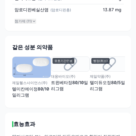
암로디핀베실산염
13.87 mg
(
암로디핀층
)
첨가제 (
11
)
같은 성분 의약품
유효기간만료
행정(취소)
대웅바이오(주)
제일약품(주)
트윈베타정80/10밀
텔미듀오정80/5밀
제일헬스사이언스(주)
리그램
리그램
텔미칸에이정80/10
밀리그램
효능효과