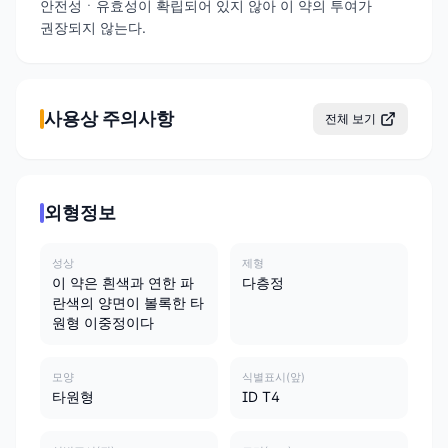
안전성ㆍ유효성이 확립되어 있지 않아 이 약의 투여가
권장되지 않는다.
사용상 주의사항
전체 보기
외형정보
성상
제형
이 약은 흰색과 연한 파
다층정
란색의 양면이 볼록한 타
원형 이중정이다
모양
식별표시(앞)
타원형
ID T4