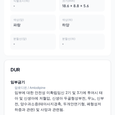
식별표시(뒤)
크기(mm)
-
18.6 x 8.8 x 5.6
색상(앞)
색상(뒤)
파랑
하양
분할선(앞)
분할선(뒤)
-
-
DUR
임부금기
암로디핀 / Amlodipine
임부에 대한 안전성 미확립임신 2기 및 3기에 투여시 태
아 및 신생아에 저혈압, 신생아 두골형성부전, 무뇨, 신부
전, 양수과소증(태아사지경축, 두개안면기형, 폐형성저
하증과 관련) 및 사망과 관련됨.