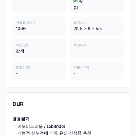
식별표시(뒤)
크기(mm)
1000
20.5 x 8 x 6.5
색상(앞)
색상(뒤)
갈색
-
분할선(앞)
분할선(뒤)
-
-
DUR
병용금기
이오비트리돌 / Iobitridol
기능적 신부전에 의해 유산 산성증 촉진