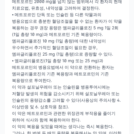
메트포르민 2000 mg을 넘지 않는 범위에서 각 환자의 현재
치료요법, 유효성, 내약성을 고려하여 결정한다.
⦁ 메트포르민 단독 또는 인슐린 등 다른 약물과의
병용요법으로 충분한 혈당조절을 할 수 없는 환자가 이 약을
복용하는 경우 권장 용량은 엠파글리플로진 5 mg 1일 2회
(1일 총량 10 mg)과 메트포르민 기존 복용량이다.
엠파글리플로진 10 mg (1일 총량)에 대한 내약성이
우수하면서 추가적인 혈당조절이 필요한 경우,
엠파글리플로진 25 mg (1일 총량)으로 증량할 수 있다.
⦁ 엠파글리플로진(1일 총량 10 mg 또는 25 mg)과
메트포르민의 병용요법에서 이 약으로 전환하는 환자는
엠파글리플로진의 기존 복용량과 메트포르민의 기존
복용량으로 투여한다.
이 약과 설포닐우레아 또는 인슐린을 병용투여시에는
저혈당 발생의 위험을 감소시키기 위해 설포닐우레아 또는
인슐린의 용량감소를 고려할 수 있다(사용상의 주의사항 4.
이상반응 및 6. 상호작용 참조).
이 약은 메트포르민과 관련한 위장관계 부작용을 줄이기
위하여 식사와 함께 복용하여야 한다.
이 약의 복용을 잊었을 때에는 생각나는 즉시 복용한다.
그러나, 한 번에 두 배의 용량을 복용해서는 안 되며, 이러한