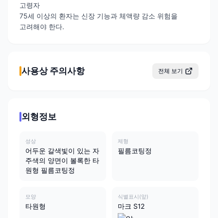
고령자
75세 이상의 환자는 신장 기능과 체액량 감소 위험을
고려해야 한다.
사용상 주의사항
전체 보기
외형정보
성상
제형
어두운 갈색빛이 있는 자
필름코팅정
주색의 양면이 볼록한 타
원형 필름코팅정
모양
식별표시(앞)
타원형
마크 S12