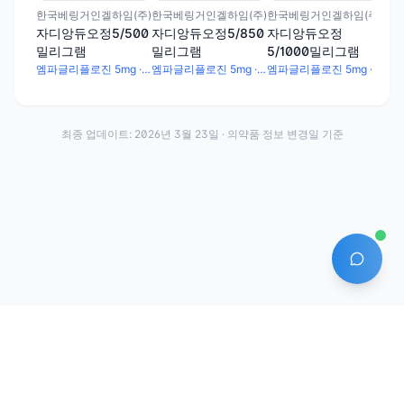
한국베링거인겔하임(주)
한국베링거인겔하임(주)
한국베링거인겔하임(주)
자디앙듀오정5/500
자디앙듀오정5/850
자디앙듀오정
밀리그램
밀리그램
5/1000밀리그램
엠파글리플로진 5mg · 메트포르민염산염 500mg
엠파글리플로진 5mg · 메트포르민염산염 850mg
엠파글리플로진 5mg · 메트포르민염산염 1000mg
최종 업데이트:
2026년 3월 23일
· 의약품 정보 변경일 기준
AI 에
·
·
이용약관
개인정보처리방침
About
전화번호: 070-7761-8763 | 주소: 경기도 안산시 상록구 수인로 628-16
상호: (주)약발 | 대표자: 신승호 | 사업자등록번호: 440-87-01611 | 통신판매업신고번
호: 제2020-경기안산-1331호