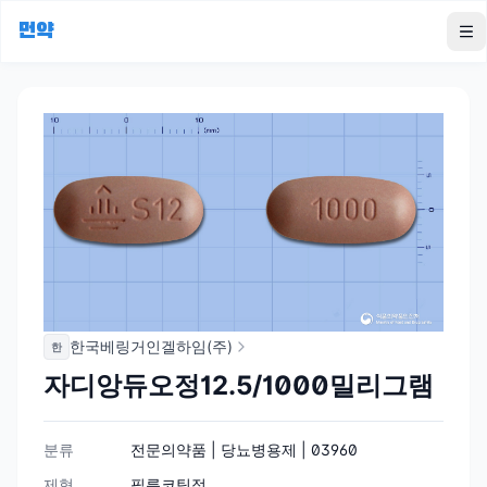
먼약
To
한국베링거인겔하임(주)
한
자디앙듀오정12.5/1000밀리그램
분류
전문의약품 | 당뇨병용제 | 03960
제형
필름코팅정