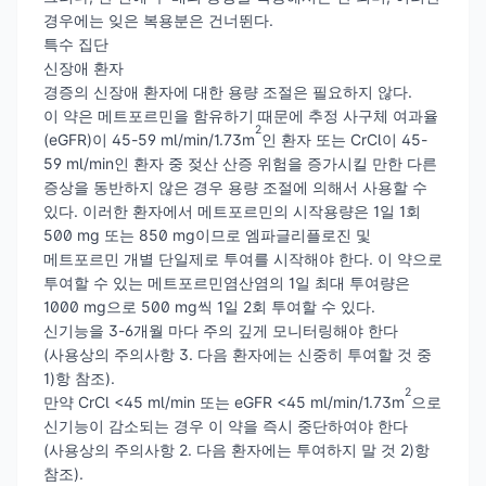
경우에는 잊은 복용분은 건너뛴다.
특수 집단
신장애 환자
경증의 신장애 환자에 대한 용량 조절은 필요하지 않다.
이 약은 메트포르민을 함유하기 때문에 추정 사구체 여과율
2
(eGFR)이 45-59 ml/min/1.73m
인 환자 또는 CrCl이 45-
59 ml/min인 환자 중 젖산 산증 위험을 증가시킬 만한 다른
증상을 동반하지 않은 경우 용량 조절에 의해서 사용할 수
있다. 이러한 환자에서 메트포르민의 시작용량은 1일 1회
500 mg 또는 850 mg이므로 엠파글리플로진 및
메트포르민 개별 단일제로 투여를 시작해야 한다. 이 약으로
투여할 수 있는 메트포르민염산염의 1일 최대 투여량은
1000 mg으로 500 mg씩 1일 2회 투여할 수 있다.
신기능을 3-6개월 마다 주의 깊게 모니터링해야 한다
(사용상의 주의사항 3. 다음 환자에는 신중히 투여할 것 중
1)항 참조).
2
만약 CrCl <45 ml/min 또는 eGFR <45 ml/min/1.73m
으로
신기능이 감소되는 경우 이 약을 즉시 중단하여야 한다
(사용상의 주의사항 2. 다음 환자에는 투여하지 말 것 2)항
참조).