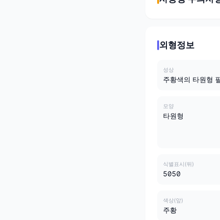
외형정보
성상
주황색의 타원형 
모양
타원형
식별표시(뒤)
5050
색상(앞)
주황