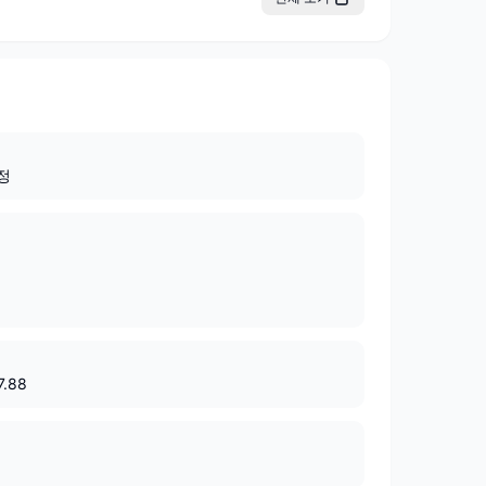
정
7.88