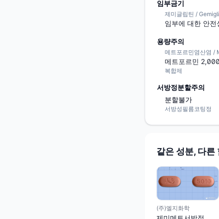
임부금기
제미글립틴 / Gemigli
임부에 대한 안전
용량주의
메트포르민염산염 / Metf
메트포르민 2,00
복합제
서방정분할주의
분할불가
서방성필름코팅정
같은 성분, 다른
(주)엘지화학
제미메트서방정