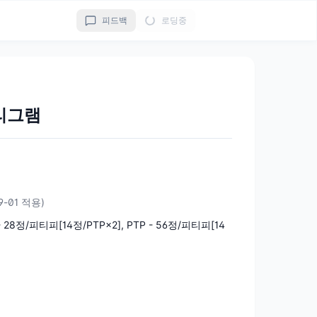
피드백
로딩중
리그램
9-01 적용)
 - 28정/피티피[14정/PTP×2], PTP - 56정/피티피[14