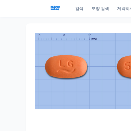
먼약
검색
모양 검색
제약회