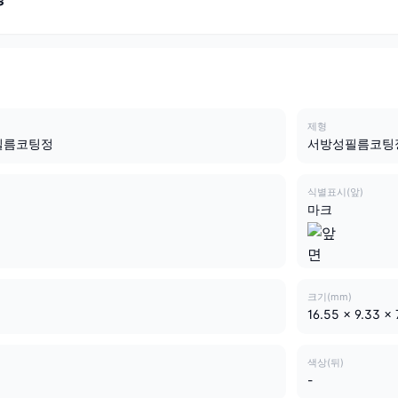
제형
필름코팅정
서방성필름코팅
식별표시(앞)
마크
크기(mm)
16.55 x 9.33 x 
색상(뒤)
-