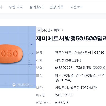
사
주변 약국
즐겨찾기
건강 기록
다운로드
(주)엘지화학
엘
제미메트서방정50/500밀
분류
전문의약품 | 당뇨병용제 | 03960
제형
서방성필름코팅정
보험
668902990 |
736원/1정
(2022-0
포장
병 - 30정/병, 병 - 100정/병, PTP
정/PTP×4]
보관
기밀용기, 실온(1-30℃)보관.
허가일
2015-10-12
ATC 코드
A10BD18