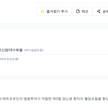
즐겨찾기 추가
메모
공
산염1.5수화물
(
제미글립틴층
)
(
메트포르민층
)
과 메트포르민의 병용투여가 적합한 제2형 당뇨병 환자의 혈당조절을 향