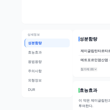
상세정보
성분함량
성분함량
제미글립틴타르타르
효능효과
메트포르민염산염
용법용량
첨가제 (
8
)
주의사항
외형정보
DUR
효능효과
이 약은 제미글립틴
투여한다.