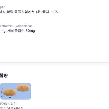
ptin
성 미확립.동물실험에서 태반통과 보고.
ormin Hydrochloride
0mg, 제미글립틴 50mg
 함량
(주)엘지화학
제미메트서방정