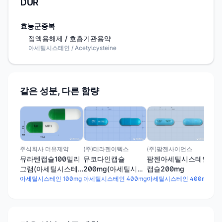
DUR
효능군중복
점액용해제 / 호흡기관용약
아세틸시스테인 / Acetylcysteine
같은 성분, 다른 함량
삼천
소담
세
아세
(주)테라젠이텍스
(주)팜젠사이언스
주식회사 더유제약
뮤코다인캡슐
팜젠아세틸시스테인
뮤라텐캡슐100밀리
200mg(아세틸시스
캡슐200mg
그램(아세틸시스테
테인)
인)
아세틸시스테인 400mg
아세틸시스테인 400mg
아세틸시스테인 100mg