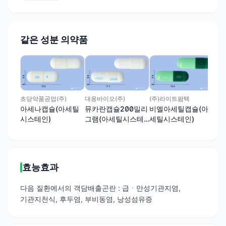
같은 성분 의약품
엔비
세
시
초당약품공업(주)
대웅바이오(주)
(주)라이트팜텍
아세나캡슐(아세틸
뮤카란캡슐200밀리
비엘아세틸캡슐(아
시스테인)
그램(아세틸시스테
세틸시스테인)
인)
효능효과
다음 질환에서의 객담배출곤란 : 급ㆍ만성기관지염,
기관지천식, 후두염, 부비동염, 낭성섬유증