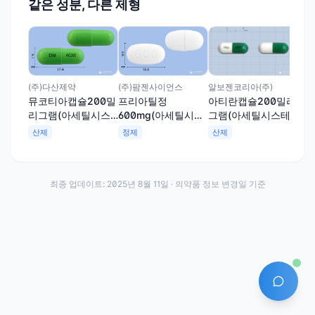
같은 성분, 다른 제형
(주
인
20
테인
산
알보젠코리아(주)
(주)다산제약
(주)팜젠사이언스
아티란캡슐200밀리
뮤코티아캡슐200밀
프리아틸정
그램(아세틸시스테
리그램(아세틸시스
600mg(아세틸시스
인)
테인)
테인)
산제
산제
정제
최종 업데이트:
2025년 8월 11일
· 의약품 정보 변경일 기준
AI 에