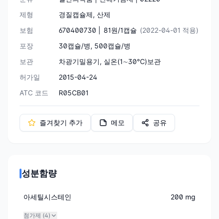
제형
경질캡슐제, 산제
보험
670400730 |
81원/1캡슐
(2022-04-01 적용)
포장
30캡슐/병, 500캡슐/병
보관
차광기밀용기, 실온(1∼30℃)보관
허가일
2015-04-24
ATC 코드
R05CB01
즐겨찾기 추가
메모
공유
성분함량
아세틸시스테인
200 mg
첨가제 (
4
)