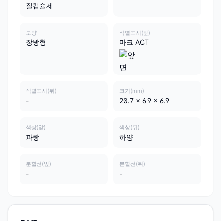
질캡슐제
모양
식별표시(앞)
장방형
마크 ACT
식별표시(뒤)
크기(mm)
-
20.7 x 6.9 x 6.9
색상(앞)
색상(뒤)
파랑
하양
분할선(앞)
분할선(뒤)
-
-