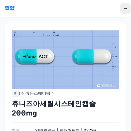
먼약
To
(주)휴온스메디텍
휴
휴니즈아세틸시스테인캡슐
200mg
분류
일반의약품 | 진해거담제 | 02220