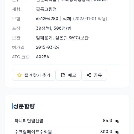
제형
필름코팅정
보험
651204280 |
삭제
(2023-11-01 적용)
포장
30정/병, 500정/병
보관
밀폐용기, 실온(1-30℃)보관
허가일
2015-03-24
ATC 코드
A02BA
즐겨찾기 추가
메모
공유
성분함량
라니티딘염산염
84.0 mg
수크랄페이트수화물
300.0 mg