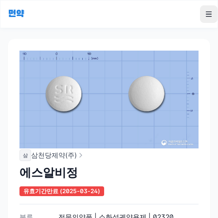
먼약
To
삼천당제약(주)
삼
에스알비정
유효기간만료
(2025-03-24)
분류
전문의약품 | 소화성궤양용제 | 02320