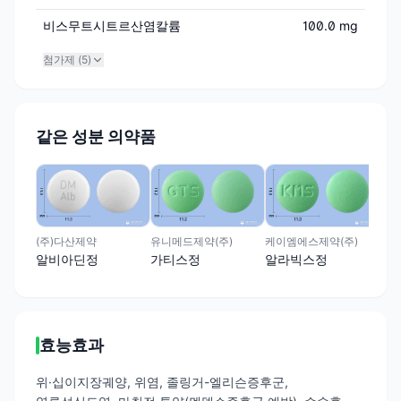
비스무트시트르산염칼륨
100.0 mg
첨가제 (
5
)
같은 성분 의약품
풍림
알
(주)다산제약
유니메드제약(주)
케이엠에스제약(주)
알비아딘정
가티스정
알라빅스정
효능효과
위·십이지장궤양, 위염, 졸링거-엘리슨증후군,