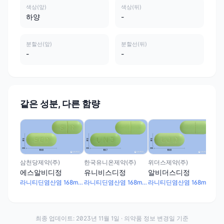
색상(앞)
색상(뒤)
하양
-
분할선(앞)
분할선(뒤)
-
-
같은 성분, 다른 함량
맥널
하
삼천당제약(주)
한국유니온제약(주)
위더스제약(주)
에스알비디정
유니비스디정
알비더스디정
라니티딘염산염 168mg · 비스무트시트르산염칼륨 200mg · 수크랄페이트수화물 600mg
라니티딘염산염 168mg · 비스무트시트르산염칼륨 200mg · 수크랄페이트수화물 600mg
라니티딘염산염 168mg · 비스무트시트르산염칼륨 200mg · 수크랄페이트수화물 600mg
최종 업데이트:
2023년 11월 1일
· 의약품 정보 변경일 기준