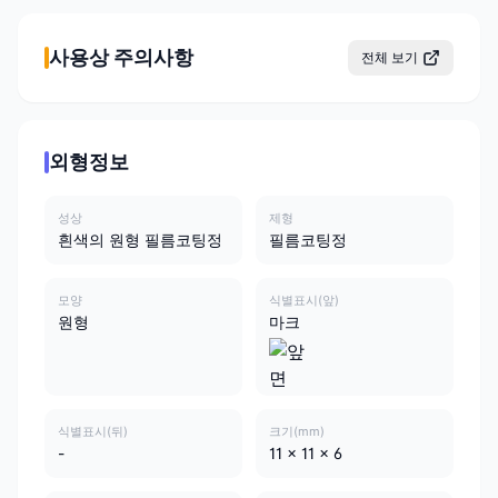
사용상 주의사항
전체 보기
외형정보
성상
제형
흰색의 원형 필름코팅정
필름코팅정
모양
식별표시(앞)
원형
마크
식별표시(뒤)
크기(mm)
-
11 x 11 x 6