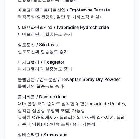
에르고타민타르타르산염 / Ergotamine Tartrate
맥각독성(혈관경련, 말단 및 기타조직 허혈)
이바브라딘염산염 / Ivabradine Hydrochloride
이바브라딘의 혈중농도 증가
실로도신 / Silodosin
실로도신의 혈중농도 증가
티카그렐러 / Ticagrelor
티카그렐러의 혈중농도 증가
톨밥탄분무건조분말 / Tolvaptan Spray Dry Powder
톨밥탄의 혈중농도 증가
돔페리돈 / Domperidone
QTc 연장 효과 증대로 심각한 위험(Torsade de Pointes, 
심각한 심실성 부정맥 포함) 가능성

강력한 CYP억제제가 돔페리돈의 대사를 감소시켜, 돔페
리돈의 영향(이상반응 포함) 증대 가능성
심바스타틴 / Simvastatin