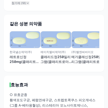
첨가제 (
10
)
같은 성분 의약품
주식
클
그
이신
한국넬슨제약(주)
에이치엘비제약(주)
(주)엘앤씨바이오
래트로신정
클래리드정250밀리
메가클래신정250밀
250mg(클래리트로
그램(클래리트로마
리그램(클래리트로
마이신)
이신)
마이신)
효능효과
○ 유효균종
황색포도구균, 폐렴연쇄구균, 스트렙토콕쿠스 피오게네스
(그룹 A-베타용혈성), 리스테리아 모노사이토제니스,