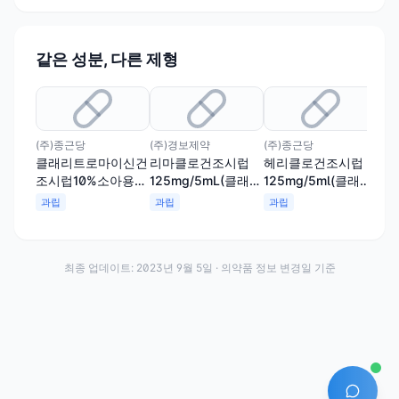
같은 성분, 다른 제형
(주)종근당
(주)경보제약
(주)종근당
한미
클래리트로마이신건
리마클로건조시럽
헤리클로건조시럽
클
조시럽10%소아용
125mg/5mL(클래리
125mg/5ml(클래리
12
(수출용)
트로마이신)
트로마이신)
트
과립
과립
과립
과
최종 업데이트:
2023년 9월 5일
· 의약품 정보 변경일 기준
AI 에