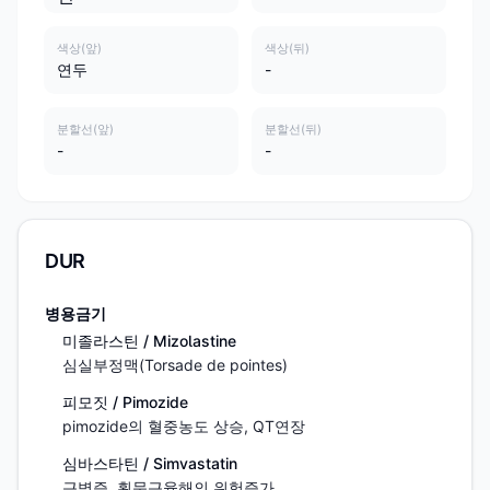
색상(앞)
색상(뒤)
연두
-
분할선(앞)
분할선(뒤)
-
-
DUR
병용금기
미졸라스틴 / Mizolastine
심실부정맥(Torsade de pointes)
피모짓 / Pimozide
pimozide의 혈중농도 상승, QT연장
심바스타틴 / Simvastatin
근병증, 횡문근융해의 위험증가