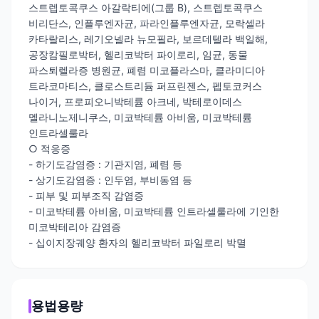
스트렙토콕쿠스 아갈락티에(그룹 B), 스트렙토콕쿠스
비리단스, 인플루엔자균, 파라인플루엔자균, 모락셀라
카타랄리스, 레기오넬라 뉴모필라, 보르데텔라 백일해,
공장캄필로박터, 헬리코박터 파이로리, 임균, 동물
파스퇴렐라증 병원균, 폐렴 미코플라스마, 클라미디아
트라코마티스, 클로스트리듐 퍼프린젠스, 펩토코커스
나이거, 프로피오니박테륨 아크네, 박테로이데스
멜라니노제니쿠스, 미코박테륨 아비움, 미코박테륨
인트라셀룰라
○ 적응증
- 하기도감염증 : 기관지염, 폐렴 등
- 상기도감염증 : 인두염, 부비동염 등
- 피부 및 피부조직 감염증
- 미코박테륨 아비움, 미코박테륨 인트라셀룰라에 기인한
미코박테리아 감염증
- 십이지장궤양 환자의 헬리코박터 파일로리 박멸
용법용량