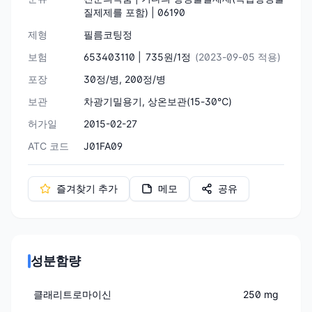
질제제를 포함) | 06190
제형
필름코팅정
보험
653403110 |
735원/1정
(2023-09-05 적용)
포장
30정/병, 200정/병
보관
차광기밀용기, 상온보관(15-30℃)
허가일
2015-02-27
ATC 코드
J01FA09
즐겨찾기 추가
메모
공유
성분함량
클래리트로마이신
250 mg