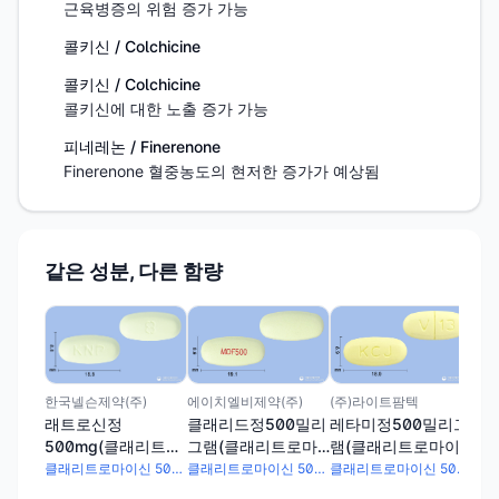
근육병증의 위험 증가 가능
콜키신 / Colchicine
콜키신 / Colchicine
콜키신에 대한 노출 증가 가능
피네레논 / Finerenone
Finerenone 혈중농도의 현저한 증가가 예상됨
같은 성분, 다른 함량
(주
클
50
마이
한국넬슨제약(주)
에이치엘비제약(주)
(주)라이트팜텍
래트로신정
클래리드정500밀리
레타미정500밀리그
500mg(클래리트로
그램(클래리트로마
램(클래리트로마이
마이신)
이신)
신)
클래리트로마이신 500mg
클래리트로마이신 500mg
클래리트로마이신 500mg