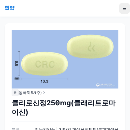
먼약
To
동국제약(주)
동
클리로신정250mg(클래리트로마
이신)
분류
전문의약품 | 기타의 항생물질제제(복합항생물