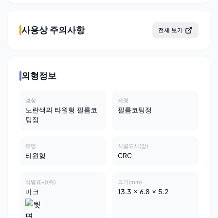
사용상 주의사항
전체 보기
외형정보
성상
제형
노란색의 타원형 필름코
필름코팅정
팅정
모양
식별표시(앞)
타원형
CRC
식별표시(뒤)
크기(mm)
마크
13.3 x 6.8 x 5.2