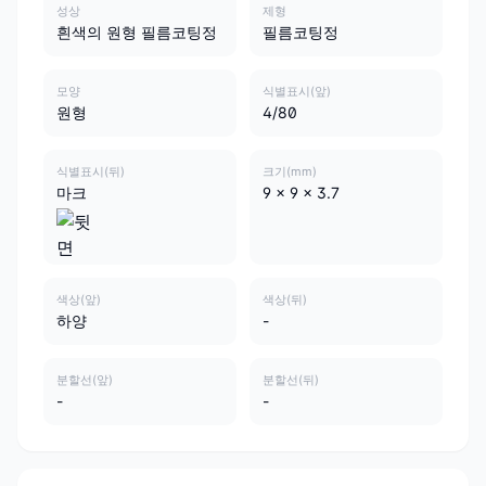
성상
제형
흰색의 원형 필름코팅정
필름코팅정
모양
식별표시(앞)
원형
4/80
식별표시(뒤)
크기(mm)
마크
9 x 9 x 3.7
색상(앞)
색상(뒤)
하양
-
분할선(앞)
분할선(뒤)
-
-