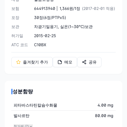
보험
644913940 |
1,366원/1정
(2017-02-01 적용)
포장
30정(6정/PTPx5)
보관
차광기밀용기, 실온(1~30℃)보관
허가일
2015-02-25
ATC 코드
C10BX
즐겨찾기 추가
메모
공유
성분함량
피타바스타틴칼슘수화물
4.00 mg
발사르탄
80.00 mg
첨가제 (
7
)