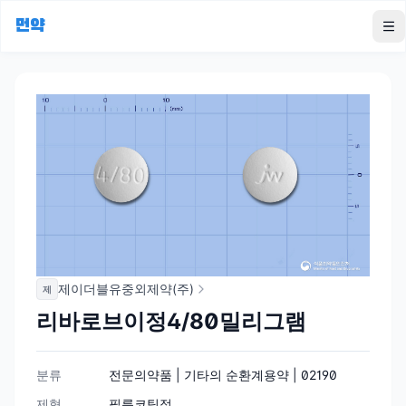
먼약
To
제이더블유중외제약(주)
제
리바로브이정4/80밀리그램
분류
전문의약품 | 기타의 순환계용약 | 02190
제형
필름코팅정