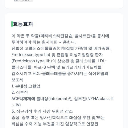
효능효과
이 약은 두 약물(피타바스타틴칼슘, 발사르탄)을 동시에
투여하여야 하는 환자에만 사용한다.
원발성 고콜레스테롤혈증(이형접합 가족형 및 비가족형,
Fredrickson type lla) 및 혼합형 이상지질혈증 환자
(Fredrickson type llb)의 상승된 총 콜레스테롤, LDL-
콜레스테롤, 아포-B 단백 및 트리글리세라이드치를
감소시키고 HDL-콜레스테롤을 증가시키는 식이요법의
보조제
1. 본태성 고혈압
2. 심부전
ACE억제제에 불내성(intolerant)인 심부전(NYHA class Ⅱ
∼ Ⅳ)
3. 심근경색 후의 사망 위험성 감소
증상, 증후 혹은 방사선학적으로 좌심실 부전 및/또는
좌심실 수축 기능 부전을 가진 임상적으로 안정된