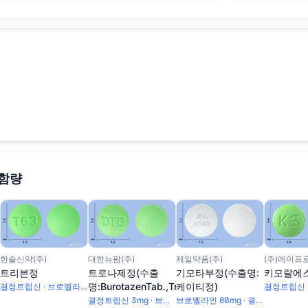
 함량
한솔신약(주)
대한뉴팜(주)
제일약품(주)
트리븐정
트로나제정(수출
기모타부정(수출명:
키모랄에
명:BurotazenTab.,TronaselTab.)
케이티정)
결정트립신 · 브로멜라인
결정트립신 3mg · 브로멜라인 120mg
브로멜라인 80mg · 결정트립신 2mg