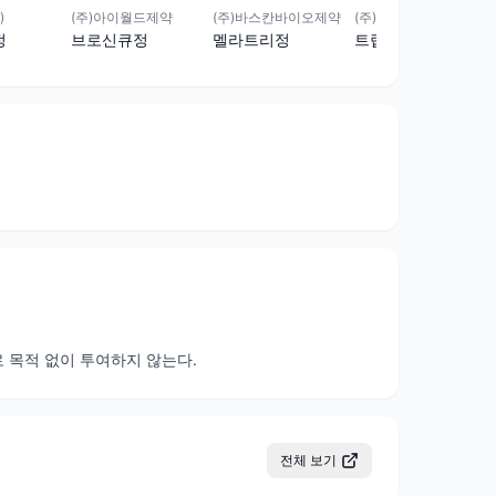
)
(주)아이월드제약
(주)바스칸바이오제약
(주)라이트팜텍
정
브로신큐정
멜라트리정
트립리신정
 목적 없이 투여하지 않는다.
전체 보기