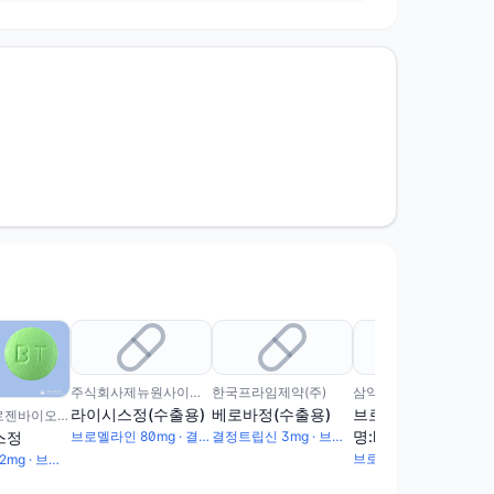
주식회사제뉴원사이언스
한국프라임제약(주)
삼익제약(주)
라이시스정(수출용)
베로바정(수출용)
브로제정(수출
(주)에이프로젠바이오로직스
명:Brolasin Tab.)(수
스정
브로멜라인 80mg · 결정트립신 2mg
결정트립신 3mg · 브로멜라인 120mg
출용)
브로멜라인 120mg · 결정트립신 3mg
결정트립신 2mg · 브로멜라인 80mg