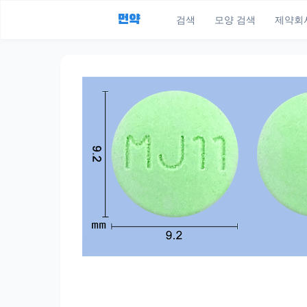
먼약
검색
모양 검색
제약회