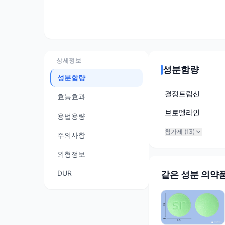
상세정보
성분함량
성분함량
결정트립신
효능효과
브로멜라인
용법용량
첨가제 (
13
)
주의사항
외형정보
DUR
같은 성분 의약