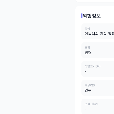
외형정보
성상
연녹색의 원형 장
모양
원형
식별표시(뒤)
-
색상(앞)
연두
분할선(앞)
-