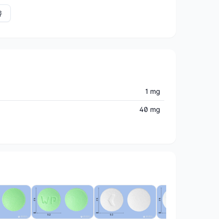
유
1 mg
40 mg