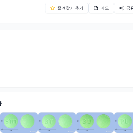
즐겨찾기 추가
메모
공
품