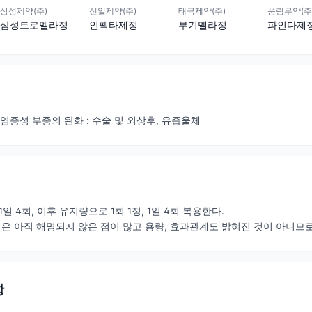
삼성제약(주)
신일제약(주)
태극제약(주)
풍림무약(주
삼성트로멜라정
인펙타제정
부기멜라정
파인다제
염증성 부종의 완화 : 수술 및 외상후, 유즙울체
, 1일 4회, 이후 유지량으로 1회 1정, 1일 4회 복용한다.
 아직 해명되지 않은 점이 많고 용량, 효과관계도 밝혀진 것이 아니므로
항