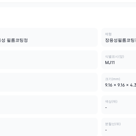
제형
용성 필름코팅정
장용성필름코팅
식별표시(앞)
MJ11
크기(mm)
9.16 x 9.16 x 4.
색상(뒤)
-
분할선(뒤)
-