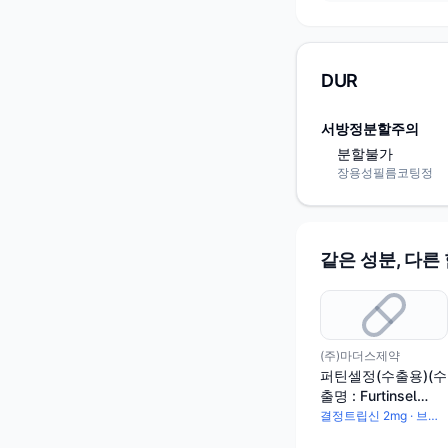
DUR
서방정분할주의
분할불가
장용성필름코팅정
같은 성분, 다른
(주)마더스제약
퍼틴셀정(수출용)(수
출명 : Furtinsel
tab.)
결정트립신 2mg · 브로멜라인 80mg