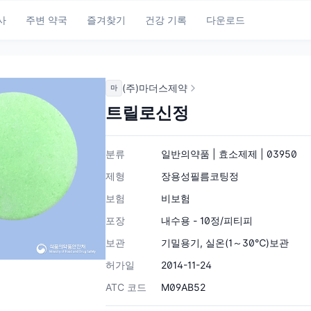
사
주변 약국
즐겨찾기
건강 기록
다운로드
(주)마더스제약
마
트릴로신정
분류
일반의약품 | 효소제제 | 03950
제형
장용성필름코팅정
보험
비보험
포장
내수용 - 10정/피티피
보관
기밀용기, 실온(1～30℃)보관
허가일
2014-11-24
ATC 코드
M09AB52