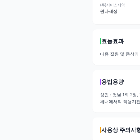
(주)시어스제약
원타제정
효능효과
다음 질환 및 증상의 
용법용량
성인 : 첫날 1회 2정
체내에서의 작용기전은
사용상 주의사