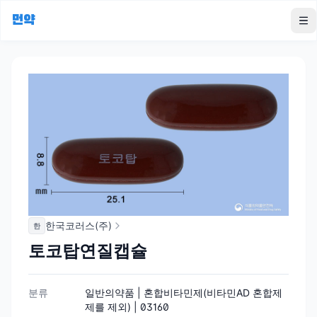
먼약
To
한국코러스(주)
한
토코탑연질캡슐
분류
일반의약품 | 혼합비타민제(비타민AD 혼합제
제를 제외) | 03160