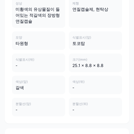
성상
제형
미황색의 유상물질이 들
연질캡슐제, 현탁상
어있는 적갈색의 장방형
연질캡슐
모양
식별표시(앞)
타원형
토코탑
식별표시(뒤)
크기(mm)
-
25.1 x 8.8 x 8.8
색상(앞)
색상(뒤)
갈색
-
분할선(앞)
분할선(뒤)
-
-