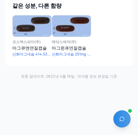
같은 성분, 다른 함량
코스맥스파마(주)
메딕스제약(주)
마그큐엔연질캡슐
마그윈큐연질캡슐
산화마그네슘 414.53mg · 토코페롤아세테이트 300mg · 피리독신염산염 50mg · 티아민질산염 50mg · 감마-오리자놀 5mg
산화마그네슘 251mg · 토코페롤아세테이트 500mg · 감마-오리자놀 5mg · 피리독신염산염 50mg · 티아민질산염 50mg
최종 업데이트:
2023년 4월 10일
· 의약품 정보 변경일 기준
AI 에