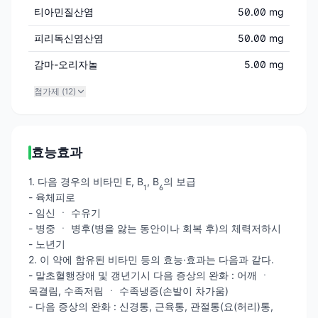
티아민질산염
50.00 mg
피리독신염산염
50.00 mg
감마-오리자놀
5.00 mg
첨가제 (
12
)
효능효과
1. 다음 경우의 비타민 E, B
, B
의 보급
1
6
- 육체피로
- 임신 ㆍ 수유기
- 병중 ㆍ 병후(병을 앓는 동안이나 회복 후)의 체력저하시
- 노년기
2. 이 약에 함유된 비타민 등의 효능·효과는 다음과 같다.
- 말초혈행장애 및 갱년기시 다음 증상의 완화 : 어깨 ㆍ
목결림, 수족저림 ㆍ 수족냉증(손발이 차가움)
- 다음 증상의 완화 : 신경통, 근육통, 관절통(요(허리)통,