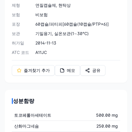
제형
연질캡슐제, 현탁상
보험
비보험
포장
60캡슐/피티피[60캡슐(10캡슐/PTP×6)]
보관
기밀용기, 실온보관(1∼30℃)
허가일
2014-11-13
ATC 코드
A11JC
즐겨찾기 추가
메모
공유
성분함량
토코페롤아세테이트
500.00 mg
산화마그네슘
250.00 mg