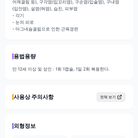
어깨결림 등), 구각염(입꼬리염), 구순염(입술염), 구내염
(입안염), 설염(혀염), 습진, 피부염
- 각기
- 눈의 피로
- 마그네슘결핍으로 인한 근육경련
용법용량
만 12세 이상 및 성인 : 1회 1캡슐, 1일 2회 복용한다.
사용상 주의사항
전체 보기
외형정보