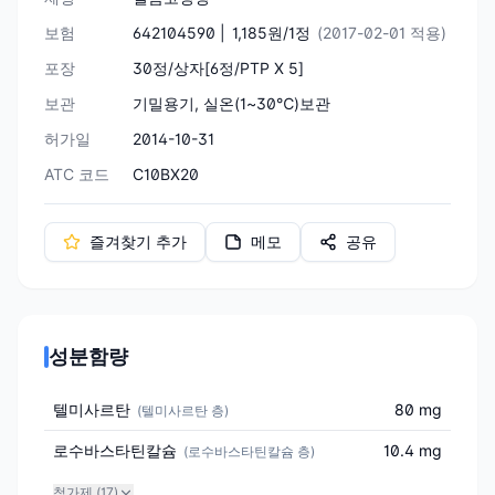
보험
642104590 |
1,185원/1정
(2017-02-01 적용)
포장
30정/상자[6정/PTP X 5]
보관
기밀용기, 실온(1~30℃)보관
허가일
2014-10-31
ATC 코드
C10BX20
즐겨찾기 추가
메모
공유
성분함량
텔미사르탄
80 mg
(
텔미사르탄 층
)
로수바스타틴칼슘
10.4 mg
(
로수바스타틴칼슘 층
)
첨가제 (
17
)