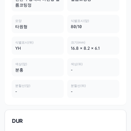
름코팅정
모양
식별표시(앞)
타원형
80/10
식별표시(뒤)
크기(mm)
YH
16.8 x 8.2 x 6.1
색상(앞)
색상(뒤)
분홍
-
분할선(앞)
분할선(뒤)
-
-
DUR