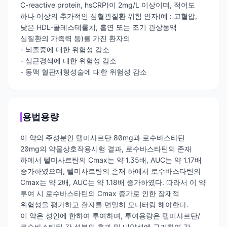
C-reactive protein, hsCRP)이 2mg/L 이상이며, 적어도
하나 이상의 추가적인 심혈관질환 위험 인자(예 : 고혈압,
낮은 HDL-콜레스테롤치, 흡연 또는 조기 관상동맥
심질환의 가족력 등)를 가진 환자의
- 뇌졸중에 대한 위험성 감소
- 심근경색에 대한 위험성 감소
- 동맥 혈관재형성술에 대한 위험성 감소
용법용량
이 약의 주성분인 텔미사르탄 80mg과 로수바스타틴
20mg의 약물상호작용시험 결과, 로수바스타틴의 존재
하에서 텔미사르탄의 Cmax는 약 1.35배, AUC는 약 1.17배
증가하였으며, 텔미사르탄의 존재 하에서 로수바스타틴의
Cmax는 약 2배, AUC는 약 1.18배 증가하였다. 따라서 이 약
투여 시 로수바스타틴의 Cmax 증가로 인한 잠재적
위험성을 평가하고 환자를 면밀히 모니터링 해야한다.
이 약은 성인에 한하여 투여하며, 투여용량은 텔미사르탄/
로수바스타틴 각 성분의 효과 및 내약성에 근거하여 각