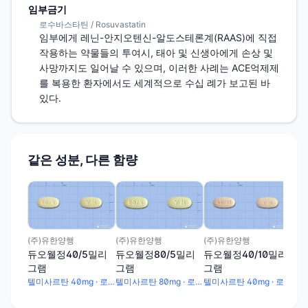
임부금기
로수바스타틴 / Rosuvastatin
임부에게 레닌-안지오텐신-알도스테론계(RAAS)에 직접 
작용하는 약물들의 투여시, 태아 및 신생아에게 손상 및 
사망까지도 일어날 수 있으며, 이러한 사례는 ACE억제제
를 복용한 환자에서도 세계적으로 수십 례가 보고된 바 
있다.
같은 성분, 다른 함량
(주
듀오
그
(주)유한양행
(주)유한양행
(주)유한양행
듀오웰정40/5밀리
듀오웰정80/5밀리
듀오웰정40/10밀리
그램
그램
그램
텔미사르탄 40mg · 로수바스타틴칼슘 5.2mg
텔미사르탄 80mg · 로수바스타틴칼슘 5.2mg
텔미사르탄 40mg · 로수바스타틴칼슘 10.4mg