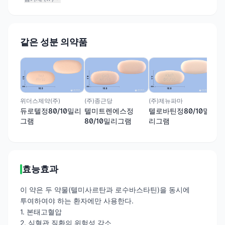
같은 성분 의약품
코오
로미
그
수
위더스제약(주)
(주)종근당
(주)제뉴파마
듀로텔정80/10밀리
텔미트렌에스정
텔로바틴정80/10밀
그램
80/10밀리그램
리그램
효능효과
이 약은 두 약물(텔미사르탄과 로수바스타틴)을 동시에
투여하여야 하는 환자에만 사용한다.
1. 본태고혈압
2. 심혈관 질환의 위험성 감소