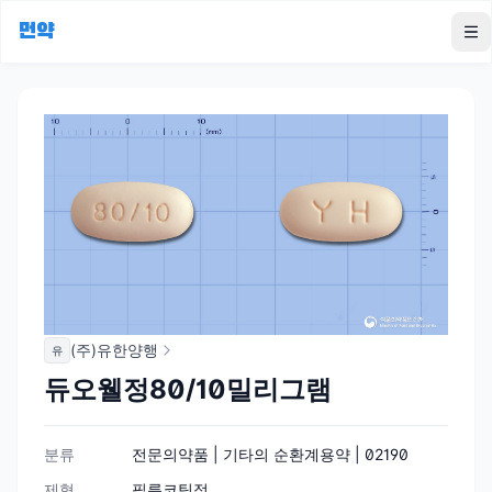
먼약
To
(주)유한양행
유
듀오웰정80/10밀리그램
분류
전문의약품 | 기타의 순환계용약 | 02190
제형
필름코팅정