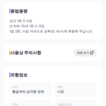
용법용량
성인 1회 3~6정
만 8세~15세 1회 2~3정
1일 2회, 아침 저녁으로 공복(빈 속)시에 복용해 주십시오.
사용상 주의사항
전체 보기
외형정보
성상
제형
황갈색의 삼각형 정제
나정
모양
식별표시(앞)