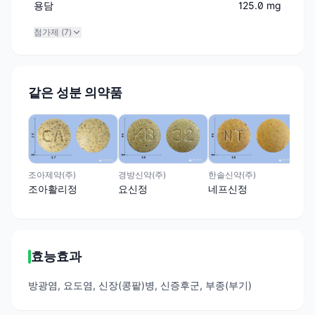
용담
125.0 mg
첨가제 (
7
)
같은 성분 의약품
(주
아
조아제약(주)
경방신약(주)
한솔신약(주)
조아활리정
요신정
네프신정
효능효과
방광염, 요도염, 신장(콩팥)병, 신증후군, 부종(부기)