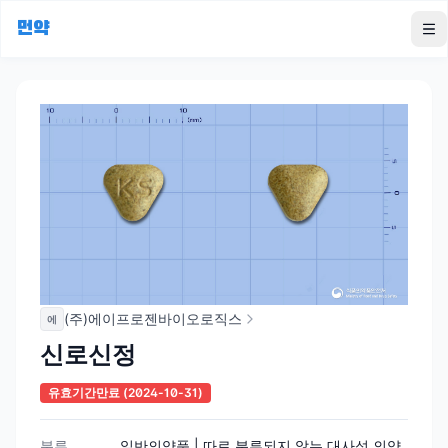
먼약
To
(주)에이프로젠바이오로직스
에
신로신정
유효기간만료
(2024-10-31)
분류
일반의약품 | 따로 분류되지 않는 대사성 의약