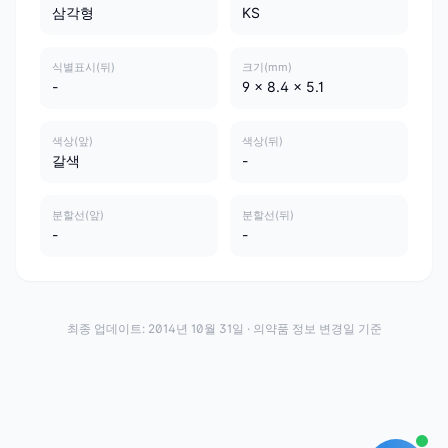
삼각형
KS
식별표시(뒤)
크기(mm)
-
9 x 8.4 x 5.1
색상(앞)
색상(뒤)
갈색
-
분할선(앞)
분할선(뒤)
-
-
최종 업데이트:
2014년 10월 31일
· 의약품 정보 변경일 기준