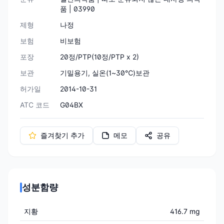
품 | 03990
제형
나정
보험
비보험
포장
20정/PTP(10정/PTP x 2)
보관
기밀용기, 실온(1~30℃)보관
허가일
2014-10-31
ATC 코드
G04BX
즐겨찾기 추가
메모
공유
성분함량
지황
416.7 mg