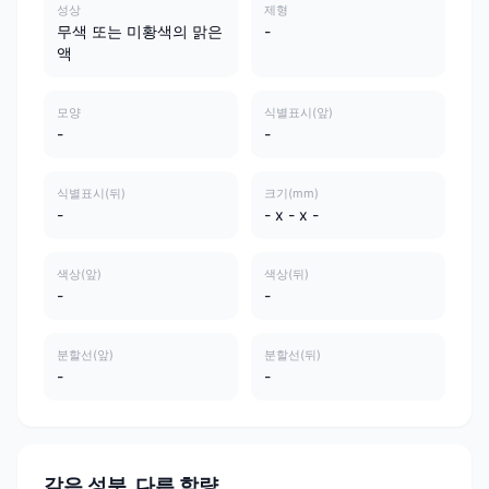
성상
제형
무색 또는 미황색의 맑은
-
액
모양
식별표시(앞)
-
-
식별표시(뒤)
크기(mm)
-
- x - x -
색상(앞)
색상(뒤)
-
-
분할선(앞)
분할선(뒤)
-
-
같은 성분, 다른 함량