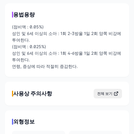
PUMP MIST ANTI-
DRIP ORIGINAL
Oxymetazoline
용법용량
HCI-Nasal
Decongestant, VM
(점비액 : 0.05%)
PLUS Nasal Spray,
성인 및 6세 이상의 소아 : 1회 2-3방울 1일 2회 양쪽 비강에
Family Care Nasal
투여한다.
Spray Original,
(점비액 : 0.025%)
Family Care Severe
성인 및 6세 이상의 소아 : 1회 4-6방울 1일 2회 양쪽 비강에
Congestion Nasal
투여한다.
Spray , Leader
연령, 증상에 따라 적절히 증감한다.
Extra Moisturizing
Nasal Spray
Original, Leader
Severe Congestion
Nasal Spray)
사용상 주의사항
전체 보기
외형정보