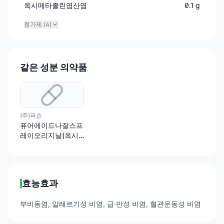
옥시메타졸린염산염
0.1 g
첨가제 (
4
)
같은 성분 의약품
(주)퍼슨
퓨어에이드나잘스프
레이오리지날(옥시
메타졸린염산염)(수
출용)(수출명:Pure
Aid Nasal Spray
Original, Pure Aid
효능효과
Nasal Spray Extra
Moisturizing,
부비동염, 알레르기성 비염, 급·만성 비염, 혈관운동성 비염
ASSURED NASAL
RELIEF SPRAY