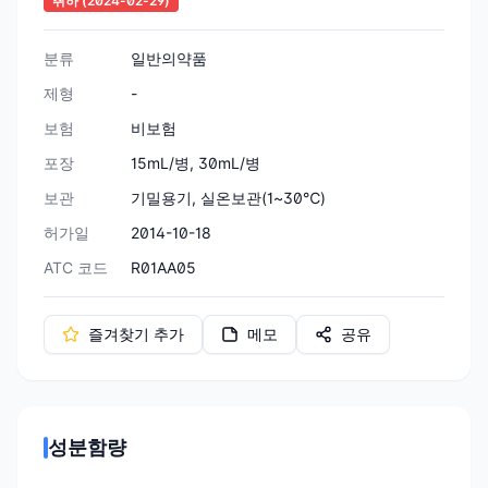
취하
(2024-02-29)
분류
일반의약품
제형
-
보험
비보험
포장
15mL/병, 30mL/병
보관
기밀용기, 실온보관(1~30℃)
허가일
2014-10-18
ATC 코드
R01AA05
즐겨찾기 추가
메모
공유
성분함량