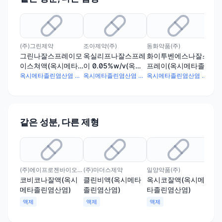
(주)그린제약
조아제약(주)
동화약품(주)
(주
그린나잘스프레이모
옥실리프나잘스프레
화이투벤에스나잘스
코
이스쳐액(옥시메타
이 0.05%w/v(옥시
프레이(옥시메타졸
이
졸린염산염)
메타졸린염산염)(수
린염산염)
산염
옥시메타졸린염산염 0.05g
옥시메타졸린염산염 0.5mg
옥시메타졸린염산염 0.5mg
출용)
같은 성분, 다른 제형
(주)에이프로젠바이오로직스
(주)마더스제약
일양약품(주)
태극
코비코나잘액(옥시
클린비액(옥시메타
옥시코잘액(옥시메
옥
메타졸린염산염)
졸린염산염)
타졸린염산염)
메
출
액제
액제
액제
액
프
스