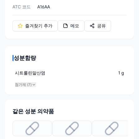
ATC 코드
A16AA
즐겨찾기 추가
메모
공유
성분함량
시트룰린말산염
1 g
첨가제 (
7
)
같은 성분 의약품