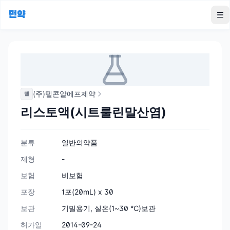
먼약
To
(주)텔콘알에프제약
텔
리스토액(시트룰린말산염)
분류
일반의약품
제형
-
보험
비보험
포장
1포(20mL) x 30
보관
기밀용기, 실온(1~30 ℃)보관
허가일
2014-09-24