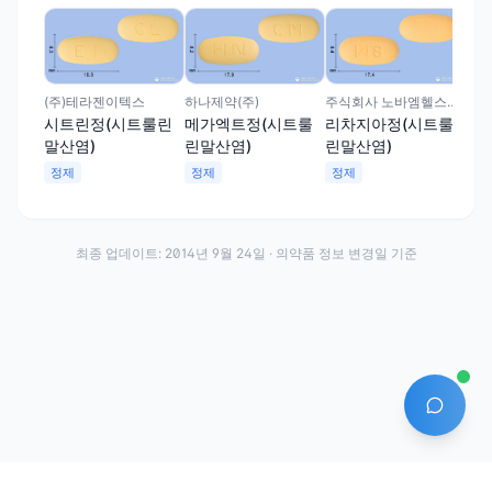
삼성
삼
트
정
(주)테라젠이텍스
하나제약(주)
주식회사 노바엠헬스케어
시트린정(시트룰린
메가엑트정(시트룰
리차지아정(시트룰
말산염)
린말산염)
린말산염)
정제
정제
정제
최종 업데이트:
2014년 9월 24일
· 의약품 정보 변경일 기준
AI 에