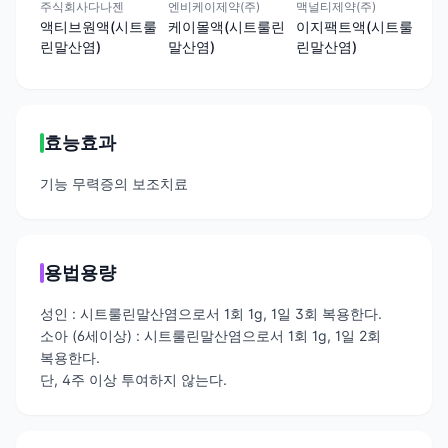
주식회사다나젠
엔비케이제약(주)
맥널티제약(주)
하나
액티브원액(시트룰
케이몰액(시트룰린
이지팩트액(시트룰
메
린말산염)
말산염)
린말산염)
린
효능효과
기능 무력증의 보조치료
용법용량
성인 : 시트룰린말산염으로서 1회 1g, 1일 3회 복용한다.
소아 (6세이상) : 시트룰린말산염으로서 1회 1g, 1일 2회
복용한다.
단, 4주 이상 투여하지 않는다.