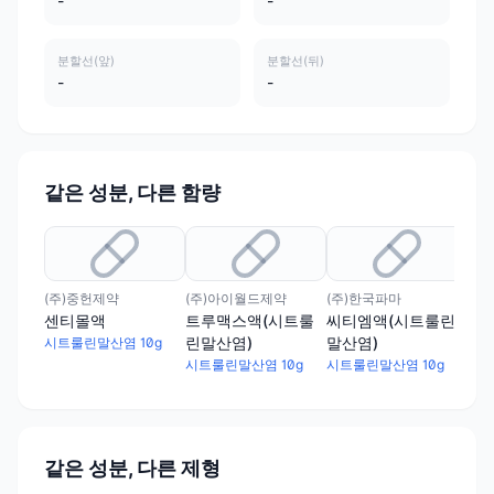
-
-
분할선(앞)
분할선(뒤)
-
-
같은 성분, 다른 함량
(주)중헌제약
(주)아이월드제약
(주)한국파마
제이
센티몰액
트루맥스액(시트룰
씨티엠액(시트룰린
머
린말산염)
말산염)
말산
시트룰린말산염 10g
시트룰린말산염 10g
시트룰린말산염 10g
시트
같은 성분, 다른 제형