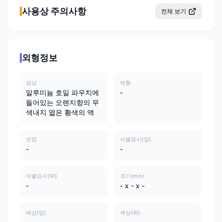
사용상 주의사항
전체 보기
외형정보
성상
제형
알루미늄 호일 파우치에
-
들어있는 오렌지향의 무
색내지 엷은 황색의 액
모양
식별표시(앞)
-
-
식별표시(뒤)
크기(mm)
-
- x - x -
색상(앞)
색상(뒤)