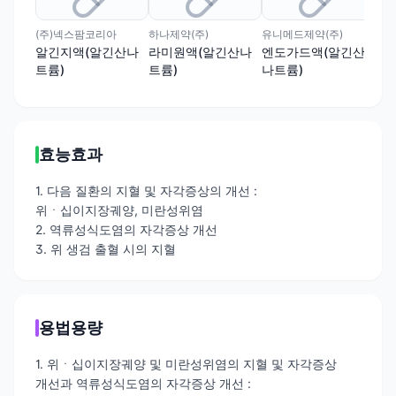
(주)넥스팜코리아
하나제약(주)
유니메드제약(주)
대원
알긴지액(알긴산나
라미원액(알긴산나
엔도가드액(알긴산
알
트륨)
트륨)
나트륨)
트륨
효능효과
1. 다음 질환의 지혈 및 자각증상의 개선 :
위ㆍ십이지장궤양, 미란성위염
2. 역류성식도염의 자각증상 개선
3. 위 생검 출혈 시의 지혈
용법용량
1. 위ㆍ십이지장궤양 및 미란성위염의 지혈 및 자각증상
개선과 역류성식도염의 자각증상 개선 :