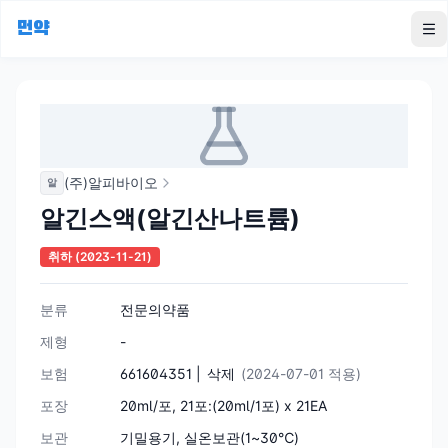
먼약
To
(주)알피바이오
알
알긴스액(알긴산나트륨)
취하
(2023-11-21)
분류
전문의약품
제형
-
보험
661604351 |
삭제
(2024-07-01 적용)
포장
20ml/포, 21포:(20ml/1포) x 21EA
보관
기밀용기, 실온보관(1~30℃)