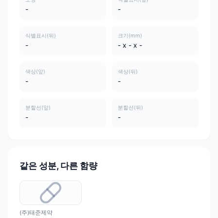
-
-
식별표시(뒤)
크기(mm)
-
- x - x -
색상(앞)
색상(뒤)
-
-
분할선(앞)
분할선(뒤)
-
-
같은 성분, 다른 함량
(주)태준제약