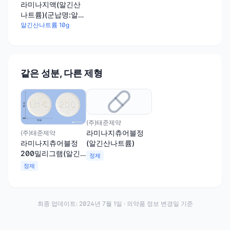
라미나지액(알긴산
나트륨)(군납명:알긴
산나트륨액)
알긴산나트륨 10g
같은 성분, 다른 제형
(주)태준제약
라미나지츄어블정
(주)태준제약
(알긴산나트륨)
라미나지츄어블정
200밀리그램(알긴
정제
산나트륨)
정제
최종 업데이트:
2024년 7월 1일
· 의약품 정보 변경일 기준