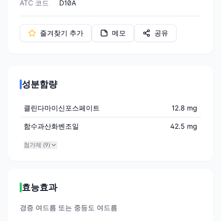
ATC 코드
D10A
즐겨찾기 추가
메모
공유
성분함량
클린다마이신포스페이트
12.8 mg
함수과산화벤조일
42.5 mg
첨가제 (
9
)
효능효과
경증 여드름 또는 중등도 여드름