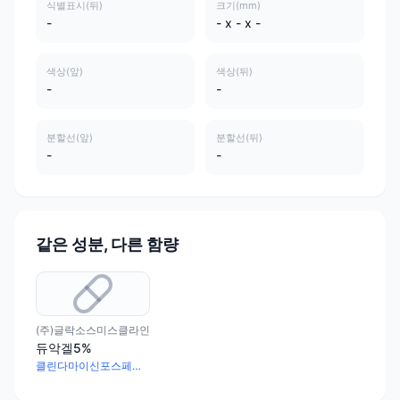
식별표시(뒤)
크기(mm)
-
- x - x -
색상(앞)
색상(뒤)
-
-
분할선(앞)
분할선(뒤)
-
-
같은 성분, 다른 함량
(주)글락소스미스클라인
듀악겔5%
클린다마이신포스페이트 11.88mg · 함수과산화벤조일 66.7mg