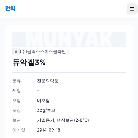
먼약
To
(주)글락소스미스클라인
글
듀악겔3%
분류
전문의약품
제형
-
보험
비보험
포장
30g/튜브
보관
기밀용기, 냉장보관(2-8℃)
허가일
2014-09-18