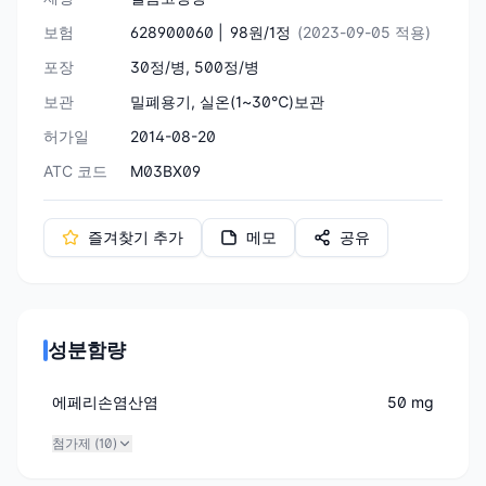
보험
628900060 |
98원/1정
(2023-09-05 적용)
포장
30정/병, 500정/병
보관
밀폐용기, 실온(1~30℃)보관
허가일
2014-08-20
ATC 코드
M03BX09
즐겨찾기 추가
메모
공유
성분함량
에페리손염산염
50 mg
첨가제 (
10
)