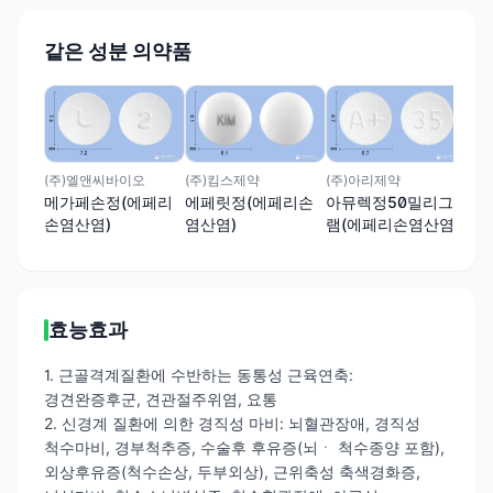
같은 성분 의약품
(유
에
염산
(주)엘앤씨바이오
(주)킴스제약
(주)아리제약
메가페손정(에페리
에페릿정(에페리손
아뮤렉정50밀리그
손염산염)
염산염)
램(에페리손염산염)
효능효과
1. 근골격계질환에 수반하는 동통성 근육연축:
경견완증후군, 견관절주위염, 요통
2. 신경계 질환에 의한 경직성 마비: 뇌혈관장애, 경직성
척수마비, 경부척추증, 수술후 후유증(뇌ㆍ 척수종양 포함),
외상후유증(척수손상, 두부외상), 근위축성 축색경화증,