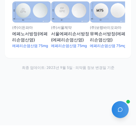
대웅
대
서
산염
에페
(주)이든파마
(주)서울제약
(주)보령바이오파마
에페노서방정(에페
서울에페리손서방정
뮤펙손서방정(에페
리손염산염)
(에페리손염산염)
리손염산염)
에페리손염산염 75mg
에페리손염산염 75mg
에페리손염산염 75mg
최종 업데이트:
2023년 9월 5일
· 의약품 정보 변경일 기준
AI 에