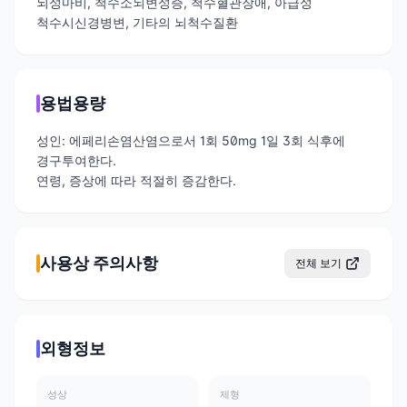
뇌성마비, 척수소뇌변성증, 척수혈관장애, 아급성
척수시신경병변, 기타의 뇌척수질환
용법용량
성인: 에페리손염산염으로서 1회 50mg 1일 3회 식후에
경구투여한다.
연령, 증상에 따라 적절히 증감한다.
사용상 주의사항
전체 보기
외형정보
성상
제형