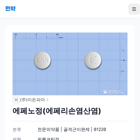
먼약
To
(주)이든파마
이
에페노정(에페리손염산염)
분류
전문의약품 | 골격근이완제 | 01220
제형
필름코팅정