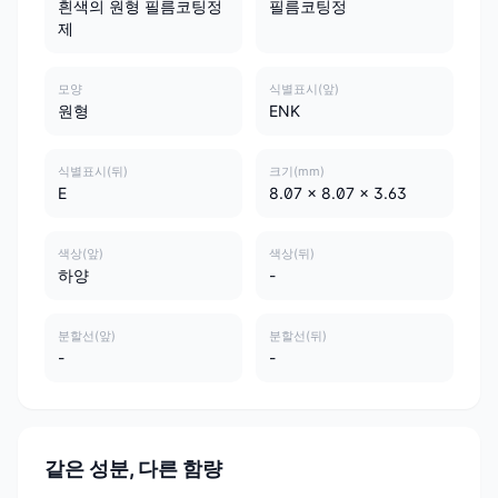
흰색의 원형 필름코팅정
필름코팅정
제
모양
식별표시(앞)
원형
ENK
식별표시(뒤)
크기(mm)
E
8.07 x 8.07 x 3.63
색상(앞)
색상(뒤)
하양
-
분할선(앞)
분할선(뒤)
-
-
같은 성분, 다른 함량