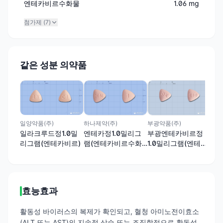
엔테카비르수화물
1.06 mg
첨가제 (
7
)
같은 성분 의약품
유
(주
중
일양약품(주)
하나제약(주)
부광약품(주)
물
일라크루드정1.0밀
엔테카정1.0밀리그
부광엔테카비르정
리그램(엔테카비르)
램(엔테카비르수화
1.0밀리그램(엔테카
물)
비르수화물)
효능효과
활동성 바이러스의 복제가 확인되고, 혈청 아미노전이효소
(ALT 또는 AST)의 지속적 상승 또는 조직학적으로 활동성