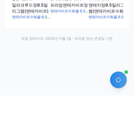
일라크루드정0.5밀
엔테카정0.5밀리그
프라임엔테카비르정
리그램(엔테카비르)
램(엔테카비르수화
엔테카비르수화물 0.53mg
물)
엔테카비르수화물 0.53mg
엔테카비르수화물 0.53mg
최종 업데이트:
2020년 11월 1일
· 의약품 정보 변경일 기준
AI 에
·
·
이용약관
개인정보처리방침
About
전화번호: 070-7761-8763 | 주소: 경기도 안산시 상록구 수인로 628-16
상호: (주)약발 | 대표자: 신승호 | 사업자등록번호: 440-87-01611 | 통신판매업신고번
호: 제2020-경기안산-1331호
©
2026
Yakppal, Inc. All rights reserved.