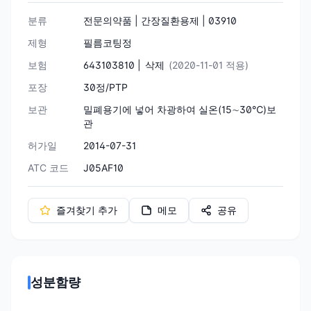
분류
전문의약품 | 간장질환용제 | 03910
제형
필름코팅정
보험
643103810 |
삭제
(2020-11-01 적용)
포장
30정/PTP
보관
밀폐용기에 넣어 차광하여 실온(15∼30℃)보
관
허가일
2014-07-31
ATC 코드
J05AF10
즐겨찾기 추가
메모
공유
성분함량