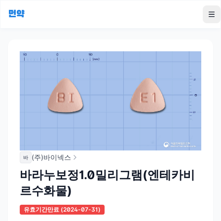
먼약
To
(주)바이넥스
바
바라누보정1.0밀리그램(엔테카비
르수화물)
유효기간만료
(2024-07-31)