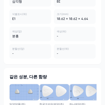
삼각형
BI
식별표시(뒤)
크기(mm)
E1
10.62 x 10.62 x 4.64
색상(앞)
색상(뒤)
분홍
-
분할선(앞)
분할선(뒤)
-
-
같은 성분, 다른 함량
부광
부
0.
비
일양약품(주)
하나제약(주)
한국프라임제약(주)