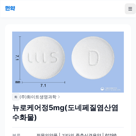
먼약
To
(주)화이트생명과학
화
뉴로케어정5mg(도네페질염산염
수화물)
분류
전문의약품 | 기타의 중추신경용약 | 01190