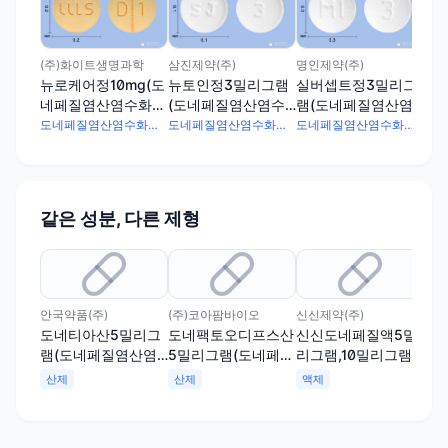
하
램
수화
(주)화이트생명과학
삼진제약(주)
명인제약(주)
뉴로케어정10mg(도
뉴토인정3밀리그램
실버셉트정3밀리그
네페질염산염수화
(도네페질염산염수
램(도네페질염산염
물)
화물)
수화물)
도네페질염산염수화물 10.43mg
도네페질염산염수화물 3.129mg
도네페질염산염수화물 3.13mg
같은 성분, 다른 제형
안국약품(주)
(주)코아팜바이오
신신제약(주)
제이
도네티아산5밀리그
도네팩토오디프스산
신신도네페질액5밀
제
램(도네페질염산염
5밀리그램(도네페질
리그램,10밀리그램
액5
수화물), 도네티아산
염산염수화물), 도네
(도네페질염산염수
그
산제
산제
액제
액
10밀리그램(도네페
팩토오디프스산10밀
화물)
염
질염산염수화물)
리그램(도네페질염
산염수화물)