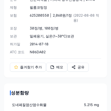
제형
필름코팅정
보험
625200550 |
2,060원/1정
(2022-08-08 적
용)
포장
30정/병, 100정/병
보관
밀폐용기, 실온(1~30℃)보관
허가일
2014-07-18
ATC 코드
N06DA02
즐겨찾기 추가
메모
공유
성분함량
도네페질염산염수화물
5.215 mg