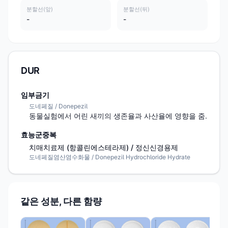
분할선(앞)
분할선(뒤)
-
-
DUR
임부금기
도네페질 / Donepezil
동물실험에서 어린 새끼의 생존율과 사산율에 영향을 줌.
효능군중복
치매치료제 (항콜린에스테라제) / 정신신경용제
도네페질염산염수화물 / Donepezil Hydrochloride Hydrate
같은 성분, 다른 함량
현대