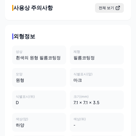
사용상 주의사항
전체 보기
외형정보
성상
제형
흰색의 원형 필름코팅정
필름코팅정
모양
식별표시(앞)
원형
마크
식별표시(뒤)
크기(mm)
D
7.1 x 7.1 x 3.5
색상(앞)
색상(뒤)
하양
-