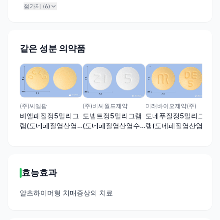
첨가제 (
6
)
같은 성분 의약품
에스
도
(
화물
(주)씨엘팜
(주)비씨월드제약
미래바이오제약(주)
비엘페질정5밀리그
도넵트정5밀리그램
도네푸질정5밀리그
램(도네페질염산염
(도네페질염산염수
램(도네페질염산염
수화물)
화물)
수화물)
효능효과
알츠하이머형 치매증상의 치료