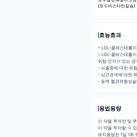
(로수바스타틴칼슘)
효능효과
◦ LDL-콜레스테롤이 여
◦ LDL-콜레스테롤이
위험 인자가 있는 경
- 뇌졸중에 대한 위
- 심근경색에 대한 
- 동맥 혈관재형성술
용법용량
이 약을 투여전 및 
이 약을 투약할 수 
유지용량은 1일 1회