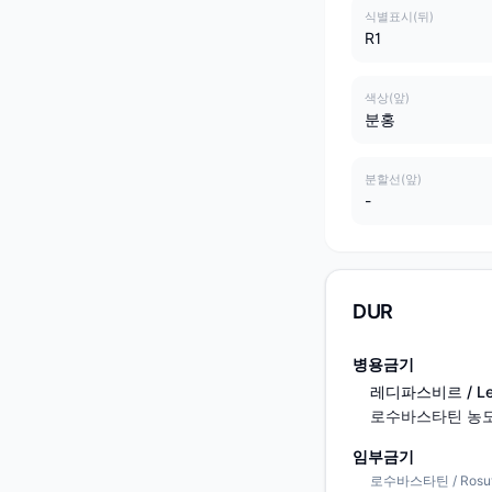
식별표시(뒤)
R1
색상(앞)
분홍
분할선(앞)
-
DUR
병용금기
레디파스비르 / Led
로수바스타틴 농도
임부금기
로수바스타틴 / Rosuva