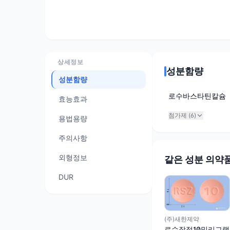
상세정보
성분함량
성분함량
로수바스타틴칼슘
효능효과
첨가제 (
6
)
용법용량
주의사항
외형정보
같은 성분 의약
DUR
(주)새한제약
로수잘정10밀리그램