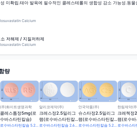
전성 미확립.태아 발육에 필수적인 콜레스테롤의 생합성 감소 가능성.동물
vastatin Calcium
효소 저해제 / 지질저하제
vastatin Calcium
 함량
알리코제약(주)
안국약품(주)
한림제약(주
(주)화이트생명과학
크레스정2.5밀리그
슈스타정2.5밀리그
크레첵정2
콜레스톱정5mg(로
램(로수바스타틴칼
램(로수바스타틴칼
램(로수
수바스타틴칼슘)
슘)
슘)
슘)
로수바스타틴칼슘 2.6mg
로수바스타틴칼슘 5.2mg
로수바스타틴칼슘 5.2mg