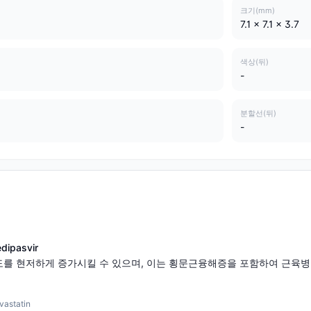
크기(mm)
7.1 x 7.1 x 3.7
색상(뒤)
-
분할선(뒤)
-
ipasvir
를 현저하게 증가시킬 수 있으며, 이는 횡문근융해증을 포함하여 근육병
statin