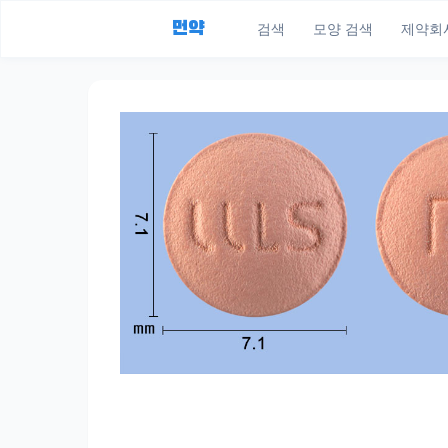
먼약
검색
모양 검색
제약회