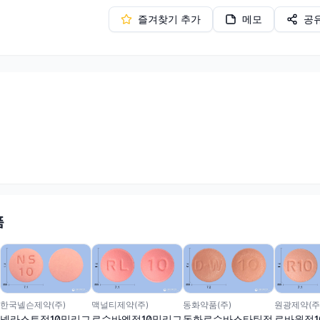
즐겨찾기 추가
메모
공
품
한국넬슨제약(주)
맥널티제약(주)
동화약품(주)
원광제약(주
넬라스토정10밀리그
로수바엘정10밀리그
동화로수바스타틴정
로바원정1