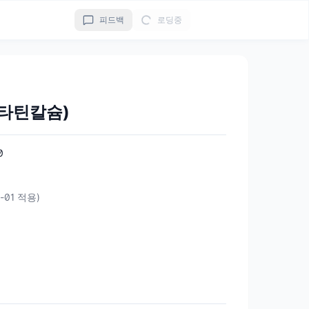
피드백
로딩중
타틴칼슘)
0
0-01 적용)