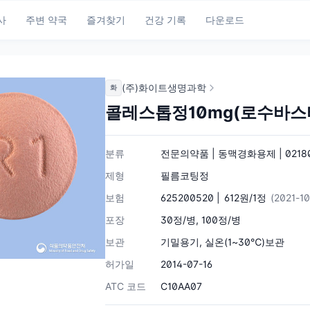
사
주변 약국
즐겨찾기
건강 기록
다운로드
(주)화이트생명과학
화
콜레스톱정10mg(로수바스
분류
전문의약품 | 동맥경화용제 | 0218
제형
필름코팅정
보험
625200520 |
612원/1정
(2021-1
포장
30정/병, 100정/병
보관
기밀용기, 실온(1~30℃)보관
허가일
2014-07-16
ATC 코드
C10AA07