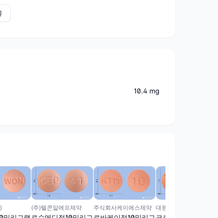
유
10.4 mg
)
(주)텔콘알에프제약
주식회사케이에스제약
대원바이오텍주식회사
0밀리그램
로수메디정10밀리그
로바케이정10밀리그
크로원정10mg(로수