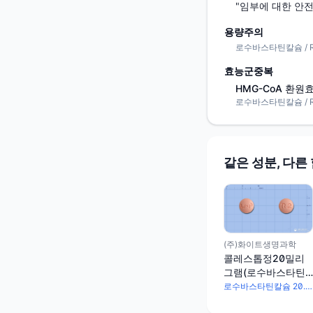
"임부에 대한 안
용량주의
로수바스타틴칼슘 / Rosu
효능군중복
HMG-CoA 환원
로수바스타틴칼슘 / Rosu
같은 성분, 다른
(주)화이트생명과학
콜레스톱정20밀리
그램(로수바스타틴
칼슘)
로수바스타틴칼슘 20.8mg