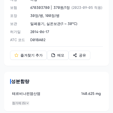
보험
670303780 |
370원/1정
(2023-09-05 적용)
포장
30정/병, 100정/병
보관
밀폐용기, 실온보관(1 ~ 30℃)
허가일
2014-06-17
ATC 코드
D01BA02
즐겨찾기 추가
메모
공유
성분함량
테르비나핀염산염
140.625 mg
첨가제 (
5
)