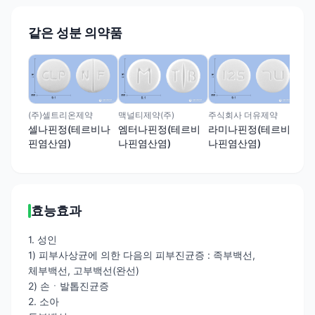
같은 성분 의약품
(주
타
나
(주)셀트리온제약
맥널티제약(주)
주식회사 더유제약
셀나핀정(테르비나
엠터나핀정(테르비
라미나핀정(테르비
핀염산염)
나핀염산염)
나핀염산염)
효능효과
1. 성인
1) 피부사상균에 의한 다음의 피부진균증 : 족부백선,
체부백선, 고부백선(완선)
2) 손ㆍ발톱진균증
2. 소아