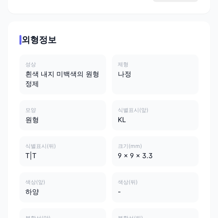
외형정보
성상
제형
흰색 내지 미백색의 원형
나정
정제
모양
식별표시(앞)
원형
KL
식별표시(뒤)
크기(mm)
T|T
9 x 9 x 3.3
색상(앞)
색상(뒤)
하양
-