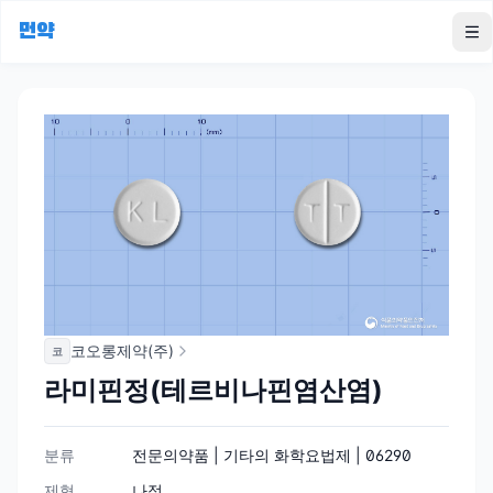
먼약
To
코오롱제약(주)
코
라미핀정(테르비나핀염산염)
분류
전문의약품 | 기타의 화학요법제 | 06290
제형
나정