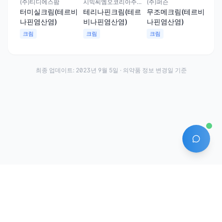
(주)티디에스팜
시믹씨엠오코리아주식회사
(주)퍼슨
(주
터미실크림(테르비
테리나핀크림(테르
무조메크림(테르비
라
나핀염산염)
비나핀염산염)
나핀염산염)
나핀
크림
크림
크림
크
최종 업데이트:
2023년 9월 5일
· 의약품 정보 변경일 기준
AI 에
·
·
이용약관
개인정보처리방침
About
전화번호: 070-7761-8763 | 주소: 경기도 안산시 상록구 수인로 628-16
상호: (주)약발 | 대표자: 신승호 | 사업자등록번호: 440-87-01611 | 통신판매업신고번
호: 제2020-경기안산-1331호