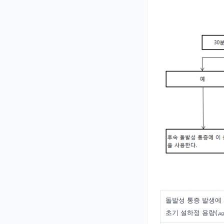
돌발성 통증 발생에
초기 설하정 용량(㎍