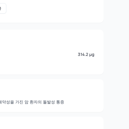
유
314.2 μg
 내약성을 가진 암 환자의 돌발성 통증