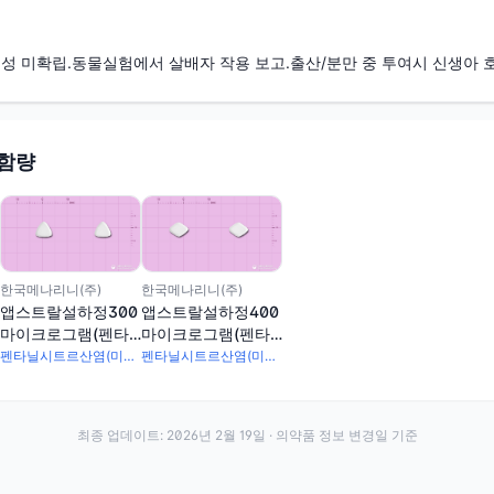
전성 미확립.동물실험에서 살배자 작용 보고.출산/분만 중 투여시 신생아 호
 함량
한국메나리니(주)
한국메나리니(주)
앱스트랄설하정300
앱스트랄설하정400
마이크로그램(펜타
마이크로그램(펜타
닐시트르산염)
닐시트르산염)
펜타닐시트르산염(미분화) 471.3μg
펜타닐시트르산염(미분화) 628.4μg
최종 업데이트:
2026년 2월 19일
· 의약품 정보 변경일 기준