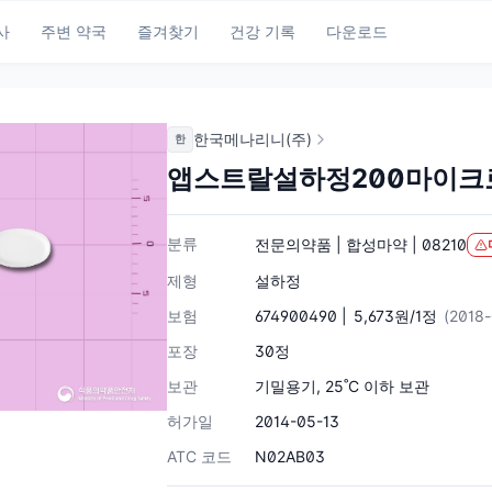
사
주변 약국
즐겨찾기
건강 기록
다운로드
한국메나리니(주)
한
앱스트랄설하정200마이크
분류
전문의약품 | 합성마약 | 08210
제형
설하정
보험
674900490 |
5,673원/1정
(2018
포장
30정
보관
기밀용기, 25˚C 이하 보관
허가일
2014-05-13
ATC 코드
N02AB03