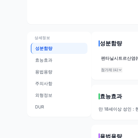
상세정보
성분함량
성분함량
펜타닐시트르산염(
효능효과
첨가제 (
4
)
용법용량
주의사항
외형정보
효능효과
DUR
만 18세이상 성인 
용법용량