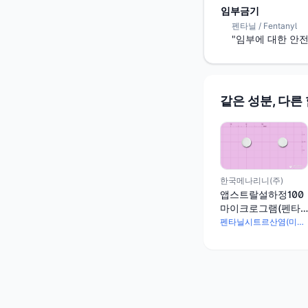
임부금기
펜타닐 / Fentanyl
"임부에 대한 안
같은 성분, 다른
한국메나리니(주)
앱스트랄설하정100
마이크로그램(펜타
닐시트르산염)
펜타닐시트르산염(미분화) 157.1μg