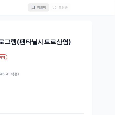
피드백
로딩중
로그램(펜타닐시트르산염)
마약
-02-01 적용)