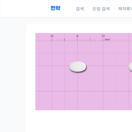
먼약
검색
모양 검색
제약회