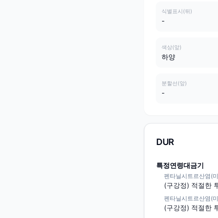
식별표시(뒤)
-
색상(앞)
하양
분할선(앞)
-
DUR
특정연령대금기
펜타닐시트르산염(미분화) /
(구강정) 적절한 
펜타닐시트르산염(미분화) /
(구강정) 적절한 