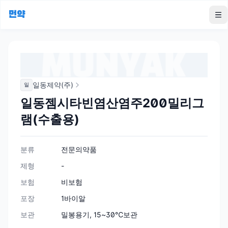
먼약
To
일동제약(주)
일
일동젬시타빈염산염주200밀리그
램(수출용)
분류
전문의약품
제형
-
보험
비보험
포장
1바이알
보관
밀봉용기, 15~30℃보관