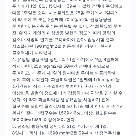
주기에서 1일, 8일, 15일째에 30분에 걸쳐 정맥내 주입하고
다음 1주일은 쉰다. 시스플라틴은 28일 주기에서 1일째에
이 약 투여 후 또는 2일째에 70 mg/m2의 권장용량을
투여한다. 본 4주 주기는 반복될 수 있다. 각 화학요법 투여
전, 환자 개개인의 이상반응 발현의 정도에 따라 용량의
감소나 처방의 연기를 고려하여야 한다. 임상시험 결과
시스플라틴 100 mg/m2을 병용투여한 경우 더 현저한
골수억제가 나타났다.
4. 유방암 병용요법 성인 : 각 21일 주기에서 1일, 8일째에
젬시타빈(1,250 mg/m2)을 30분간 정맥내 주입으로
투여하고, 매 주기 제1일의 젬시타빈 투여는 파클리탁셀
투여 후에 시작된다. 파클리탁셀은 1일째에 175 mg/m2을
3시간동안 정맥내 주입하여 투여한다. 환자 개개인의
이상반응 발현의 정도에 따라 감량하거나 처방을 연기할 수
있다. 이 약과 파클리탁셀 병용요법을 시행하기 전에
혈구수를 포함한 혈액검사를 모니터링 해야 한다. 매 주기전
환자의 절대 과립구수는 1,500×106/L 이상, 혈소판수는
100,000×106/L 이상이어야 한다.
5. 난소암 병용요법 성인 : 각 21일 주기에서 제 1일,
8일째에 젬시타빈 1,000 mg/m2을 30분 이상 정맥주사로