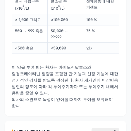
절대 과립구수
혈소판 수
전체용량에 대한
6
6
퍼센트
(x10
/L)
(x10
/L)
≥ 1,000 그리고
≥100,000
100 %
500 ～ 999 혹은
50,000 ～
75 %
99,999
<500 혹은
<50,000
연기
이 약을 투여 받는 환자는 아미노전달효소와
혈청크레아티닌 정량을 포함한 간 기능과 신장 기능에 대한
정기적인 검사를 받도록 권장된다. 환자 개개인의 이상반응
발현의 정도에 따라 각 투여주기마다 또는 투여주기 내에서
용량을 줄일 수 있다.
의사의 소견으로 독성이 없어질 때까지 투여를 보류해야
한다.