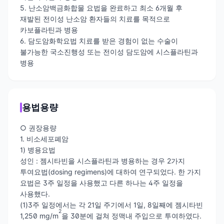
5. 난소암백금화합물 요법을 완료하고 최소 6개월 후
재발된 전이성 난소암 환자들의 치료를 목적으로
카보플라틴과 병용
6. 담도암화학요법 치료를 받은 경험이 없는 수술이
불가능한 국소진행성 또는 전이성 담도암에 시스플라틴과
병용
용법용량
○ 권장용량
1. 비소세포폐암
1) 병용요법
성인 : 젬시타빈을 시스플라틴과 병용하는 경우 2가지
투여요법(dosing regimens)에 대하여 연구되었다. 한 가지
요법은 3주 일정을 사용했고 다른 하나는 4주 일정을
사용했다.
(1)3주 일정에서는 각 21일 주기에서 1일, 8일째에 젬시타빈
2
1,250 mg/m
을 30분에 걸쳐 정맥내 주입으로 투여하였다.