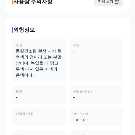
사용상 주의사항
전체 보기
외형정보
성상
제형
동결건조된 흰색 내지 회
-
백색의 덩어리 또는 분말
상이며, 녹였을 때 맑고
무색 내지 옅은 미색의
용액이다.
모양
식별표시(앞)
-
-
식별표시(뒤)
크기(mm)
-
- x - x -