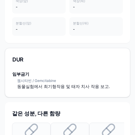
색상(앞)
색상(뒤)
-
-
분할선(앞)
분할선(뒤)
-
-
DUR
임부금기
젬시타빈 / Gemcitabine
동물실험에서 최기형작용 및 태자 치사 작용 보고.
같은 성분, 다른 함량