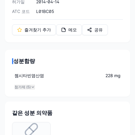
허가일
2014-04-14
ATC 코드
L01BC05
즐겨찾기 추가
메모
공유
성분함량
젬시타빈염산염
228 mg
첨가제 (
5
)
같은 성분 의약품