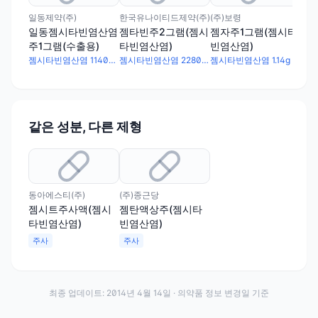
일동제약(주)
한국유나이티드제약(주)
(주)보령
동아
일동젬시타빈염산염
젬타빈주2그램(젬시
젬자주1그램(젬시타
젬
주1그램(수출용)
타빈염산염)
빈염산염)
타빈
Do
젬시타빈염산염 1140mg
젬시타빈염산염 2280mg
젬시타빈염산염 1.14g
Gem
같은 성분, 다른 제형
동아에스티(주)
(주)종근당
젬시트주사액(젬시
젬탄액상주(젬시타
타빈염산염)
빈염산염)
주사
주사
최종 업데이트:
2014년 4월 14일
· 의약품 정보 변경일 기준