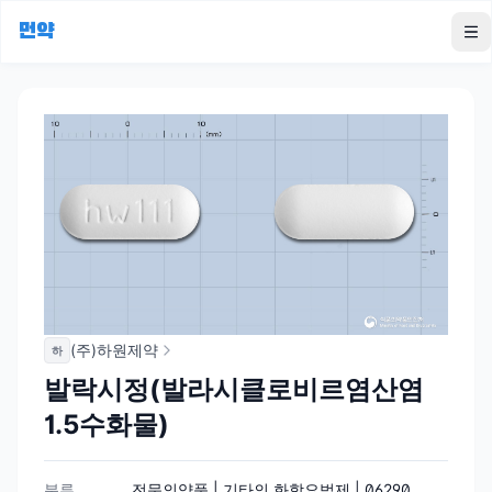
먼약
To
(주)하원제약
하
발락시정(발라시클로비르염산염
1.5수화물)
분류
전문의약품 | 기타의 화학요법제 | 06290