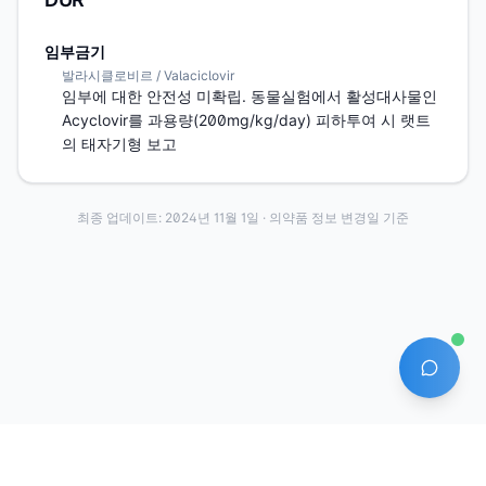
임부금기
발라시클로비르 / Valaciclovir
임부에 대한 안전성 미확립. 동물실험에서 활성대사물인 
Acyclovir를 과용량(200mg/kg/day) 피하투여 시 랫트
의 태자기형 보고
최종 업데이트:
2024년 11월 1일
· 의약품 정보 변경일 기준
AI 에
·
·
이용약관
개인정보처리방침
About