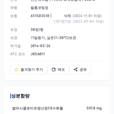
제형
필름코팅정
보험
651503510 |
삭제
(2024-11-01 적용)
1,187원/1정
(2023-09-05 적용)
포장
30정/병
보관
기밀용기, 실온(1~30℃)보관
허가일
2014-03-26
ATC 코드
J05AB11
즐겨찾기 추가
메모
공유
성분함량
발라시클로비르염산염1.5수화물
597.8 mg