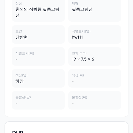
성상
제형
흰색의 장방형 필름코팅
필름코팅정
정
모양
식별표시(앞)
장방형
hw111
식별표시(뒤)
크기(mm)
-
19 x 7.5 x 6
색상(앞)
색상(뒤)
하양
-
분할선(앞)
분할선(뒤)
-
-
DUR