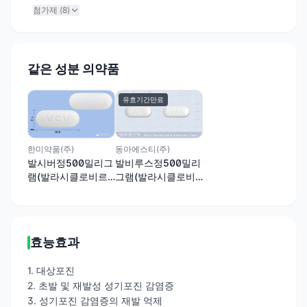
첨가제 (
8
)
같은 성분 의약품
유효기간만료
한미약품(주)
동아에스티(주)
발시버정500밀리그
발비루스정500밀리
램(발라시클로비르
그램(발라시클로비
염산염1.5수화물)
르염산염1.5수화물)
효능효과
1. 대상포진
2. 초발 및 재발성 성기포진 감염증
3. 성기포진 감염증의 재발 억제