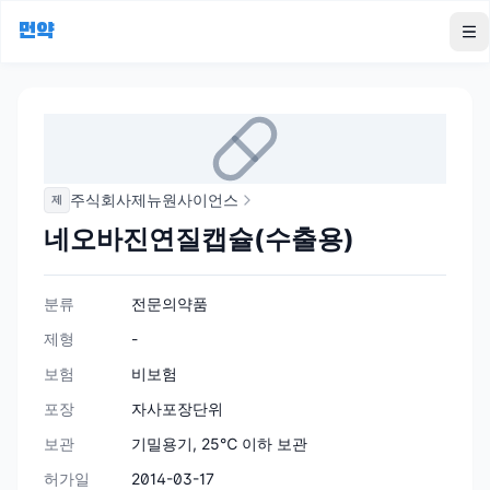
먼약
To
주식회사제뉴원사이언스
제
네오바진연질캡슐(수출용)
분류
전문의약품
제형
-
보험
비보험
포장
자사포장단위
보관
기밀용기, 25℃ 이하 보관
허가일
2014-03-17