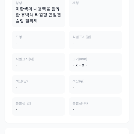
성상
제형
미황색의 내용액을 함유
-
한 유백색 타원형 연질캡
슐형 질좌제
모양
식별표시(앞)
-
-
식별표시(뒤)
크기(mm)
-
- x - x -
색상(앞)
색상(뒤)
-
-
분할선(앞)
분할선(뒤)
-
-