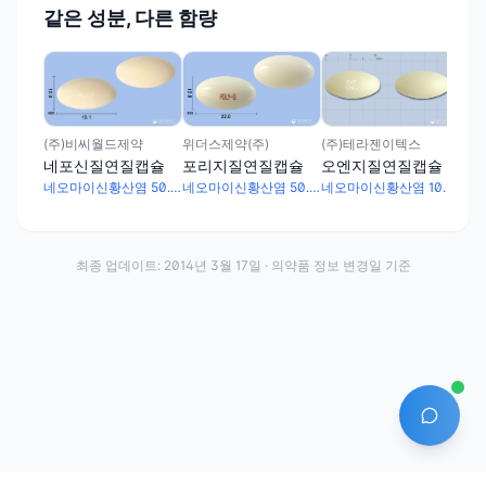
같은 성분, 다른 함량
(주
네
(주)비씨월드제약
(주)테라젠이텍스
위더스제약(주)
네포신질연질캡슐
오엔지질연질캡슐
포리지질연질캡슐
네오마이신황산염 50.2mg · 니스타틴 · 폴리믹신B황산염
네오마이신황산염 100.4mg · 니스타틴 · 폴리믹신B황산염
네오마이신황산염 50.2mg · 니스타틴 · 폴리믹신B황산염
최종 업데이트:
2014년 3월 17일
· 의약품 정보 변경일 기준
AI 에