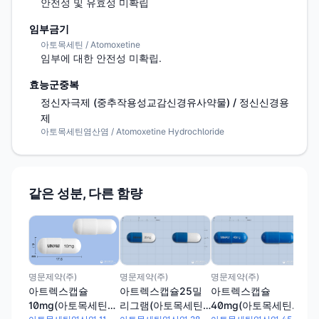
안전성 및 유효성 미확립
임부금기
아토목세틴 / Atomoxetine
임부에 대한 안전성 미확립.
효능군중복
정신자극제 (중추작용성교감신경유사약물) / 정신신경용
제
아토목세틴염산염 / Atomoxetine Hydrochloride
같은 성분, 다른 함량
명문
아
리
염산
명문제약(주)
명문제약(주)
명문제약(주)
아트렉스캡슐25밀
아트렉스캡슐
아트렉스캡슐
리그램(아토목세틴
40mg(아토목세틴염
10mg(아토목세틴염