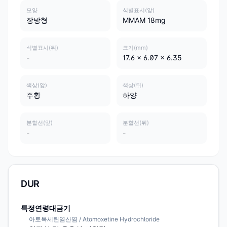
모양
식별표시(앞)
장방형
MMAM 18mg
식별표시(뒤)
크기(mm)
-
17.6 x 6.07 x 6.35
색상(앞)
색상(뒤)
주황
하양
분할선(앞)
분할선(뒤)
-
-
DUR
특정연령대금기
아토목세틴염산염 / Atomoxetine Hydrochloride