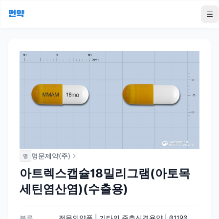
먼약
To
명문제약(주)
명
아트렉스캡슐18밀리그램(아토목
세틴염산염)(수출용)
분류
전문의약품 | 기타의 중추신경용약 | 01190