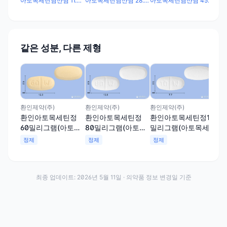
염산염)(수출용)
산염)(수출용)
산염)(수출용)
아토목세틴염산염 28.57mg
아토목세틴염산염 45.71mg
아토목세틴염산염 11.43mg
같은 성분, 다른 제형
환인제약(주)
환인제약(주)
환인제약(주)
환인
환인아토목세틴정
환인아토목세틴정
환인아토목세틴정10
환
60밀리그램(아토목
80밀리그램(아토목
밀리그램(아토목세
밀
세틴염산염)
세틴염산염)
틴염산염)
틴
정제
정제
정제
정
최종 업데이트:
2026년 5월 11일
· 의약품 정보 변경일 기준