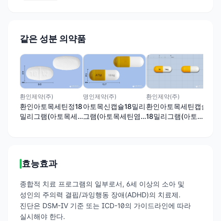
같은 성분 의약품
취
한국
스
리
염산
환인제약(주)
환인제약(주)
명인제약(주)
환인아토목세틴정18
환인아토목세틴캡슐
아토목신캡슐18밀리
밀리그램(아토목세
18밀리그램(아토목
그램(아토목세틴염
틴염산염)
세틴염산염)
산염)
효능효과
종합적 치료 프로그램의 일부로서, 6세 이상의 소아 및
성인의 주의력 결핍/과잉행동 장애(ADHD)의 치료제.
진단은 DSM-IV 기준 또는 ICD-10의 가이드라인에 따라
실시해야 한다.