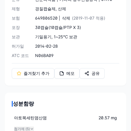
제형
경질캡슐제, 산제
보험
649806520 |
삭제
(2019-11-07 적용)
포장
30캡슐(10캡슐/PTP X 3)
보관
기밀용기, 1~25℃ 보관
허가일
2014-02-28
ATC 코드
N06BA09
즐겨찾기 추가
메모
공유
성분함량
아토목세틴염산염
20.57 mg
첨가제 (
5
)