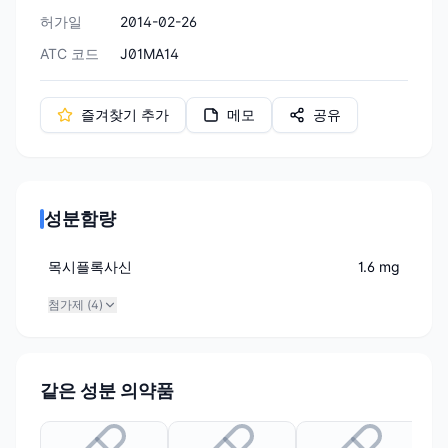
허가일
2014-02-26
ATC 코드
J01MA14
즐겨찾기 추가
메모
공유
성분함량
목시플록사신
1.6 mg
첨가제 (
4
)
같은 성분 의약품