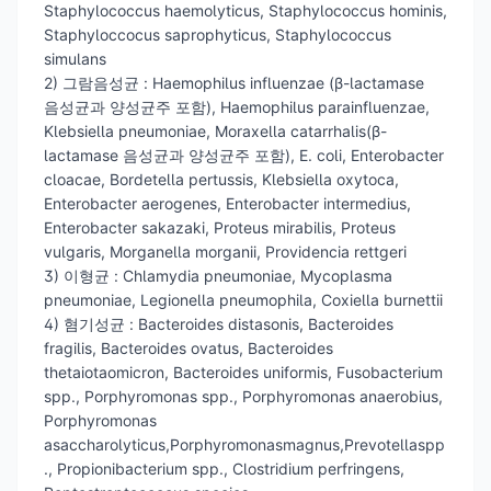
Staphylococcus haemolyticus, Staphylococcus hominis,
Staphyloccocus saprophyticus, Staphylococcus
simulans
2) 그람음성균 : Haemophilus influenzae (β-lactamase
음성균과 양성균주 포함), Haemophilus parainfluenzae,
Klebsiella pneumoniae, Moraxella catarrhalis(β-
lactamase 음성균과 양성균주 포함), E. coli, Enterobacter
cloacae, Bordetella pertussis, Klebsiella oxytoca,
Enterobacter aerogenes, Enterobacter intermedius,
Enterobacter sakazaki, Proteus mirabilis, Proteus
vulgaris, Morganella morganii, Providencia rettgeri
3) 이형균 : Chlamydia pneumoniae, Mycoplasma
pneumoniae, Legionella pneumophila, Coxiella burnettii
4) 혐기성균 : Bacteroides distasonis, Bacteroides
fragilis, Bacteroides ovatus, Bacteroides
thetaiotaomicron, Bacteroides uniformis, Fusobacterium
spp., Porphyromonas spp., Porphyromonas anaerobius,
Porphyromonas
asaccharolyticus,Porphyromonasmagnus,Prevotellaspp
., Propionibacterium spp., Clostridium perfringens,