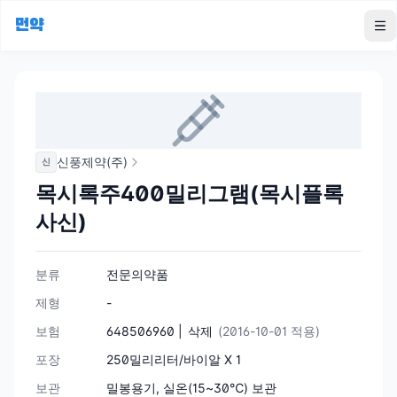
먼약
To
신풍제약(주)
신
목시록주400밀리그램(목시플록
사신)
분류
전문의약품
제형
-
보험
648506960 |
삭제
(2016-10-01 적용)
포장
250밀리리터/바이알 X 1
보관
밀봉용기, 실온(15~30℃) 보관