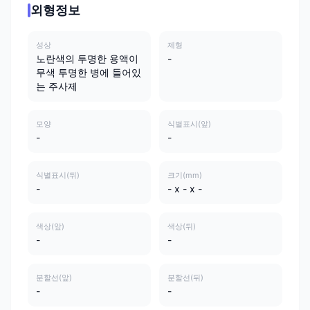
외형정보
성상
제형
노란색의 투명한 용액이
-
무색 투명한 병에 들어있
는 주사제
모양
식별표시(앞)
-
-
식별표시(뒤)
크기(mm)
-
- x - x -
색상(앞)
색상(뒤)
-
-
분할선(앞)
분할선(뒤)
-
-