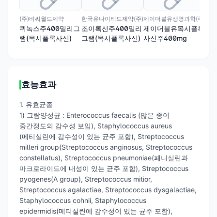
(주)비씨월드제약
한국유나이티드제약(주)
제이더블유생명과학(주)
에이
퀴녹스주400밀리그
조이록신주400밀리
제이더블유목시플록
모
램(목시플록사신)
그램(목시플록사신)
사신주400mg
그
효능효과
1. 유효균종
1) 그람양성균 : Enterococcus faecalis (많은 종이
중간정도의 감수성 보임), Staphylococcus aureus
(메티실린에 감수성이 있는 균주 포함), Streptococcus
milleri group(Streptococcus anginosus, Streptococcus
constellatus), Streptococcus pneumoniae(페니실린과
마크로라이드에 내성이 있는 균주 포함), Streptococcus
pyogenes(A group), Streptococcus mitior,
Streptococcus agalactiae, Streptococcus dysgalactiae,
Staphylococcus cohnii, Staphylococcus
epidermidis(메티실린에 감수성이 있는 균주 포함),