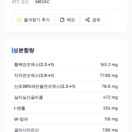
ATC 코드
M02AC
즐겨찾기 추가
메모
공유
성분함량
황백연조엑스(3.3→1)
165.2 mg
치자연조엑스(3.0→1)
77.88 mg
산초30%에탄올연조엑스(3.3→1)
70.8 mg
살리실산글리콜
472 mg
l-멘톨
236 mg
dl-캄파
118 mg
글리시리진산
7.08 mg