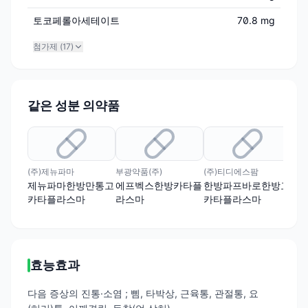
토코페롤아세테이트
70.8 mg
첨가제 (
17
)
같은 성분 의약품
(주)제뉴파마
부광약품(주)
(주)티디에스팜
제뉴파마한방만통고
에프벡스한방카타플
한방파프바로한방고
카타플라스마
라스마
카타플라스마
효능효과
다음 증상의 진통·소염 ; 삠, 타박상, 근육통, 관절통, 요