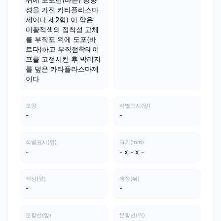
성을 가진 카타플라스마
제이다 제2형) 이 약은
미황적색의 점착성 고체
를 부직포 위에 도포(바
르다)하고 부직점착테이
프를 고정시킨 후 박리지
를 덮은 카타플라스마제
이다
모양
식별표시(앞)
-
-
식별표시(뒤)
크기(mm)
-
- x - x -
색상(앞)
색상(뒤)
-
-
분할선(앞)
분할선(뒤)