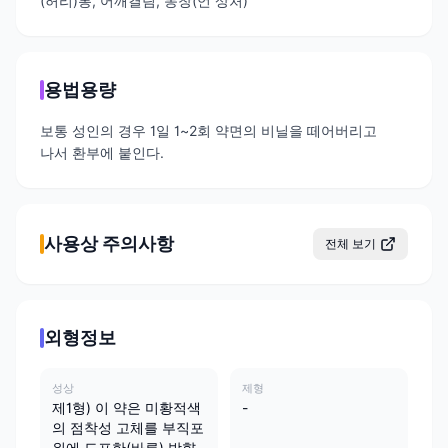
(허리)통, 어깨결림, 동창(언 상처)
용법용량
보통 성인의 경우 1일 1~2회 약면의 비닐을 떼어버리고
나서 환부에 붙인다.
사용상 주의사항
전체 보기
외형정보
성상
제형
제1형) 이 약은 미황적색
-
의 점착성 고체를 부직포
위에 도포한(바른) 방향