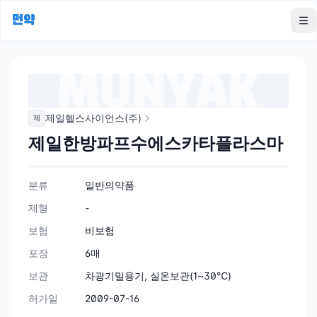
먼약
To
제일헬스사이언스(주)
제
제일한방파프수에스카타플라스마
분류
일반의약품
제형
-
보험
비보험
포장
6매
보관
차광기밀용기, 실온보관(1~30℃)
허가일
2009-07-16