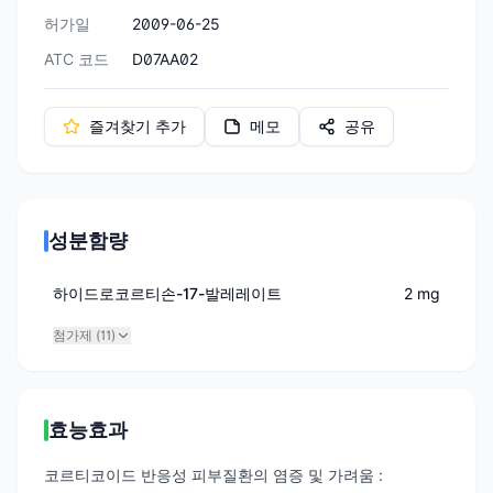
허가일
2009-06-25
ATC 코드
D07AA02
즐겨찾기 추가
메모
공유
성분함량
하이드로코르티손-17-발레레이트
2 mg
첨가제 (
11
)
효능효과
코르티코이드 반응성 피부질환의 염증 및 가려움 :