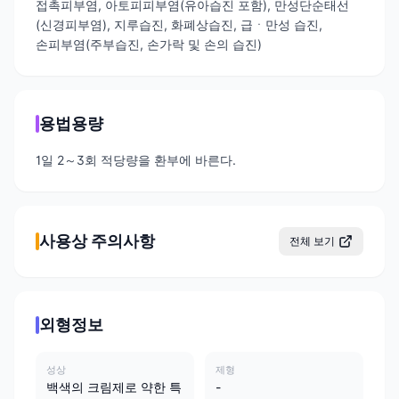
접촉피부염, 아토피피부염(유아습진 포함), 만성단순태선
(신경피부염), 지루습진, 화폐상습진, 급ㆍ만성 습진,
손피부염(주부습진, 손가락 및 손의 습진)
용법용량
1일 2～3회 적당량을 환부에 바른다.
사용상 주의사항
전체 보기
외형정보
성상
제형
백색의 크림제로 약한 특
-