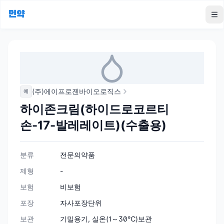
먼약
To
(주)에이프로젠바이오로직스
에
하이존크림(하이드로코르티
손-17-발레레이트)(수출용)
분류
전문의약품
제형
-
보험
비보험
포장
자사포장단위
보관
기밀용기, 실온(1～30℃)보관