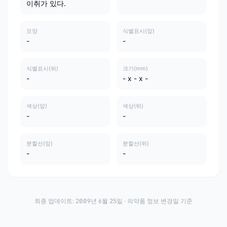
이취가 있다.
모양
식별표시(앞)
-
-
식별표시(뒤)
크기(mm)
-
- x - x -
색상(앞)
색상(뒤)
-
-
분할선(앞)
분할선(뒤)
-
-
최종 업데이트:
2009년 6월 25일
· 의약품 정보 변경일 기준