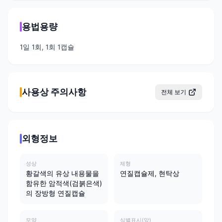
용법용량
1일 1회, 1회 1캡슐
사용상 주의사항
전체 보기
외형정보
성상
제형
황갈색의 유상 내용물을
연질캡슐제, 현탁상
함유한 암적색(검붉은색)
의 장방형 연질캡슐
모양
식별표시(앞)