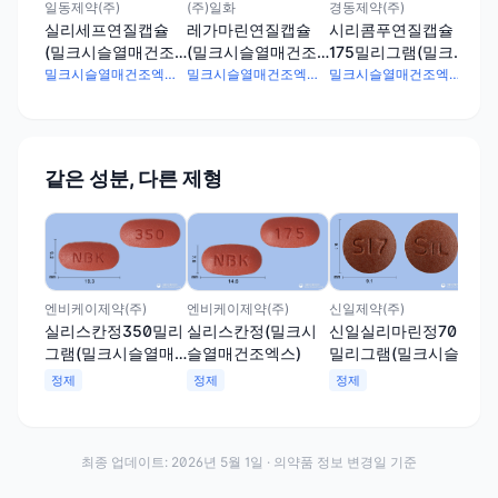
일동제약(주)
(주)일화
경동제약(주)
실리세프연질캡슐
레가마린연질캡슐
시리콤푸연질캡슐
(밀크시슬열매건조
(밀크시슬열매건조
175밀리그램(밀크시
엑스)
엑스)
슬열매건조엑스)
밀크시슬열매건조엑스 175mg
밀크시슬열매건조엑스 175mg
밀크시슬열매건조엑스 175mg
같은 성분, 다른 제형
(주
가
엔비케이제약(주)
엔비케이제약(주)
신일제약(주)
램
실리스칸정350밀리
실리스칸정(밀크시
신일실리마린정70
조엑
그램(밀크시슬열매
슬열매건조엑스)
밀리그램(밀크시슬
정
건조엑스)
열매건조엑스)
정제
정제
정제
최종 업데이트:
2026년 5월 1일
· 의약품 정보 변경일 기준