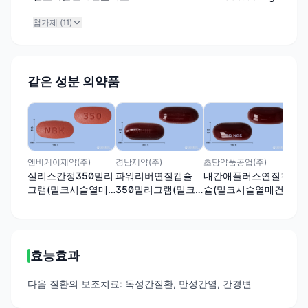
첨가제 (
11
)
같은 성분 의약품
오스
포
밀
열
엔비케이제약(주)
경남제약(주)
초당약품공업(주)
실리스칸정350밀리
파워리버연질캡슐
내간애플러스연질캡
그램(밀크시슬열매
350밀리그램(밀크
슐(밀크시슬열매건
건조엑스)
시슬열매건조엑스)
조엑스)
효능효과
다음 질환의 보조치료: 독성간질환, 만성간염, 간경변