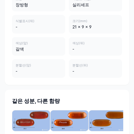
장방형
실리세프
식별표시(뒤)
크기(mm)
-
21 x 9 x 9
색상(앞)
색상(뒤)
갈색
-
분할선(앞)
분할선(뒤)
-
-
같은 성분, 다른 함량
한국
가
17
매