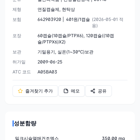
제형
연질캡슐제, 현탁상
보험
642903920 |
401원/1캡슐
(2026-05-01 적
용)
포장
60캡슐(10캡슐/PTPX6), 120캡슐((10캡
슐/PTPX6)X2)
보관
기밀용기, 실온(1~30℃)보관
허가일
2009-06-25
ATC 코드
A05BA03
즐겨찾기 추가
메모
공유
성분함량
밀크시슬열매건조엑스
350.00 mg