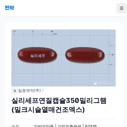
먼약
To
일동제약(주)
일
실리세프연질캡슐350밀리그램
(밀크시슬열매건조엑스)
분류
일반의약품 | 간장질환용제 | 03910