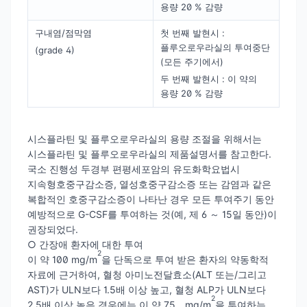
용량 20 % 감량
구내염/점막염
첫 번째 발현시 :
플루오로우라실의 투여중단
(grade 4)
(모든 주기에서)
두 번째 발현시 : 이 약의
용량 20 % 감량
시스플라틴 및 플루오로우라실의 용량 조절을 위해서는
시스플라틴 및 플루오로우라실의 제품설명서를 참고한다.
국소 진행성 두경부 편평세포암의 유도화학요법시
지속형호중구감소증, 열성호중구감소증 또는 감염과 같은
복합적인 호중구감소증이 나타난 경우 모든 투여주기 동안
예방적으로 G-CSF를 투여하는 것(예, 제 6 ～ 15일 동안)이
권장되었다.
○ 간장애 환자에 대한 투여
2
이 약 100 mg/m
을 단독으로 투여 받은 환자의 약동학적
자료에 근거하여, 혈청 아미노전달효소(ALT 또는/그리고
AST)가 ULN보다 1.5배 이상 높고, 혈청 ALP가 ULN보다
2
2.5배 이상 높은 경우에는 이 약 75 mg/m
을 투여하는