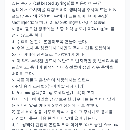
있는 주사기(calibrated syringe)를 이용하여 무균
상태에서 주사액을 적량 취하여 생리식염 주사액 또는 5 %
포도당 주사액 250 mL 수액 백 또는 병에 1회에 주입(1
shot injection) 한다. 이 약 200 mg보다 많은 용량의
사용이 필요한 경우에는 최종 희석 농도가 0.74 mg/mL를
넘지 않도록 한다.
3. 수액이 완전히 혼합되도록 흔들어 준다.
4. 수액 조제 후 상온에서 1시간의 주사시간을 포함하여
6시간 이내에 정맥으로 주사하여야 한다.
5. 이 약의 투약전 반드시 육안으로 입자확인 및 변색여부를
관찰하고, 용액이 변색되거나 침전물이 생길 경우 용액을
버려야 한다.
6. 다른 약물과 혼합하여 사용해서는 안된다.
<주사 용액 조제법>(1-바이알 제제 이외)
1. Pre-mix 용액(10 mg 도세탁셀/1 mL)의 조제
1) 이 약 바이알을 냉장 보관한 경우에는 본액 바이알과
용매 바이알을 꺼내어 5분간 상온에서 보관한다.
2) 용매 바이알을 거꾸로 하여 기울이고 주사기로 용매를
남김없이 뽑은 다음 본액 바이알에 옮겨 담는다.
3) 두 용액이 완전히 혼합되도록 적어도 45초 동안 Pre-mix