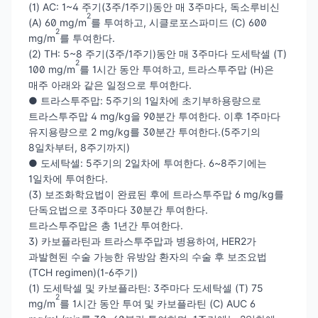
(1) AC: 1~4 주기(3주/1주기)동안 매 3주마다, 독소루비신
2
(A) 60 mg/m
를 투여하고, 시클로포스파미드 (C) 600
2
mg/m
를 투여한다.
(2) TH: 5~8 주기(3주/1주기)동안 매 3주마다 도세탁셀 (T)
2
100 mg/m
를 1시간 동안 투여하고, 트라스투주맙 (H)은
매주 아래와 같은 일정으로 투여한다.
● 트라스투주맙: 5주기의 1일차에 초기부하용량으로
트라스투주맙 4 mg/kg을 90분간 투여한다. 이후 1주마다
유지용량으로 2 mg/kg를 30분간 투여한다.(5주기의
8일차부터, 8주기까지)
● 도세탁셀: 5주기의 2일차에 투여한다. 6~8주기에는
1일차에 투여한다.
(3) 보조화학요법이 완료된 후에 트라스투주맙 6 mg/kg를
단독요법으로 3주마다 30분간 투여한다.
트라스투주맙은 총 1년간 투여한다.
3) 카보플라틴과 트라스투주맙과 병용하여, HER2가
과발현된 수술 가능한 유방암 환자의 수술 후 보조요법
(TCH regimen)(1-6주기)
(1) 도세탁셀 및 카보플라틴: 3주마다 도세탁셀 (T) 75
2
mg/m
를 1시간 동안 투여
및 카보플라틴 (C) AUC 6