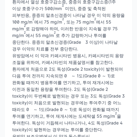
환자에서 열성 호중구감소증, 중증의 호중구감소증(1주
3
이상 호중구수가 500/mm
미만), 중증 및 축적된
피부반응, 중증의 말초신경증이 나타날 경우 이 약의 용량을
2
2
2
100 mg/m
에서 75 mg/m
, 또는 75 mg/m
에서 55
2
mg/m
로 감량해야 하며, 이러한 반응이 지속될 경우 75
2
2
mg/m
에서 55 mg/m
로 추가 감량하거나 투여를
중단한다. 중증의 말초신경증(Grade 3 이상)이 나타날
경우 이약의 치료를 전부 중단한다.
유방암에서 이 약과 카페시타빈 병용시, 카페시타빈의 용량
조절을 위하여, 카페시타빈의 제품설명서를 참고한다.
환자에게 처음으로 2도 독성(Grade 2 toxicity)이 발현되어
다음 투여 전까지 지속되면 0 ～ 1도(Grade 0 ～ 1)로
완화될 때까지 병용투여를 연기하고, 투여 재개시에는
이전과 동일한 용량을 투여한다. 2도 독성(Grade 2
toxicity)이 두번째로 발현되는 경우 또는 3도 독성(Grade 3
toxicity)이 처음으로 발현되는 경우에는 투여주기 중 어느
때라도 0 ～ 1도(Grade 0 ～ 1)로 독성이 완화될 때까지
2
투여를 연기하고, 투여 재개시에는 도세탁셀 55 mg/m
을
투여한다. 독성이 거듭해서 나타나거나, 4도 독성(Grade 4
toxicity)이 발현하는 경우에는 투여를 중단한다.
유방암 보조요법에서 이 약과 독소루비신,