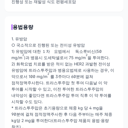
진행성 또는 재발성 식도 편평세포암
용법용량
1. 유방암
○ 국소적으로 진행된 또는 전이성 유방암
1) 유방암에 대한 １차 요법에서 독소루비신(50
2
2
mg/m
)과 병용시 도세탁셀로서 75 mg/m
을 투여한다.
2) 화학요법 치료를 받은 적이 없는 HER2 과발현 전이성
유방암에 트라스투주맙과 병용요법제로 사용하는 경우, 이
2
약으로서 100 mg/m
를 3주마다 60분에 걸쳐
점적정맥주사한다. 트라스투주맙 첫 투여 다음날 이 약
투여를 시작할 수 있고, 이전 투여한 트라스투주맙의
내약성이 좋았다면 트라스투주맙 투여 직후 이 약 투여를
시작할 수도 있다.
* 트라스투주맙은 초기용량으로 체중 kg 당 4 mg을
90분에 걸쳐 점적정맥주사한 후 다음 주부터는 매주 체중
kg당 2 mg을 투여한다(트라스투주맙 제품의 용법·용량
참조)．