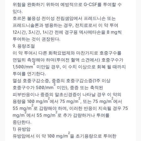
위험을 완화하기 위하여 예방적으로 G-CSF를 투여할 수
있다.
호르몬 불응성 전이성 전립샘암에서 프레드니손 또는
프레드니솔론과 병용하는 경우, 전치료로서 이 약 투여
12시간, 3시간, 1시간 전에 경구용 덱사메타손을 8 mg씩
투여하는 것이 권장된다.
9. 용량조절
이 약 투여시 다른 화학요법제와 마찬가지로 호중구수를
면밀히 측정해야 하며(투여전 혈액 소견에서) 호중구수가
3
1,500/mm
미만일 경우, 이 수치 이상으로 회복 될 때까지
투여를 연기한다.
열성 호중구감소증, 중증의 호중구감소증(1주 이상
3
호중구수가 500/mm
미만), 중증 또는 축적된
피부반응이나 중증의 말초신경증이 나타날 경우 이 약의
2
2
2
용량을 100 mg/m
에서 75 mg/m
, 또는 75 mg/m
에서
2
55 mg/m
로 감량해야 하며, 이러한 반응이 지속될 경우 75
2
2
mg/m
에서 55 mg/m
로 추가 감량하거나 투여를
중단한다.
1) 유방암
2
유방암에서 이 약 100 mg/m
을 초기용량으로 투여한