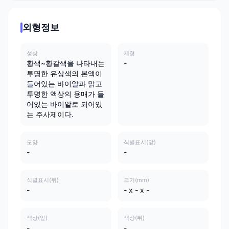
외형정보
성상
제형
황색~황갈색을 나타내는
-
투명한 유상색의 본액이
들어있는 바이알과 맑고
투명한 액상의 용매가 들
어있는 바이알로 되어있
는 주사제이다.
모양
식별표시(앞)
-
-
식별표시(뒤)
크기(mm)
-
- x - x -
색상(앞)
색상(뒤)
-
-