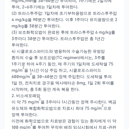
mg/mL/min를 30~60분간 투여하며, 1주기에는 2일차에
투여, 2~6주기에는 1일차에 투여한다.
(2) 트라스투주맙: 1일차에 초기부하용량으로 트라스투주맙
4 mg/kg을 90분간 투여한다. 이후 1주마다 유지용량으로 2
mg/kg를 30분간 투여한다.
(3) 보조화학요법이 완료된 후에 트라스투주맙 6 mg/kg를
3주마다 30분간 투여한다. 트라스투주맙은 총 1년간
투여한다.
4) 시클로포스파미드와 병용하여 수술가능한 유방암
환자의 수술 후 보조요법(TC regimen)에서는, 3주를
1주기로 하여 4주기 동안, 매 주기의 1일차에 도세탁셀 75
2
mg/m
을 1시간 이상 주입 하고, 시클로포스파미드
2
600mg/m
을 30~60분간 정맥 주입한다. 도세탁셀 투여
1일 전, 전처치로 경구용 덱사메타손 8mg, 1일 2회 투여를
시작하며, 총 5회 동안 계속 복용 한다.
2. 비소세포폐암
2
이 약 75 mg/m
을 3주마다 1시간동안 정맥 주사한다. 백금
2
유도체와 복합화학요법으로 치료시 최대 75 mg/m
으로
정맥 투여한다.
이전에 화학요법으로 치료받은 경험이 있는 환자에게 이 약
2
100 mg/m
를 투여한 무작위 배정 임상시험에서 치료-관련