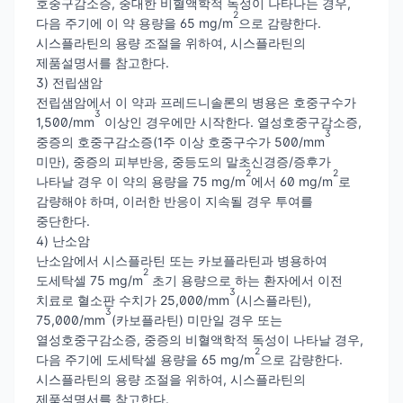
호중구감소증, 중대한 비혈액학적 독성이 나타나는 경우,
2
다음 주기에 이 약 용량을 65 mg/m
으로 감량한다.
시스플라틴의 용량 조절을 위하여, 시스플라틴의
제품설명서를 참고한다.
3) 전립샘암
전립샘암에서 이 약과 프레드니솔론의 병용은 호중구수가
3
1,500/mm
이상인 경우에만 시작한다. 열성호중구감소증,
3
중증의 호중구감소증(1주 이상 호중구수가 500/mm
미만), 중증의 피부반응, 중등도의 말초신경증/증후가
2
2
나타날 경우 이 약의 용량을 75 mg/m
에서 60 mg/m
로
감량해야 하며, 이러한 반응이 지속될 경우 투여를
중단한다.
4) 난소암
난소암에서 시스플라틴 또는 카보플라틴과 병용하여
2
도세탁셀 75 mg/m
초기 용량으로 하는 환자에서 이전
3
치료로 혈소판 수치가 25,000/mm
(시스플라틴),
3
75,000/mm
(카보플라틴) 미만일 경우 또는
열성호중구감소증, 중증의 비혈액학적 독성이 나타날 경우,
2
다음 주기에 도세탁셀 용량을 65 mg/m
으로 감량한다.
시스플라틴의 용량 조절을 위하여, 시스플라틴의
제품설명서를 참고한다.