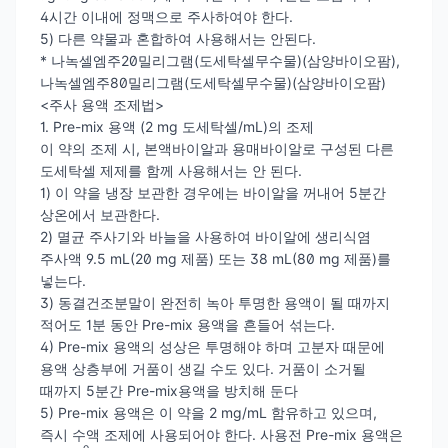
4시간 이내에 정맥으로 주사하여야 한다.
5) 다른 약물과 혼합하여 사용해서는 안된다.
* 나녹셀엠주20밀리그램(도세탁셀무수물)(삼양바이오팜),
나녹셀엠주80밀리그램(도세탁셀무수물)(삼양바이오팜)
<주사 용액 조제법>
1. Pre-mix 용액 (2 mg 도세탁셀/mL)의 조제
이 약의 조제 시, 본액바이알과 용매바이알로 구성된 다른
도세탁셀 제제를 함께 사용해서는 안 된다.
1) 이 약을 냉장 보관한 경우에는 바이알을 꺼내어 5분간
상온에서 보관한다.
2) 멸균 주사기와 바늘을 사용하여 바이알에 생리식염
주사액 9.5 mL(20 mg 제품) 또는 38 mL(80 mg 제품)를
넣는다.
3) 동결건조분말이 완전히 녹아 투명한 용액이 될 때까지
적어도 1분 동안 Pre-mix 용액을 흔들어 섞는다.
4) Pre-mix 용액의 성상은 투명해야 하며 고분자 때문에
용액 상층부에 거품이 생길 수도 있다. 거품이 소거될
때까지 5분간 Pre-mix용액을 방치해 둔다
5) Pre-mix 용액은 이 약을 2 mg/mL 함유하고 있으며,
즉시 수액 조제에 사용되어야 한다. 사용전 Pre-mix 용액은
o