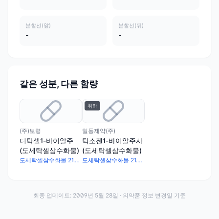
분할선(앞)
분할선(뒤)
-
-
같은 성분, 다른 함량
취하
(주)보령
일동제약(주)
디탁셀1-바이알주
탁소젠1-바이알주사
(도세탁셀삼수화물)
(도세탁셀삼수화물)
도세탁셀삼수화물 21.34mg
도세탁셀삼수화물 21.34mg
최종 업데이트:
2009년 5월 28일
· 의약품 정보 변경일 기준