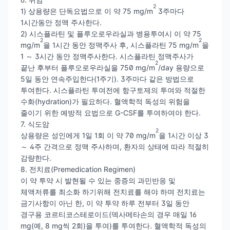
2
1) 상용량은 단독요법으로 이 약 75 mg/m
3주마다
1시간동안 정맥 주사한다.
2) 시스플라틴 및 플루오로우라실과 병용투여시 이 약 75
2
2
mg/m
을 1시간 동안 정맥주사 후, 시스플라틴 75 mg/m
을
1 ～ 3시간 동안 정맥주사한다. 시스플라틴 정맥주사가
2
끝난 후부터 플루오로우라실을 750 mg/m
/day 용량으로
5일 동안 연속주입한다(1주기). 3주마다 같은 방법으로
투여한다. 시스플라틴 투여전에 항구토제의 투여와 적절한
수화(hydration)가 필요하다. 혈액학적 독성의 위험을
줄이기 위한 예방적 요법으로 G-CSF를 투여하여야 한다.
7. 식도암
2
상용량은 성인에게 1일 1회 이 약 70 mg/m
을 1시간 이상 3
～ 4주 간격으로 정맥 주사하며, 환자의 상태에 따라 적절히
감량한다.
8. 전치료(Premedication Regimen)
이 약 투약 시 발현될 수 있는 중증의 과민반응 및
체액저류를 최소화 하기위해 전치료를 해야 하며 전치료는
금기사항이 아닌 한, 이 약 투약 하루 전부터 3일 동안
경구용 코르티코스테로이드(덱사메타손의 경우 매일 16
mg(예, 8 mg씩 2회)을 투여)를 투여한다. 혈액학적 독성의