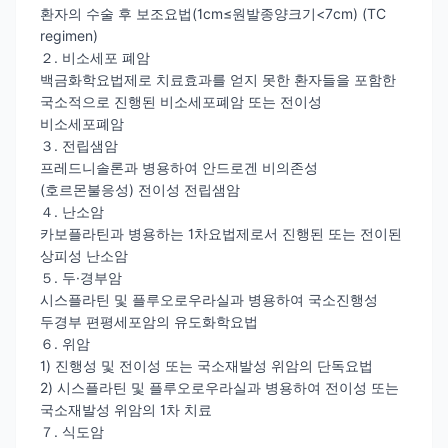
환자의 수술 후 보조요법(1cm≤원발종양크기<7cm) (TC
regimen)
２. 비소세포 폐암
백금화학요법제로 치료효과를 얻지 못한 환자들을 포함한
국소적으로 진행된 비소세포폐암 또는 전이성
비소세포폐암
３. 전립샘암
프레드니솔론과 병용하여 안드로겐 비의존성
(호르몬불응성) 전이성 전립샘암
４. 난소암
카보플라틴과 병용하는 1차요법제로서 진행된 또는 전이된
상피성 난소암
５. 두·경부암
시스플라틴 및 플루오로우라실과 병용하여 국소진행성
두경부 편평세포암의 유도화학요법
６. 위암
1) 진행성 및 전이성 또는 국소재발성 위암의 단독요법
2) 시스플라틴 및 플루오로우라실과 병용하여 전이성 또는
국소재발성 위암의 1차 치료
７. 식도암