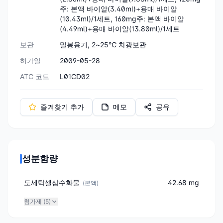
주: 본액 바이알(3.40ml)+용매 바이알
(10.43ml)/1세트, 160mg주: 본액 바이알
(4.49ml)+용매 바이알(13.80ml)/1세트
보관
밀봉용기, 2~25℃ 차광보관
허가일
2009-05-28
ATC 코드
L01CD02
즐겨찾기 추가
메모
공유
성분함량
도세탁셀삼수화물
42.68 mg
(
본액
)
첨가제 (
5
)