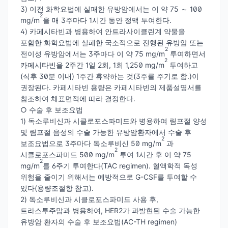
3) 이전 화학요법에 실패한 유방암에서는 이 약 75 ～ 100
2
mg/m
을 매 3주마다 1시간 동안 정맥 투여한다.
4) 카페시타빈과 병용하여 안트라사이클린계 약물을
포함한 화학요법에 실패한 국소적으로 진행된 유방암 또는
2
전이성 유방암에서는 3주마다 이 약 75 mg/m
투여하면서
2
카페시타빈을 2주간 1일 2회, 1회 1,250 mg/m
투여하고
(식후 30분 이내) 1주간 휴약하는 것(3주를 주기로 함.)이
권장된다. 카페시타빈 용량은 카페시타빈의 제품설명서를
참조하여 체표면적에 따라 결정한다.
○ 수술 후 보조요법
1) 독소루비신과 시클로포스파미드와 병용하여 림프절 양성
및 림프절 음성의 수술 가능한 유방암환자에서 수술 후
2
보조요법으로 3주마다 독소루비신 50 mg/m
과
2
시클로포스파미드 500 mg/m
투여 1시간 후 이 약 75
2
mg/m
를 6주기 투여한다(TAC regimen). 혈액학적 독성
위험을 줄이기 위해서는 예방적으로 G-CSF를 투여할 수
있다(용량조절항 참고).
2) 독소루비신과 시클로포스파미드 사용 후,
트라스투주맙과 병용하여, HER2가 과발현된 수술 가능한
유방암 환자의 수술 후 보조요법(AC-TH regimen)