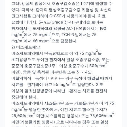
그러나, 실제 임상에서 호중구감소증은 1주기에 발생할 수
있다. 따라서, 환자의 열성호중구감소증 위험성 및 최신의
권고사항을 고려하여 G-CSF가 사용되어야 한다. 치료
요법에 따라서, 3~4도(Grade 3~4) 구내염을 보이는
환자에서는 도세탁셀의 용량을 AC-TH요법에서는 100
2
2
mg/m
에서 75 mg/m
으로, TCH 요법에서는 75
2
2
mg/m
에서 60 mg/m
으로 감량한다.
2) 비소세포폐암
2
비소세포폐암에서 단독요법으로 이 약 75 mg/m
을
초기용량으로 투여한 환자에서 열성 호중구감소증, 또는
3
중증의 호중구감소증(1주 이상 호중구수가 500/mm
미만), 중증 및 축적된 피부반응 또는 3 ～ 4도
비혈액학적 독성이 나타나는 경우 독성이 해결될 때까지
2
치료를 연기해야 하고 55 mg/m
로 감량한다. ３도
이상의 말초신경병증이 나타난 환자는 치료를 완전히
중단해야 한다.
비소세포폐암에서 시스플라틴 또는 카보플라틴과 이 약 75
2
mg/m
을 병용한 환자에서, 이전 치료로 혈소판 수치가
3
3
25,000/mm
미만(시스플라틴 병용시) 또는 75,000/mm
미만(카보플라틴 병용시) 으로 나타나는 경우 또는 열성