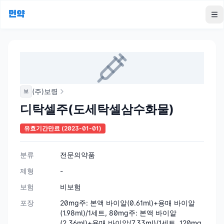
먼약
To
(주)보령
보
디탁셀주(도세탁셀삼수화물)
유효기간만료
(2023-01-01)
분류
전문의약품
제형
-
보험
비보험
포장
20mg주: 본액 바이알(0.61ml)+용매 바이알
(1.98ml)/1세트, 80mg주: 본액 바이알
(2.36ml)+용매 바이알(7.33ml)/1세트, 120mg