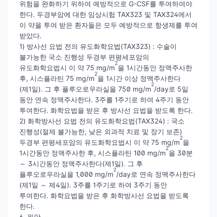
위험을 완화하기 위하여 예방적으로 G-CSF를 투여하여야
한다. 두경부암에 대한 임상시험 TAX323 및 TAX324에서
이 약을 투여 받은 환자들은 모두 예방적으로 항생제를 투여
받았다.
1) 방사선 요법 전의 유도화학요법(TAX323) : 수술이
불가능한 국소 진행성 두경부 편평세포암의
2
유도화학요법시 이 약 75 mg/m
을 1시간동안 정맥주사한
2
후, 시스플라틴 75 mg/m
을 1시간 이상 정맥주사한다
2
(제1일). 그 후 플루오로우라실을 750 mg/m
/day로 5일
동안 연속 정맥주사한다. 3주를 1주기로 하여 4주기 동안
투여한다. 화학요법을 받은 후 방사선 요법을 받도록 한다.
2) 화학방사선 요법 전의 유도화학요법(TAX324) : 국소
진행성(절제 불가능한, 낮은 외과적 치료 및 장기 보존)
2
두경부 편평세포암의 유도화학요법시 이 약 75 mg/m
을
2
1시간동안 정맥주사한 후, 시스플라틴 100 mg/m
을 30분
～ 3시간동안 정맥주사한다(제1일). 그 후
2
플루오로우라실을 1,000 mg/m
/day로 연속 정맥주사한다
(제1일 ～ 제4일). 3주를 1주기로 하여 3주기 동안
투여한다. 화학요법을 받은 후 화학방사선 요법을 받도록
한다.
6. 위암