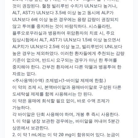
것이 권장된다. 혈청 빌리루빈 수치가 ULN보다 높거나,
ALT, AST가 ULN보다 3.5배 이상 높고 동시에 ALP가
ULN보다 6배 이상 높은 경우에는 용량 감량이 권장되지
않고 투여를 중지하는 것이 바람직하다. 시스플라틴,
플루오로우라실과 병용하여 위암환자의 치료 시, 주요
임상시험에서 ALT, AST가 ULN보다 1.5배 이상 높으면서
ALP치가 ULN보다 2.5배 이상 높고, 빌리루빈이 UNL보다
높은 경우는 제외하였다. 이러한 환자들에게 추천되는 감량
기준이 없으며, 반드시 요구되는 경우가 아닌 한 투여를
중지해야 한다. 간부전 환자에서 다른 약물과 병용투여 한
자료는 없다.
<주사용액(수액) 조제법>(1-바이알 제제에 한함.)
이 약의 조제 시, 본액바이알과 용매바이알로 구성된 다른
도세탁셀 제제를 함께 사용해서는 안 된다.
이 약은 용매에 희석할 필요 없이, 바로 수액 조제가
가능하다.
각 바이알은 단회 사용해야 하며, 개봉 후 즉시 사용한다.
1. 이 약을 냉장 보관한 경우에는, 바이알을 꺼내어 5분간
상온에서 보관한다.
2. 이 약 1 mL에는 이 약 20 mg이 함유되어 있다. 눈금이