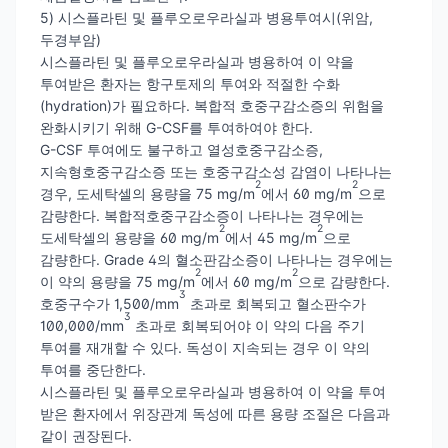
5) 시스플라틴 및 플루오로우라실과 병용투여시(위암,
두경부암)
시스플라틴 및 플루오로우라실과 병용하여 이 약을
투여받은 환자는 항구토제의 투여와 적절한 수화
(hydration)가 필요하다. 복합적 호중구감소증의 위험을
완화시키기 위해 G-CSF를 투여하여야 한다.
G-CSF 투여에도 불구하고 열성호중구감소증,
지속형호중구감소증 또는 호중구감소성 감염이 나타나는
2
2
경우, 도세탁셀의 용량을 75 mg/m
에서 60 mg/m
으로
감량한다. 복합적호중구감소증이 나타나는 경우에는
2
2
도세탁셀의 용량을 60 mg/m
에서 45 mg/m
으로
감량한다. Grade 4의 혈소판감소증이 나타나는 경우에는
2
2
이 약의 용량을 75 mg/m
에서 60 mg/m
으로 감량한다.
3
호중구수가 1,500/mm
초과로 회복되고 혈소판수가
3
100,000/mm
초과로 회복되어야 이 약의 다음 주기
투여를 재개할 수 있다. 독성이 지속되는 경우 이 약의
투여를 중단한다.
시스플라틴 및 플루오로우라실과 병용하여 이 약을 투여
받은 환자에서 위장관계 독성에 따른 용량 조절은 다음과
같이 권장된다.