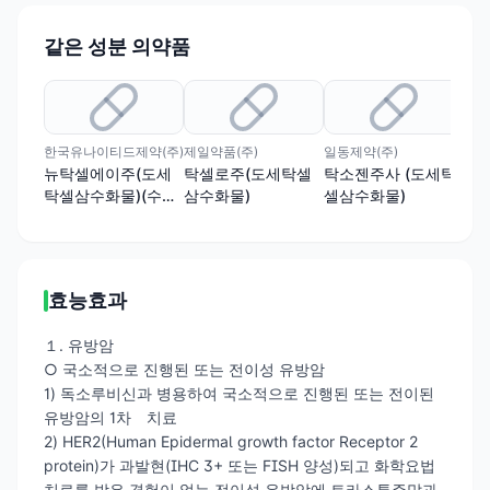
같은 성분 의약품
유
한국유나이티드제약(주)
제일약품(주)
일동제약(주)
동광
뉴탁셀에이주(도세
탁셀로주(도세탁셀
탁소젠주사 (도세탁
동
탁셀삼수화물)(수출
삼수화물)
셀삼수화물)
세
용)
효능효과
１. 유방암
○ 국소적으로 진행된 또는 전이성 유방암
1) 독소루비신과 병용하여 국소적으로 진행된 또는 전이된
유방암의 1차 치료
2) HER2(Human Epidermal growth factor Receptor 2
protein)가 과발현(IHC 3+ 또는 FISH 양성)되고 화학요법
치료를 받은 경험이 없는 전이성 유방암에 트라스투주맙과