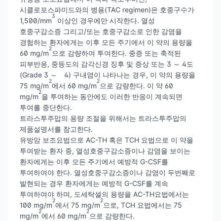
시클로포스파미드와의 병용(TAC regimen)은 호중구수가
3
1,500/mm
이상인 경우에만 시작한다. 열성
호중구감소증 그리고/또는 호중구감소로 인한 감염을
경험하는 환자에게는 이후 모든 주기에서 이 약의 용량을
2
60 mg/m
으로 감량하여 투여한다. 중증 또는 축적된
피부반응, 중등도의 감각신경 징후 및 증상 또는 3 ～ 4도
(Grade 3 ～ 4) 구내염이 나타나는 경우, 이 약의 용량을
2
2
75 mg/m
에서 60 mg/m
으로 감량한다. 이 약 60
2
mg/m
을 투여하는 동안에도 이러한 반응이 계속되면
투여를 중단한다.
트라스투주맙의 용량 조절을 위해서는 트라스투주맙의
제품설명서를 참고한다.
유방암 보조요법으로 AC-TH 혹은 TCH 요법으로 이 약을
투여받는 환자 중, 열성호중구감소증이나 감염을 보이는
환자에게는 이후 모든 주기에서 예방적 G-CSF를
투여하여야 한다. 열성호중구감소증이나 감염이 두번째로
발현되는 경우 환자에게는 예방적 G-CSF를 계속
투여하여야 하며, 도세탁셀의 용량을 AC-TH요법에서는
2
2
100 mg/m
에서 75 mg/m
으로, TCH 요법에서는 75
2
2
mg/m
에서 60 mg/m
으로 감량한다.