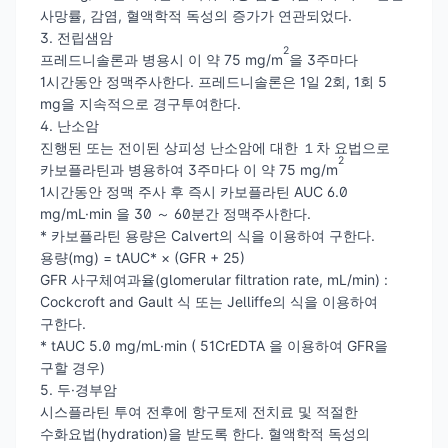
사망률, 감염, 혈액학적 독성의 증가가 연관되었다.
3. 전립샘암
2
프레드니솔론과 병용시 이 약 75 mg/m
을 3주마다
1시간동안 정맥주사한다. 프레드니솔론은 1일 2회, 1회 5
mg을 지속적으로 경구투여한다.
4. 난소암
진행된 또는 전이된 상피성 난소암에 대한 １차 요법으로
2
카보플라틴과 병용하여 3주마다 이 약 75 mg/m
1시간동안 정맥 주사 후 즉시 카보플라틴 AUC 6.0
mg/mL·min 을 30 ～ 60분간 정맥주사한다.
* 카보플라틴 용량은 Calvert의 식을 이용하여 구한다.
용량(mg) = tAUC* × (GFR + 25)
GFR 사구체여과율(glomerular filtration rate, mL/min) :
Cockcroft and Gault 식 또는 Jelliffe의 식을 이용하여
구한다.
* tAUC 5.0 mg/mL·min ( 51CrEDTA 을 이용하여 GFR을
구할 경우)
5. 두·경부암
시스플라틴 투여 전후에 항구토제 전치료 및 적절한
수화요법(hydration)을 받도록 한다. 혈액학적 독성의