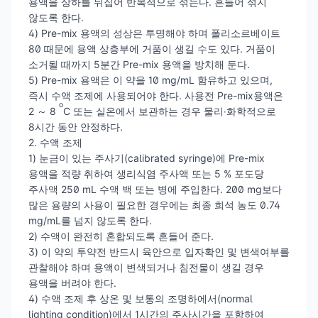
용액을 상하를 뒤집어 반복적으로 섞는다. 흔들어 섞지
않도록 한다.
4) Pre-mix 용액의 성상은 투명해야 하며 폴리소르베이트
80 때문에 용액 상층부에 거품이 생길 수도 있다. 거품이
소거될 때까지 5분간 Pre-mix 용액을 방치해 둔다.
5) Pre-mix 용액은 이 약을 10 mg/mL 함유하고 있으며,
즉시 수액 조제에 사용되어야 한다. 사용전 Pre-mix용액은
o
2 ～ 8
C 또는 실온에서 보관하는 경우 물리‧화학적으로
8시간 동안 안정하다.
2. 수액 조제
1) 눈금이 있는 주사기(calibrated syringe)에 Pre-mix
용액을 적량 취하여 생리식염 주사액 또는 5 % 포도당
주사액 250 mL 수액 백 또는 병에 주입한다. 200 mg보다
많은 용량의 사용이 필요한 경우에는 최종 희석 농도 0.74
mg/mL를 넘지 않도록 한다.
2) 수액이 완전히 혼합되도록 흔들어 준다.
3) 이 약의 투약전 반드시 육안으로 입자확인 및 변색여부를
관찰해야 하며 용액이 변색되거나 침전물이 생길 경우
용액을 버려야 한다.
4) 수액 조제 후 상온 및 보통의 조명하에서(normal
lighting condition)에서 1시간의 주사시간을 포함하여