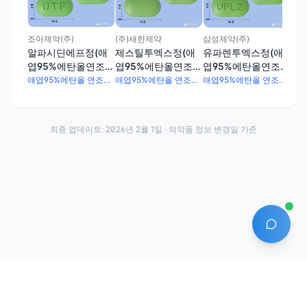
유
엽
스(
조아제약(주)
(주)새한제약
삼성제약(주)
알파시딘에프정(애
제스틸투엑스정(애
유파렌투엑스정(애
엽95%에탄올연조엑
엽95%에탄올연조엑
엽95%에탄올연조엑
스(20→1))
스(20→1))
스(20→1))
애엽95%에탄올 연조엑스(20→1) 90mg
애엽95%에탄올 연조엑스(20→1) 90mg
애엽95%에탄올 연조엑스(20→1) 90mg
최종 업데이트:
2026년 2월 1일
· 의약품 정보 변경일 기준
AI 에
·
·
이용약관
개인정보처리방침
About
전화번호: 070-7761-8763 | 주소: 경기도 안산시 상록구 수인로 628-16