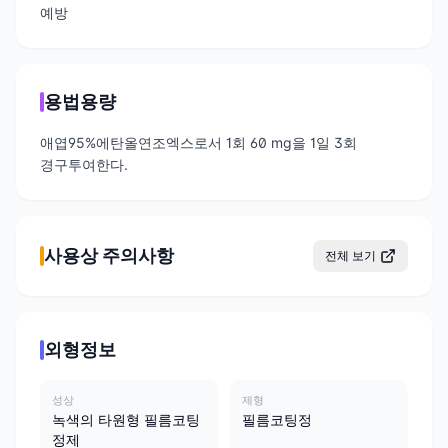
예방
용법용량
애엽95%에탄올연조엑스로서 1회 60 mg을 1일 3회
경구투여한다.
사용상 주의사항
전체 보기
외형정보
성상
제형
녹색의 타원형 필름코팅
필름코팅정
정제