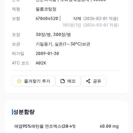
제형
필름코팅정
보험
670604520 |
삭제
(2026-02-01 적용)
105원/1정
(2024-03-01 적용)
포장
30정/병, 300정/병
보관
기밀용기, 실온(1～30℃)보관
허가일
2009-01-30
ATC 코드
A02X
즐겨찾기 추가
메모
공유
성분함량
애엽95%에탄올 연조엑스(20→1)
60.00 mg