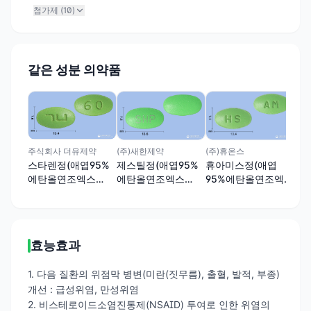
첨가제 (
10
)
같은 성분 의약품
이연
애
9
(2
(주)휴온스
주식회사 더유제약
(주)새한제약
휴아미스정(애엽
스타렌정(애엽95%
제스틸정(애엽95%
95%에탄올연조엑스
에탄올연조엑스
에탄올연조엑스
(20→1))
(20→1))
(20→1))
효능효과
1. 다음 질환의 위점막 병변(미란(짓무름), 출혈, 발적, 부종)
개선 : 급성위염, 만성위염
2. 비스테로이드소염진통제(NSAID) 투여로 인한 위염의