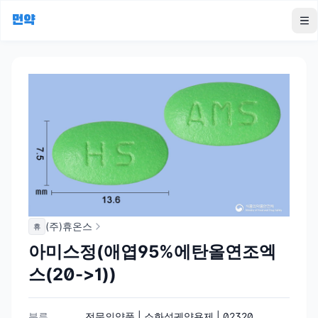
먼약
To
(주)휴온스
휴
아미스정(애엽95%에탄올연조엑
스(20->1))
분류
전문의약품 | 소화성궤양용제 | 02320