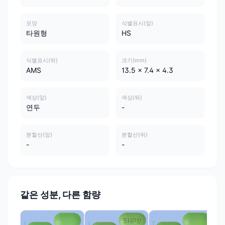
모양
식별표시(앞)
타원형
HS
식별표시(뒤)
크기(mm)
AMS
13.5 x 7.4 x 4.3
색상(앞)
색상(뒤)
연두
-
분할선(앞)
분할선(뒤)
-
-
같은 성분, 다른 함량
한국