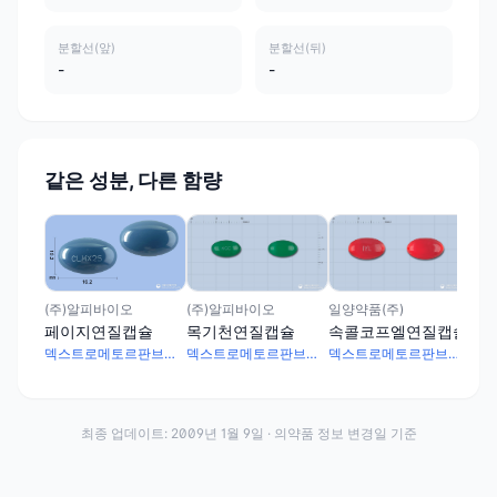
분할선(앞)
분할선(뒤)
-
-
같은 성분, 다른 함량
(주
두
(주)알피바이오
일양약품(주)
(주)알피바이오
목기천연질캡슐
속콜코프엘연질캡슐
페이지연질캡슐
덱스트로메토르판브롬화수소산염수화물 7.5mg · 노스카핀염산염수화물 8mg · 트리메토퀴놀염산염수화물 1mg · 구아이페네신 37.5mg · 클로르페니라민말레산염 1.5mg
덱스트로메토르판브롬화수소산염수화물 10mg · 노스카핀염산염수화물 10mg · 트리메토퀴놀염산염수화물 1mg · 구아이페네신 50mg · 클로르페니라민말레산염 2mg
덱스트로메토르판브롬화수소산염수화물 10mg · 노스카핀염산염수화물 8mg · 트리메토퀴놀염산염수화물 1mg · 구아이페네신 50mg · 클로르페니라민말레산염 1.5mg
최종 업데이트:
2009년 1월 9일
· 의약품 정보 변경일 기준