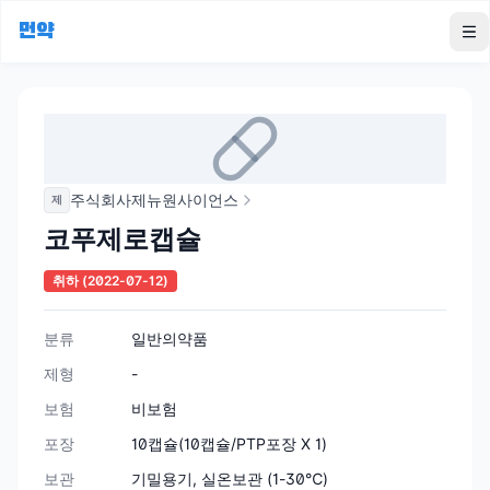
먼약
To
주식회사제뉴원사이언스
제
코푸제로캡슐
취하
(2022-07-12)
분류
일반의약품
제형
-
보험
비보험
포장
10캡슐(10캡슐/PTP포장 X 1)
보관
기밀용기, 실온보관 (1-30℃)