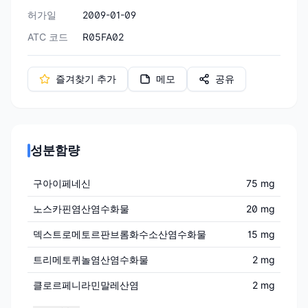
허가일
2009-01-09
ATC 코드
R05FA02
즐겨찾기 추가
메모
공유
성분함량
구아이페네신
75 mg
노스카핀염산염수화물
20 mg
덱스트로메토르판브롬화수소산염수화물
15 mg
트리메토퀴놀염산염수화물
2 mg
클로르페니라민말레산염
2 mg