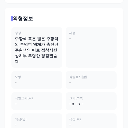
외형정보
성상
제형
주황색 혹은 엷은 주황색
-
의 투명한 액체가 충전된
주황색의 띠로 접착시킨
상하부 투명한 경질캡슐
제
모양
식별표시(앞)
-
-
식별표시(뒤)
크기(mm)
-
- x - x -
색상(앞)
색상(뒤)
-
-