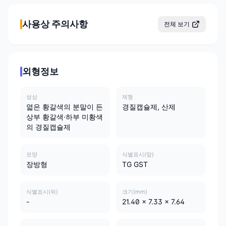
사용상 주의사항
전체 보기
외형정보
성상
제형
엷은 황갈색의 분말이 든
경질캡슐제, 산제
상부 황갈색·하부 미황색
의 경질캡슐제
모양
식별표시(앞)
장방형
TG GST
식별표시(뒤)
크기(mm)
-
21.40 x 7.33 x 7.64