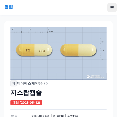
먼약
To
제이에스제약(주)
제
지스탑캡슐
폐업
(2021-05-12)
분류
일반의약품 | 정장제 | 02370