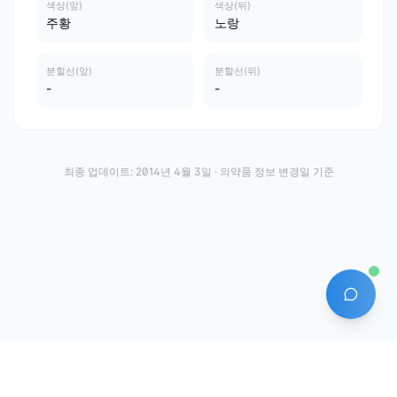
색상(앞)
색상(뒤)
주황
노랑
분할선(앞)
분할선(뒤)
-
-
최종 업데이트:
2014년 4월 3일
· 의약품 정보 변경일 기준
AI 에
·
·
이용약관
개인정보처리방침
About