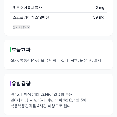
우르소데옥시콜산
2 mg
스코폴리아엑스10배산
50 mg
첨가제 (
5
)
효능효과
설사, 복통(배아픔)을 수반하는 설사, 체함, 묽은 변, 토사
용법용량
만 15세 이상 : 1회 2캡슐, 1일 3회 복용
만8세 이상 ～ 만15세 미만 : 1회 1캡슐, 1일 3회
복용복용간격을 4시간 이상으로 한다.