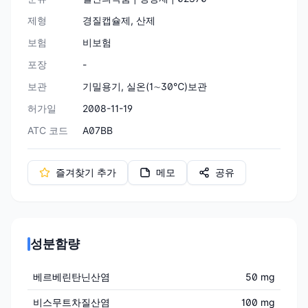
제형
경질캡슐제, 산제
보험
비보험
포장
-
보관
기밀용기, 실온(1∼30℃)보관
허가일
2008-11-19
ATC 코드
A07BB
즐겨찾기 추가
메모
공유
성분함량
베르베린탄닌산염
50 mg
비스무트차질산염
100 mg