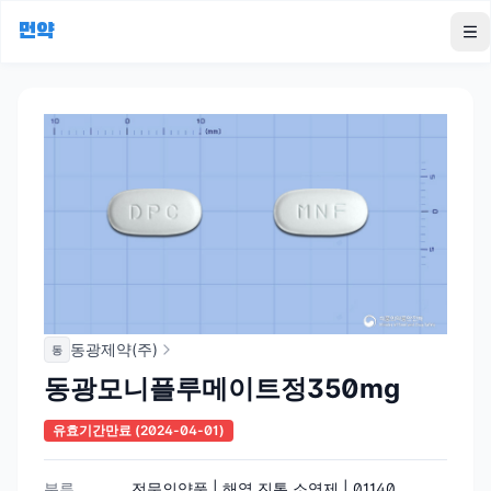
먼약
To
동광제약(주)
동
동광모니플루메이트정350mg
유효기간만료
(2024-04-01)
분류
전문의약품 | 해열.진통.소염제 | 01140