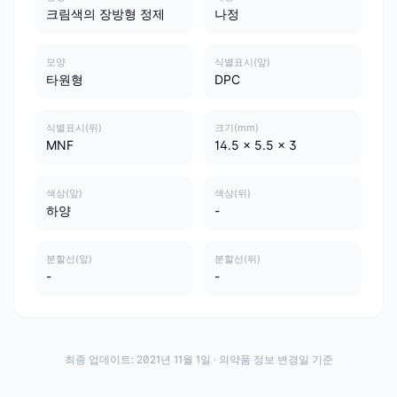
크림색의 장방형 정제
나정
모양
식별표시(앞)
타원형
DPC
식별표시(뒤)
크기(mm)
MNF
14.5 x 5.5 x 3
색상(앞)
색상(뒤)
하양
-
분할선(앞)
분할선(뒤)
-
-
최종 업데이트:
2021년 11월 1일
· 의약품 정보 변경일 기준