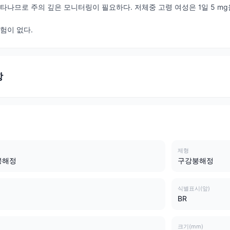
나타나므로 주의 깊은 모니터링이 필요하다. 저체중 고령 여성은 1일 5 mg
험이 없다.
항
제형
붕해정
구강붕해정
식별표시(앞)
BR
크기(mm)