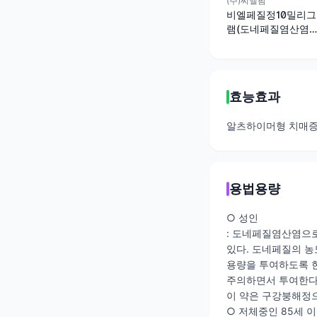
(주)씨엘팜
비엘페질정10밀리그
램(도네페질염산염
수화물)
효능효과
알츠하이머형 치매증
용법용량
○ 성인
: 도네페질염산염으로서
있다. 도네페질의 농
용량을 투여하도록 한
주의하면서 투여한다.
이 약은 구강붕해정으
○ 저체중인 85세 