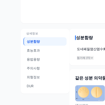
상세정보
성분함량
성분함량
도네페질염산염수
효능효과
첨가제 (
11
)
용법용량
주의사항
외형정보
같은 성분 의약
DUR