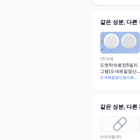
같은 성분, 다른
(주)보령
도멘탁속붕정5밀리
그램(도네페질염산
염수화물)
도네페질염산염수화물 5.22mg
같은 성분, 다른
안국약품(주)