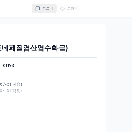
피드백
로딩중
도네페질염산염수화물)
01190
-07-01 적용)
-06-01 적용)