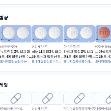
 함량
삼진제약(주)
명인제약(주)
현대약품(주)
(주)메디카
뉴토인정3밀리그램
실버셉트정3밀리그
하이페질정3밀리그
브렌셉트
(도네페질염산염수
램(도네페질염산염
램(도네페질염산염
그램(도
화물)
수화물)
수화물)
염수화물)
도네페질염산염수화물 3.129mg
도네페질염산염수화물 3.13mg
도네페질염산염수화물 3.13mg
 제형
(주)코아팜바이오
신신제약(주)
제이더블유중외제약(주)
대웅바이오(