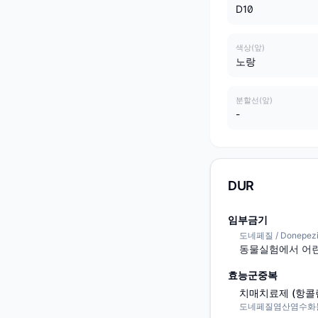
D10
색상(앞)
노랑
분할선(앞)
-
DUR
임부금기
도네페질 / Donepezi
동물실험에서 어린
효능군중복
치매치료제 (항콜
도네페질염산염수화물 / Do