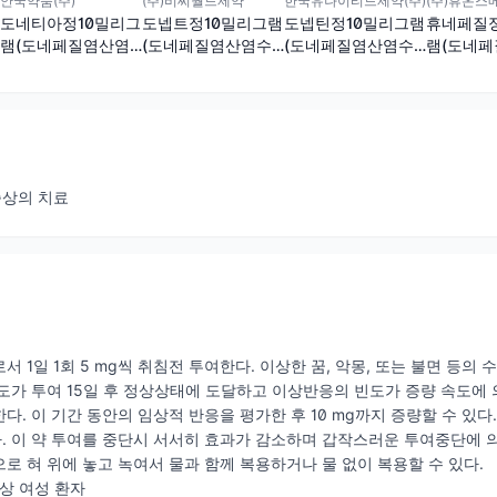
안국약품(주)
(주)비씨월드제약
한국유나이티드제약(주)
(주)휴온스
도네티아정10밀리그
도넵트정10밀리그램
도넵틴정10밀리그램
휴네페질정
램(도네페질염산염
(도네페질염산염수
(도네페질염산염수
램(도네
수화물)
화물)
화물)
수화물)
상의 치료
 1일 1회 5 mg씩 취침전 투여한다. 이상한 꿈, 악몽, 또는 불면 등의 
도가 투여 15일 후 정상상태에 도달하고 이상반응의 빈도가 증량 속도에 의해
다. 이 기간 동안의 임상적 반응을 평가한 후 10 mg까지 증량할 수 있다
 이 약 투여를 중단시 서서히 효과가 감소하며 갑작스러운 투여중단에 
로 혀 위에 놓고 녹여서 물과 함께 복용하거나 물 없이 복용할 수 있다.
이상 여성 환자