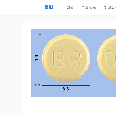
먼약
검색
모양 검색
제약회