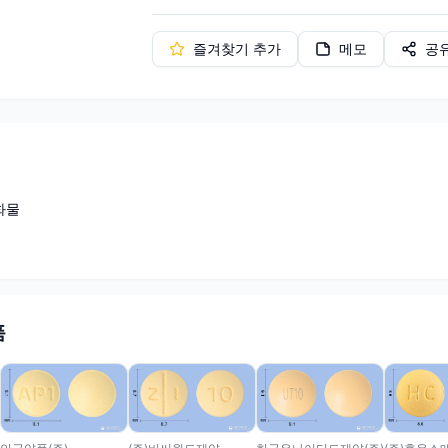
즐겨찾기 추가
메모
공
화물
품