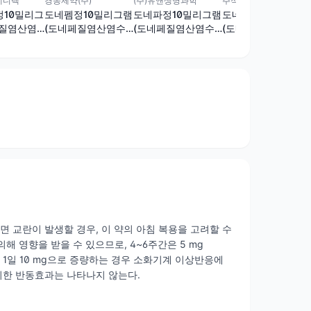
메디텍
경동제약(주)
(주)유앤생명과학
주식회사다나젠
10밀리그
도네펨정10밀리그램
도네파정10밀리그램
도네텍정10밀리그램
페질염산염
(도네페질염산염수
(도네페질염산염수
(도네페질염산염수
화물)
화물)
화물)
수면 교란이 발생할 경우, 이 약의 아침 복용을 고려할 수
 영향을 받을 수 있으므로, 4~6주간은 5 mg
. 1일 10 mg으로 증량하는 경우 소화기계 이상반응에
의한 반동효과는 나타나지 않는다.