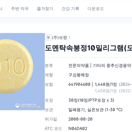
사
주변 약국
즐겨찾기
건강 기록
다운로드
(주)보령
보
도멘탁속붕정10밀리그램(
분류
전문의약품 | 기타의 중추신경용약 | 
제형
구강붕해정
보험
641904600 |
1,448원/1정
(2024
1,450원/1정
(2022
포장
30정(10정/PTP포장 x 3)
보관
밀폐용기, 실온보관 (1-30 ℃)
허가일
2008-08-20
ATC 코드
N06DA02