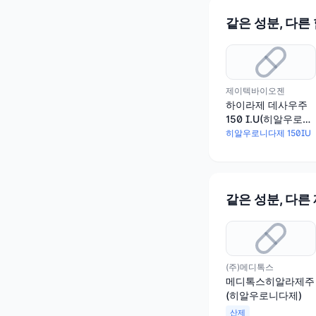
같은 성분, 다른
제이텍바이오젠
하이라제 데사우주
150 I.U(히알우로니
다제)
히알우로니다제 150IU
같은 성분, 다른
(주)메디톡스
메디톡스히알라제주
(히알우로니다제)
산제