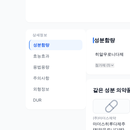
상세정보
성분함량
성분함량
히알우로니다제
효능효과
첨가제 (
1
)
용법용량
주의사항
외형정보
같은 성분 의약
DUR
(주)마더스제약
마더스히루다제주
(히알우로니다제)