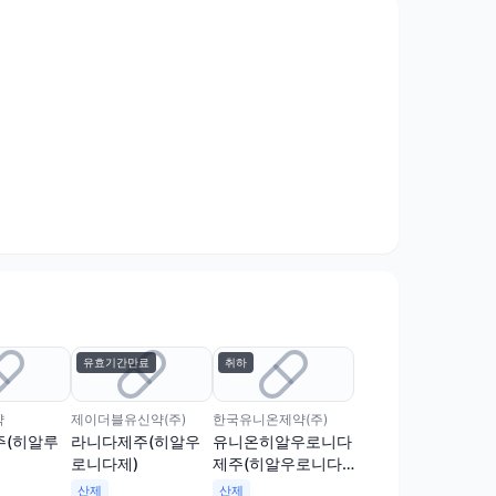
유효기간만료
취하
약
제이더블유신약(주)
한국유니온제약(주)
주(히알루
라니다제주(히알우
유니온히알우로니다
로니다제)
제주(히알우로니다
제)[수출용]
산제
산제