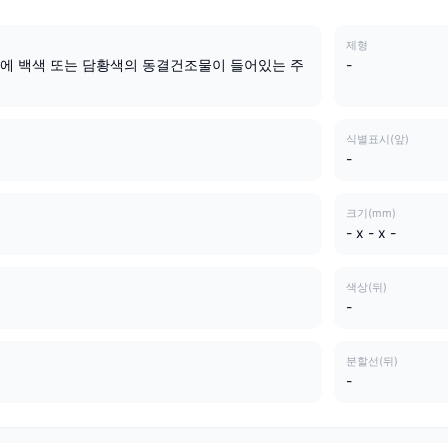
제형
에 백색 또는 담황색의 동결건조물이 들어있는 주
-
식별표시(앞)
-
크기(mm)
- x - x -
색상(뒤)
-
분할선(뒤)
-