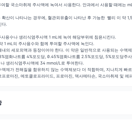
U.를 투여할 국소마취제 주사액에 녹여서 사용한다. 안과에서 사용할 때에는 mL당
확산이 나타나는 경우에, 혈관외유출이 나타난 후 가능한 빨리 이 약 1,50
킨다.
U.를 주사용수나 생리식염주사액 1 mL에 녹여 해당부위에 침윤시킨다.
약 1 mL의 주사용수와 함께 투여할 주사액에 녹인다.
체내의 세포외액과 등장이어야 한다. 이 약은 일반적으로 사용되는 수액
18%염화나트륨 4%포도당, 0.45%염화나트륨 2.5%포도당, 5%포도당주
 생리식염주사액에 34 mmol/L로 투여한다.
액제가 전해질을 함유하지 않는 수액제보다 더 적합하며, 지나치게 빠르게
르프로마진, 메토클로프라미드, 프로마진, 덱사메타손, 국소마취제 및 에
항