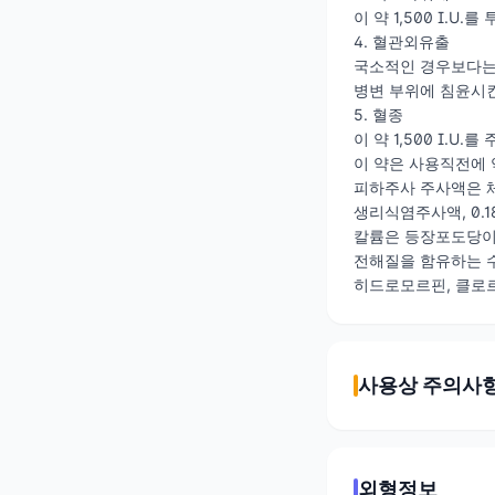
이 약 1,500 I.
4. 혈관외유출
국소적인 경우보다는 
병변 부위에 침윤시
5. 혈종
이 약 1,500 I.
이 약은 사용직전에 
피하주사 주사액은 
생리식염주사액, 0.
칼륨은 등장포도당이나
전해질을 함유하는 수
히드로모르핀, 클로
사용상 주의사
외형정보