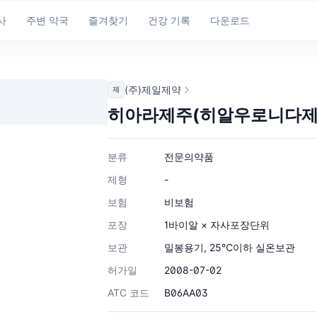
사
주변 약국
즐겨찾기
건강 기록
다운로드
(주)제일제약
제
히아라제주(히알우로니다제)
분류
전문의약품
제형
-
보험
비보험
포장
1바이알 × 자사포장단위
보관
밀봉용기, 25℃이하 실온보관
허가일
2008-07-02
ATC 코드
B06AA03