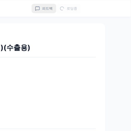
피드백
로딩중
(수출용)