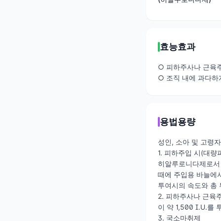
효능효과
○ 피하주사나 근육주
○ 조직 내에 과다하
용법용량
성인, 소아 및 고령자
1. 피하주입 시(대량
히알루로니다제로서 1
때에 주입용 바늘에서 
투여시의 속도와 총 
2. 피하주사나 근육
이 약 1,500 I.U
3. 국소마취제