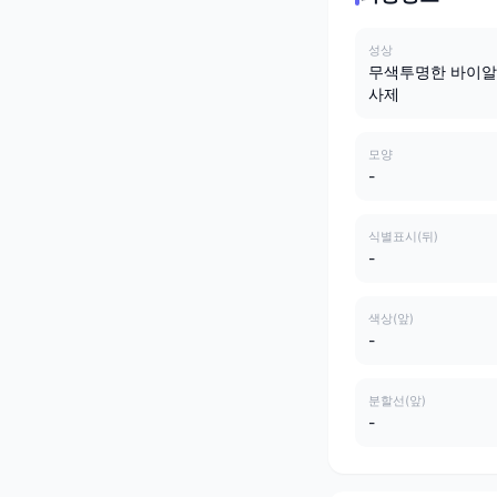
성상
무색투명한 바이알
사제
모양
-
식별표시(뒤)
-
색상(앞)
-
분할선(앞)
-