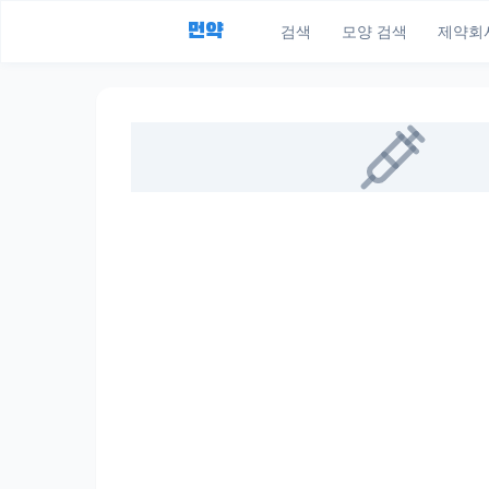
먼약
검색
모양 검색
제약회