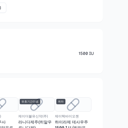
유
1500 IU
유효기간만료
취하
)
제이더블유신약(주)
제이텍바이오젠
주사
라니다제주(히알우
하이라제 데사우주
(히알우로니
로니다제)
1500 I.U (히알우로