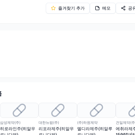
즐겨찾기 추가
메모
공
품
삼성제약(주)
대한뉴팜(주)
(주)하원제약
건일제약(주
히로라인주(히알우
리포라제주(히알우
엘디라제주(히알루
에취라제
로니다제)
로니다제)
로니다제)
1500IU