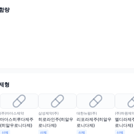
 함량
 제형
(주)마더스제약
삼성제약(주)
대한뉴팜(주)
(주)하원제
마더스히루다제주
히로라인주(히알우
리포라제주(히알우
엘디라제
(히알우로니다제)
로니다제)
로니다제)
로니다제)
산제
산제
산제
산제