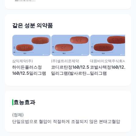
같은 성분 의약품
(주
코
16
삼익제약(주)
(주)셀트리온제약
대원바이오텍주식회사
하이든플러스정
코디르탄정160/12.5
코발사텍정160/12.5
160/12.5밀리그램
밀리그램(발사르탄,
밀리그램
히드로클로로티아지
드)
효능효과
(정제)
단일요법으로 혈압이 적절하게 조절되지 않은 본태고혈압