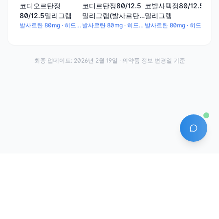
코디오르탄정
코디르탄정80/12.5
코발사텍정80/12.5
80/12.5밀리그램
밀리그램(발사르탄/
밀리그램
히드로클로로티아지
발사르탄 80mg · 히드로클로로티아지드 12.5mg
발사르탄 80mg · 히드로클로로티아지드 12.5mg
발사르탄 80mg · 히드로클로로티아지드 12.5mg
드)
최종 업데이트:
2026년 2월 19일
· 의약품 정보 변경일 기준
AI 에
·
·
이용약관
개인정보처리방침
About
전화번호: 070-7761-8763 | 주소: 경기도 안산시 상록구 수인로 628-16
상호: (주)약발 | 대표자: 신승호 | 사업자등록번호: 440-87-01611 | 통신판매업신고번
호: 제2020-경기안산-1331호
©
2026
Yakppal, Inc. All rights reserved.