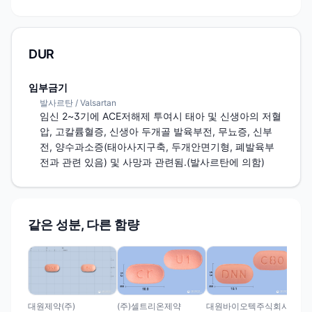
DUR
임부금기
발사르탄 / Valsartan
임신 2~3기에 ACE저해제 투여시 태아 및 신생아의 저혈
압, 고칼륨혈증, 신생아 두개골 발육부전, 무뇨증, 신부
전, 양수과소증(태아사지구축, 두개안면기형, 폐발육부
전과 관련 있음) 및 사망과 관련됨.(발사르탄에 의함)
같은 성분, 다른 함량
(주
코
80
대원제약(주)
(주)셀트리온제약
대원바이오텍주식회사