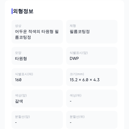
외형정보
성상
제형
어두운 적색의 타원형 필
필름코팅정
름코팅정
모양
식별표시(앞)
타원형
DWP
식별표시(뒤)
크기(mm)
160
15.2 x 6.0 x 4.3
색상(앞)
색상(뒤)
갈색
-
분할선(앞)
분할선(뒤)
-
-