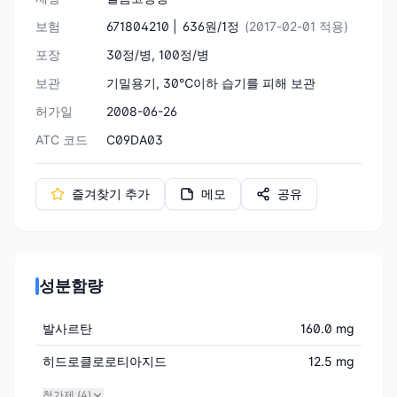
보험
671804210 |
636원/1정
(2017-02-01 적용)
포장
30정/병, 100정/병
보관
기밀용기, 30℃이하 습기를 피해 보관
허가일
2008-06-26
ATC 코드
C09DA03
즐겨찾기 추가
메모
공유
성분함량
발사르탄
160.0 mg
히드로클로로티아지드
12.5 mg
첨가제 (
4
)