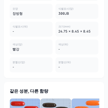
모양
식별표시(앞)
장방형
300JB
식별표시(뒤)
크기(mm)
-
24.75 x 8.45 x 8.45
색상(앞)
색상(뒤)
빨강
-
분할선(앞)
분할선(뒤)
-
-
같은 성분, 다른 함량
콘