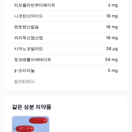
리보플라빈부티레이트
6 mg
니코틴산아미드
10 mg
판토텐산칼슘
10 mg
피리독신염산염
10 mg
시아노코발라민
30 μg
토코페롤아세테이트
50 mg
γ-오리자놀
5 mg
첨가제 (
11
)
같은 성분 의약품