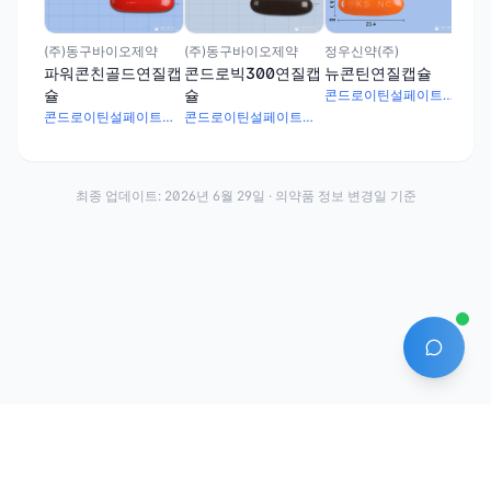
(주)동구바이오제약
(주)동구바이오제약
정우신약(주)
파워콘친골드연질캡
콘드로빅300연질캡
뉴콘틴연질캡슐
슐
슐
콘드로이틴설페이트나트륨 300mg · 푸르설티아민 15mg · 리보플라빈부티레이트 6mg · 니코틴산아미드 10mg · 판토텐산칼슘 10mg · 피리독신염산염 10mg · 시아노코발라민 30μg · 토코페롤아세테이트 50mg · γ-오리자놀 5mg
콘드로이틴설페이트나트륨 300mg · 푸르설티아민 50mg · 리보플라빈부티레이트 6mg · 니코틴산아미드 10mg · 판토텐산칼슘 10mg · 피리독신염산염 11mg · 시아노코발라민 30μg · 토코페롤아세테이트 50mg · γ-오리자놀 5mg
콘드로이틴설페이트나트륨 300mg · 푸르설티아민 25mg · 리보플라빈부티레이트 6mg · 니코틴산아미드 10mg · 판토텐산칼슘 10mg · 피리독신염산염 15mg · 시아노코발라민 30μg · 토코페롤아세테이트 50mg · γ-오리자놀 5mg
최종 업데이트:
2026년 6월 29일
· 의약품 정보 변경일 기준
AI 에
·
·
이용약관
개인정보처리방침
About
전화번호: 070-7761-8763 | 주소: 경기도 안산시 상록구 수인로 628-16