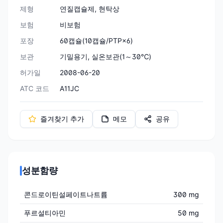
제형
연질캡슐제, 현탁상
보험
비보험
포장
60캡슐(10캡슐/PTP×6)
보관
기밀용기, 실온보관(1～30℃)
허가일
2008-06-20
ATC 코드
A11JC
즐겨찾기 추가
메모
공유
성분함량
콘드로이틴설페이트나트륨
300 mg
푸르설티아민
50 mg