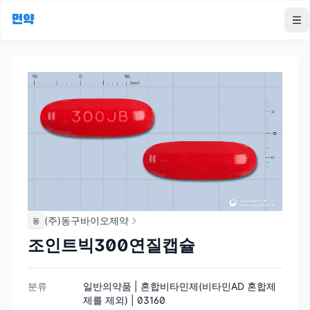
먼약
To
(주)동구바이오제약
동
조인트빅300연질캡슐
분류
일반의약품 | 혼합비타민제(비타민AD 혼합제
제를 제외) | 03160