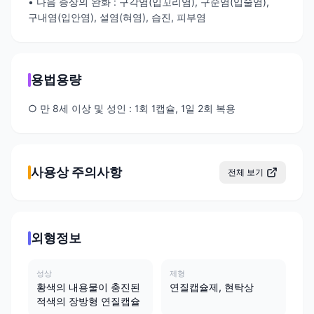
• 다음 증상의 완화 : 구각염(입꼬리염), 구순염(입술염),
구내염(입안염), 설염(혀염), 습진, 피부염
용법용량
○ 만 8세 이상 및 성인 : 1회 1캡슐, 1일 2회 복용
사용상 주의사항
전체 보기
외형정보
성상
제형
황색의 내용물이 충진된
연질캡슐제, 현탁상
적색의 장방형 연질캡슐