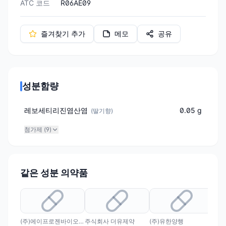
ATC 코드
R06AE09
즐겨찾기 추가
메모
공유
성분함량
레보세티리진염산염
0.05 g
(
딸기향
)
첨가제 (
9
)
같은 성분 의약품
(주)에이프로젠바이오로직스
주식회사 더유제약
(주)유한양행
조아