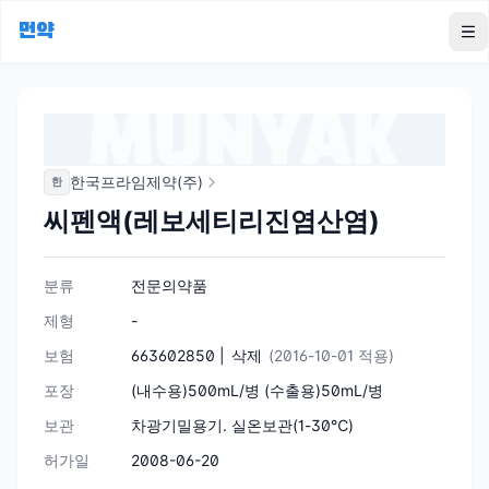
먼약
To
한국프라임제약(주)
한
씨펜액(레보세티리진염산염)
분류
전문의약품
제형
-
보험
663602850 |
삭제
(2016-10-01 적용)
포장
(내수용)500mL/병 (수출용)50mL/병
보관
차광기밀용기. 실온보관(1-30℃)
허가일
2008-06-20