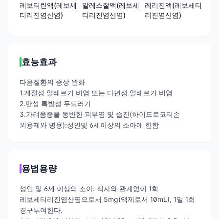
레보티린액(레보세
알레스잘액(레보세
레리진액(레보세티
알
티리진염산염)
티리진염산염)
리진염산염)
리
효능효과
다음질환의 증상 완화
1.계절성 알레르기 비염 또는 다년성 알레르기 비염
2.만성 특발성 두드러기
3.가려움증을 동반한 피부염 및 습진(하이드로코티손
외용제와 병용):성인및 6세이상의 소아에 한함
용법용량
성인 및 6세 이상의 소아: 식사와 관계없이 1회
레보세티리진염산염으로서 5mg(액제로서 10mL), 1일 1회
경구투여한다.