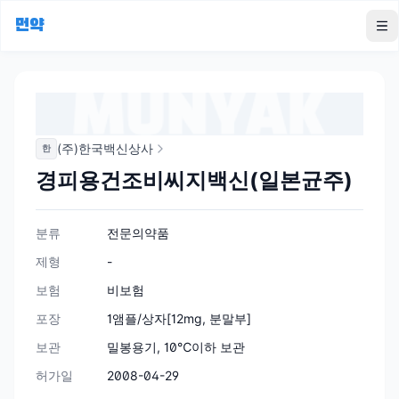
먼약
To
(주)한국백신상사
한
경피용건조비씨지백신(일본균주)
분류
전문의약품
제형
-
보험
비보험
포장
1앰플/상자[12mg, 분말부]
보관
밀봉용기, 10℃이하 보관
허가일
2008-04-29