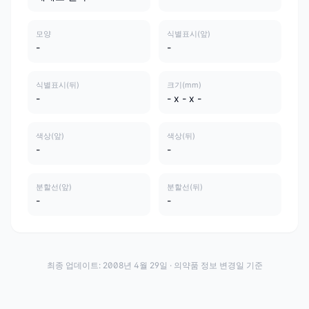
모양
식별표시(앞)
-
-
식별표시(뒤)
크기(mm)
-
- x - x -
색상(앞)
색상(뒤)
-
-
분할선(앞)
분할선(뒤)
-
-
최종 업데이트:
2008년 4월 29일
· 의약품 정보 변경일 기준