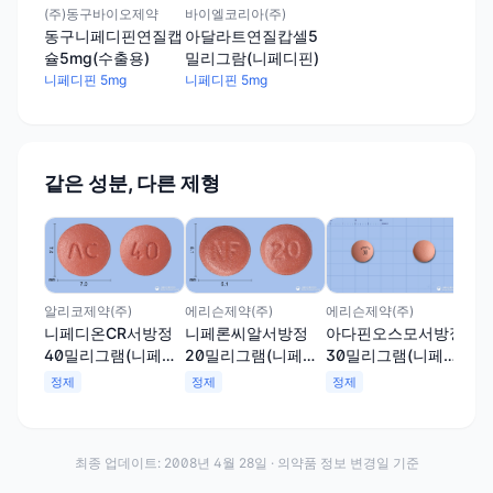
(주)동구바이오제약
바이엘코리아(주)
동구니페디핀연질캡
아달라트연질캅셀5
슐5mg(수출용)
밀리그람(니페디핀)
니페디핀 5mg
니페디핀 5mg
같은 성분, 다른 제형
에리
니
4
핀)
정
알리코제약(주)
에리슨제약(주)
에리슨제약(주)
니페디온CR서방정
니페론씨알서방정
아다핀오스모서방정
40밀리그램(니페디
20밀리그램(니페디
30밀리그램(니페디
핀)
핀)
핀)
정제
정제
정제
최종 업데이트:
2008년 4월 28일
· 의약품 정보 변경일 기준