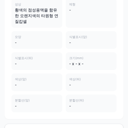
성상
제형
황색의 점성용액을 함유
-
한 오렌지색의 타원형 연
질캅셀
모양
식별표시(앞)
-
-
식별표시(뒤)
크기(mm)
-
- x - x -
색상(앞)
색상(뒤)
-
-
분할선(앞)
분할선(뒤)
-
-