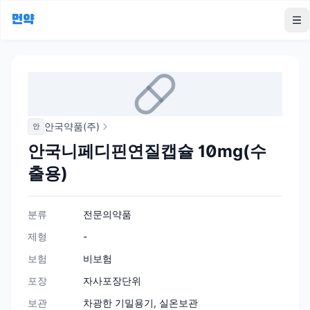
먼약
To
안국약품(주)
안
안국니페디핀연질캡슐 10mg(수
출용)
분류
전문의약품
제형
-
보험
비보험
포장
자사포장단위
보관
차광한 기밀용기, 실온보관