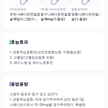
(주)유유제약
(주)동구바이오제약
영풍제약(주)
대한
유유니페디핀연질캡
동구니페디핀연질캡
영풍니페디핀연질캡
네
슐10밀리그램(수출
슐10mg(수출용)
슐(수출용)
10
명 : 하이포연질캡슐,
[수
Hypor soft
Dae
capsule)(수출용)
Ca
효능효과
1. 관동맥심질환(만성안정형협심증, 이형협심증)
2. 고혈압(고혈압성발증 포함)
3. 레이노병 및 레이노증후군
용법용량
소량의 음료로 씹지 않고 삼킨다.
1. 관동맥심질환: 대개 장기투여하며 성인 평균 1일
니페디핀으로서 15-30mg을 경구투여한다. 특별한