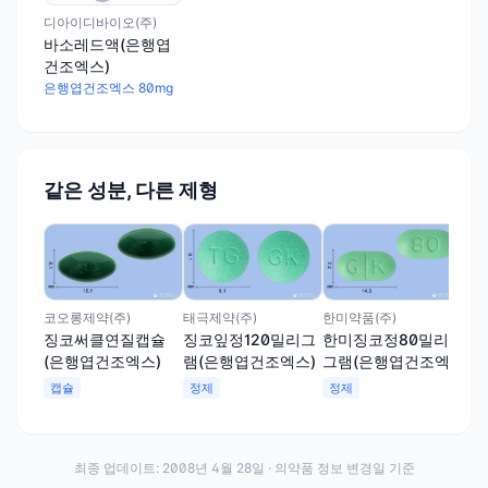
디아이디바이오(주)
바소레드액(은행엽
건조엑스)
은행엽건조엑스 80mg
같은 성분, 다른 제형
신풍
하
그
스)
정
코오롱제약(주)
태극제약(주)
한미약품(주)
징코써클연질캡슐
징코잎정120밀리그
한미징코정80밀리
(은행엽건조엑스)
램(은행엽건조엑스)
그램(은행엽건조엑
스)
캡슐
정제
정제
최종 업데이트:
2008년 4월 28일
· 의약품 정보 변경일 기준