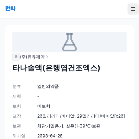
먼약
To
(주)유유제약
유
타나솔액(은행엽건조엑스)
분류
일반의약품
제형
-
보험
비보험
포장
20밀리리터/바이알, 20밀리리터/바이알[x20]
보관
차광기밀용기, 실온(1-30℃)보관
허가일
2008-04-28