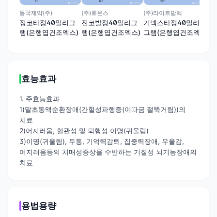
(주)라이트팜텍
동국제약(주)
(주)휴온스
기넥스타정40밀리
징코타정40밀리그
진코발정40밀리그
그램(은행엽건조엑
램(은행엽건조엑스)
램(은행엽건조엑스)
스)
효능효과
1. 주효능효과
1)말초동맥순환장애(간헐성파행증(이따금 절뚝거림))의
치료
2)어지러움, 혈관성 및 퇴행성 이명(귀울림)
3)이명(귀울림), 두통, 기억력감퇴, 집중력장애, 우울감,
어지러움등의 치매성증상을 수반하는 기질성 뇌기능장애의
치료
용법용량