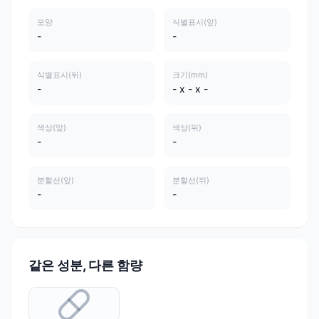
모양
식별표시(앞)
-
-
식별표시(뒤)
크기(mm)
-
- x - x -
색상(앞)
색상(뒤)
-
-
분할선(앞)
분할선(뒤)
-
-
같은 성분, 다른 함량