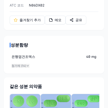
ATC 코드
N06DX02
즐겨찾기 추가
메모
공유
성분함량
은행엽건조엑스
40 mg
첨가제 (
14
)
같은 성분 의약품
한국
진
램