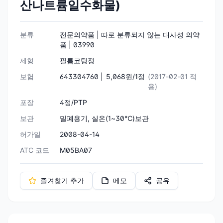
산나트륨일수화물)
분류
전문의약품 | 따로 분류되지 않는 대사성 의약
품 | 03990
제형
필름코팅정
보험
643304760 |
5,068원/1정
(2017-02-01 적
용)
포장
4정/PTP
보관
밀폐용기, 실온(1~30℃)보관
허가일
2008-04-14
ATC 코드
M05BA07
즐겨찾기 추가
메모
공유