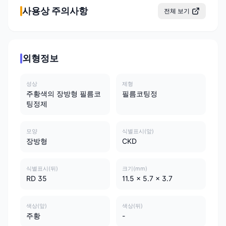
사용상 주의사항
전체 보기
외형정보
성상
제형
주황색의 장방형 필름코
필름코팅정
팅정제
모양
식별표시(앞)
장방형
CKD
식별표시(뒤)
크기(mm)
RD 35
11.5 x 5.7 x 3.7
색상(앞)
색상(뒤)
주황
-