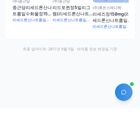
(주)종근당
(주)종근당
화물
종근당리세드론산나
리드로퀸정5밀리그
(주)휴온스메디텍
트륨일수화물정150
램(리세드론산나트
리세즈정150mg(리
밀리그램
륨일수화물)
세드론산나트륨일수
리세드론산나트륨일수화물 158.23mg
리세드론산나트륨일수화물 5.27mg
화물)
리세드론산나트륨일수화물 158.9mg
최종 업데이트:
2017년 8월 5일
· 의약품 정보 변경일 기준
AI 에
·
·
이용약관
개인정보처리방침
About
전화번호: 070-7761-8763 | 주소: 경기도 안산시 상록구 수인로 628-16
상호: (주)약발 | 대표자: 신승호 | 사업자등록번호: 440-87-01611 | 통신판매업신고번