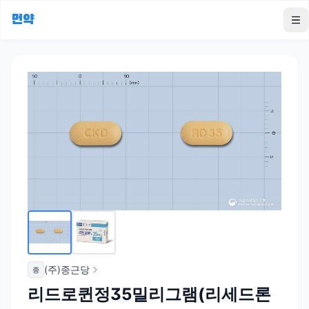
먼약
To
(주)종근당
종
리드로퀸정35밀리그램(리세드론