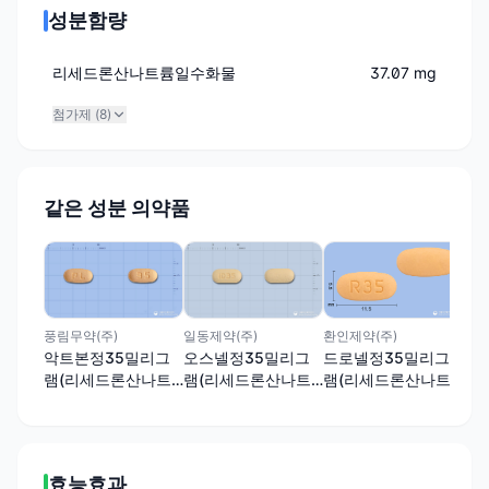
성분함량
리세드론산나트륨일수화물
37.07 mg
첨가제 (
8
)
같은 성분 의약품
한미
리
램
륨
풍림무약(주)
일동제약(주)
환인제약(주)
악트본정35밀리그
오스넬정35밀리그
드로넬정35밀리그
램(리세드론산나트
램(리세드론산나트
램(리세드론산나트
륨일수화물)
륨일수화물)
륨일수화물)
효능효과