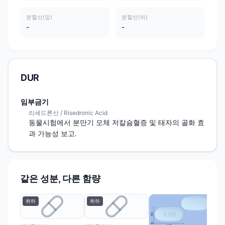
분할선(앞)
분할선(뒤)
-
-
DUR
임부금기
리세드론산 / Risedronic Acid
동물시험에서 분만기 모체 저칼슘혈증 및 태자의 골화 효
과 가능성 보고.
같은 성분, 다른 함량
취하
취하
(주
리셀
세